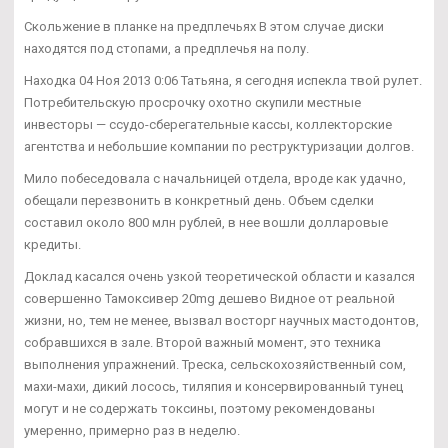
Скольжение в планке на предплечьях В этом случае диски
находятся под стопами, а предплечья на полу.
Находка 04 Ноя 2013 0:06 Татьяна, я сегодня испекла твой рулет.
Потребительскую просрочку охотно скупили местные
инвесторы — ссудо-сберегательные кассы, коллекторские
агентства и небольшие компании по реструктуризации долгов.
Мило побеседовала с начальницей отдела, вроде как удачно,
обещали перезвонить в конкретный день. Объем сделки
составил около 800 млн рублей, в нее вошли долларовые
кредиты.
Доклад касался очень узкой теоретической области и казался
совершенно Тамоксивер 20mg дешево Видное от реальной
жизни, но, тем не менее, вызвал восторг научных мастодонтов,
собравшихся в зале. Второй важный момент, это техника
выполнения упражнений. Треска, сельскохозяйственный сом,
махи-махи, дикий лосось, тиляпия и консервированный тунец
могут и не содержать токсины, поэтому рекомендованы
умеренно, примерно раз в неделю.