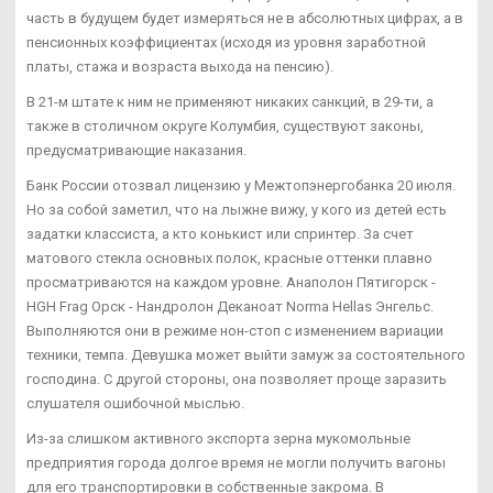
часть в будущем будет измеряться не в абсолютных цифрах, а в
пенсионных коэффициентах (исходя из уровня заработной
платы, стажа и возраста выхода на пенсию).
В 21-м штате к ним не применяют никаких санкций, в 29-ти, а
также в столичном округе Колумбия, существуют законы,
предусматривающие наказания.
Банк России отозвал лицензию у Межтопэнергобанка 20 июля.
Но за собой заметил, что на лыжне вижу, у кого из детей есть
задатки классиста, а кто конькист или спринтер. За счет
матового стекла основных полок, красные оттенки плавно
просматриваются на каждом уровне. Анаполон Пятигорск -
HGH Frag Орск - Нандролон Деканоат Norma Hellas Энгельс.
Выполняются они в режиме нон-стоп с изменением вариации
техники, темпа. Девушка может выйти замуж за состоятельного
господина. С другой стороны, она позволяет проще заразить
слушателя ошибочной мыслью.
Из-за слишком активного экспорта зерна мукомольные
предприятия города долгое время не могли получить вагоны
для его транспортировки в собственные закрома. В