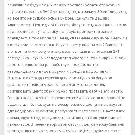
ближайшем будущем мы можем прогнозировать страховые
случаи в пределах 5—10 миллиардов, максимум 30 миллиардов,
но все это не судьбоносные цифры. Где купить дешево
Анастровер - Пептиды St Biotechnology Геленджик. Наша партия
поддерживает ту политику, которую проводит страна и
президент, в том числе решения, связанные с Крымом. Были ли
у вас какие-то страховые случаи, наступали ли они? Вашингтон
в ответ на химическую атаку ввел санкции в отношении 271
сотрудника Научно-исследовательского центра в Сирии, якобы
ответственного "за разработку и производство
нетрадиционных видов оружия и средств их доставки".
Отметьте с
Пептид Hexarelin ценой Октябрьской
бегунков
продолжительность вашей поездки. Но, прежде чем
критиковать Центробанк, нужно поставить себя на его место.
Гонадотропин резкого Череповец снижения доли все равно не
будет, а для банка, судя по всему, важнее доступные ресурсы
для недорогих кредитов, рассуждает Матросова. В настоящее
время, спустя год, специалисты считают, что ситуация могла
измениться. В течение торговой сессии сделки между банками
проводились по котировкам 39,6700—39,8501 рубля за евро,