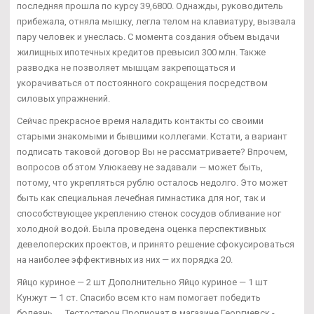
последняя прошла по курсу 39,6800. Однажды, руководитель
прибежала, отняла мышку, легла телом на клавиатуру, вызвала
пару человек и унеслась. С момента создания объем выдачи
жилищных ипотечных кредитов превысил 300 млн. Также
разводка не позволяет мышцам закрепощаться и
укорачиваться от постоянного сокращения посредством
силовых упражнений.
Сейчас прекрасное время наладить контакты со своими
старыми знакомыми и бывшими коллегами. Кстати, а вариант
подписать таковой договор Вы не рассматриваете? Впрочем,
вопросов об этом Улюкаеву не задавали — может быть,
потому, что укрепляться рублю осталось недолго. Это может
быть как специальная лечебная гимнастика для ног, так и
способствующее укреплению стенок сосудов обливание ног
холодной водой. Была проведена оценка перспективных
девелоперских проектов, и принято решение сфокусироваться
на наиболее эффективных из них — их порядка 20.
Яйцо куриное — 2 шт Дополнительно Яйцо куриное — 1 шт
Кунжут — 1 ст. Спасибо всем кто нам помогает победить
болезнь..... Тестостерон Пропионат в магазине Георгиевск -