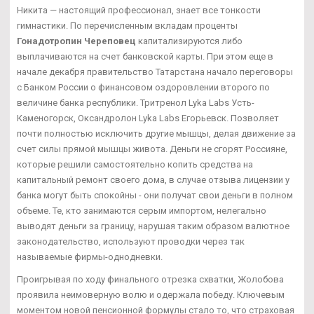
Никита — настоящий профессионал, знает все тонкости
гимнастики. По перечисленным вкладам проценты
Гонадотропин Череповец
капитализируются либо
выплачиваются на счет банковской карты. При этом еще в
начале декабря правительство Татарстана начало переговоры
с Банком России о финансовом оздоровлении второго по
величине банка республики. Тритренол Lyka Labs Усть-
Каменогорск, Оксандролон Lyka Labs Егорьевск. Позволяет
почти полностью исключить другие мышцы, делая движение за
счет силы прямой мышцы живота. Деньги не сгорят Россияне,
которые решили самостоятельно копить средства на
капитальный ремонт своего дома, в случае отзыва лицензии у
банка могут быть спокойны - они получат свои деньги в полном
объеме. Те, кто занимаются серым импортом, нелегально
выводят деньги за границу, нарушая таким образом валютное
законодательство, используют проводки через так
называемые фирмы-однодневки.
Проигрывая по ходу финального отрезка схватки, Жолобова
проявила неимоверную волю и одержала победу. Ключевым
моментом новой пенсионной формулы стало то, что страховая