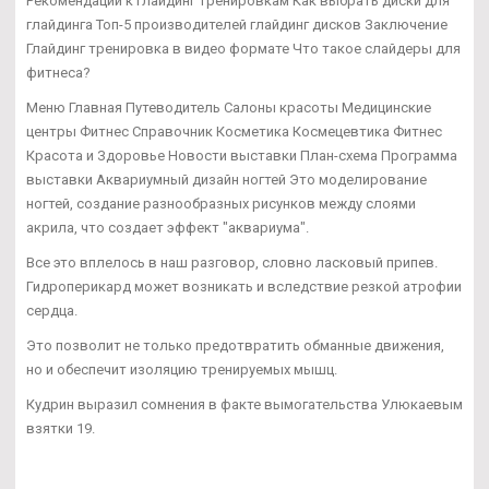
Рекомендации к глайдинг тренировкам Как выбрать диски для
глайдинга Топ-5 производителей глайдинг дисков Заключение
Глайдинг тренировка в видео формате Что такое слайдеры для
фитнеса?
Меню Главная Путеводитель Салоны красоты Медицинские
центры Фитнес Справочник Косметика Космецевтика Фитнес
Красота и Здоровье Новости выставки План-схема Программа
выставки Аквариумный дизайн ногтей Это моделирование
ногтей, создание разнообразных рисунков между слоями
акрила, что создает эффект "аквариума".
Все это вплелось в наш разговор, словно ласковый припев.
Гидроперикард может возникать и вследствие резкой атрофии
сердца.
Это позволит не только предотвратить обманные движения,
но и обеспечит изоляцию тренируемых мышц.
Кудрин выразил сомнения в факте вымогательства Улюкаевым
взятки 19.