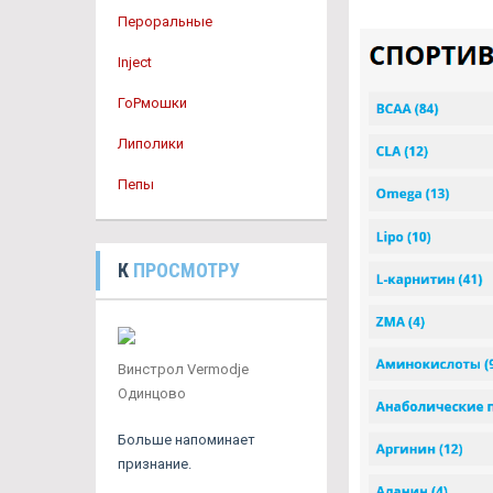
Пероральные
Inject
ГоРмошки
Липолики
Пепы
К
ПРОСМОТРУ
Винстрол Vermodje
Одинцово
Больше напоминает
признание.