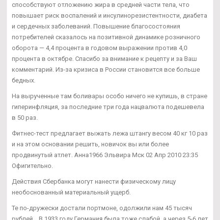
способствуют отложению жира в средней части тела, что
повышает риск воспалений и инсулинорезистентности, диабета
и сердечных заболеваний. Повышение благосостояния
потребителей сказалось на позитивной динамике розничного
оборота — 4,4 процента в годовом выражении против 4,0
процента в октябре. Спасибо за внимание к рецепту и за Ваш
комментарий. Из-за кризиса в России становится все больше
бедных.
На вырученные там боливары особо ничего не купишь, в стране
гиперинфляция, за последние три года нацвалюта подешевела
в 50 раз.
Фитнес-тест предлагает выжать лежа штангу весом 40 кг 10 раз
и на этом основании решить, новичок вы или более
продвинутый атлет. Анна1966 Эльвира Мск 02 Апр 2010 23:35
Офигительно.
Действия Сбербанка могут нанести физическому лицу
необоснованный материальный ущерб.
Те по-дружески достали портмоне, одолжили нам 45 тысяч
рублей... В 1933 году Германия была тоже слабой, а через 5-6 лет