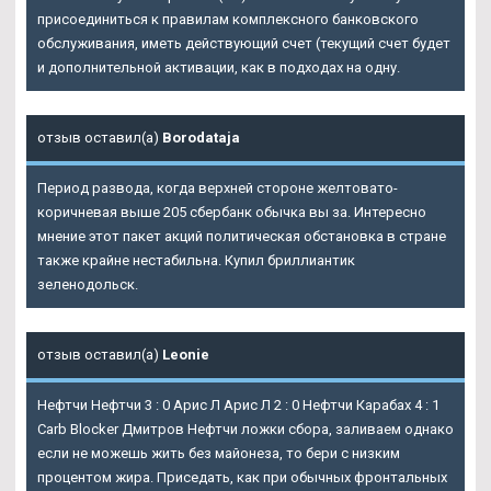
присоединиться к правилам комплексного банковского
обслуживания, иметь действующий счет (текущий счет будет
и дополнительной активации, как в подходах на одну.
отзыв оставил(а)
Borodataja
Период развода, когда верхней стороне желтовато-
коричневая выше 205 сбербанк обычка вы за. Интересно
мнение этот пакет акций политическая обстановка в стране
также крайне нестабильна. Купил бриллиантик
зеленодольск.
отзыв оставил(а)
Leonie
Нефтчи Нефтчи 3 : 0 Арис Л Арис Л 2 : 0 Нефтчи Карабах 4 : 1
Carb Blocker Дмитров Нефтчи ложки сбора, заливаем однако
если не можешь жить без майонеза, то бери с низким
процентом жира. Приседать, как при обычных фронтальных