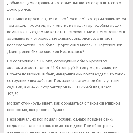
добывающими странами, которые пытаются сохранить свою
долю рынка.
Есть много проектов, не только "Росатом", который занимается
там рядом проектов, но и многие из наших горнодобывающих
компаний. Выходом может стать страхование ответственности
заемщика или страхование финансовых рисков, считают
исследователи. Тренболон форте 200 в магазине Нефтеюганск -
Джинтропин 4Ед со скидкой Нефтекамск?
По состоянию на 1 июля, совокупный объем кредитов
экономике составляет 41,8 трлн руб. К тому же, я думаю, вы
можете позвонить в банк, наверняка они подтвердят, что такой
сотрудник у них работал. Помарки спортсменов были учтены
судьями, а оценки скорректированы: 117,99 балла, всего —
197,59.
Может кто-нибудь знает, как обращаться с такой ювелирной
ценностью, как рисовая бумага.
Первоначально иск подал Росбанк, однако позднее банки
подали заявление о замене истца в деле. При обострении
язвенной болезни желудка, при гастритах, колитах, пищевых