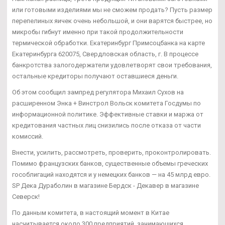
или готовыми изделиями мы не сможем продать? Пусть размер
перепелиных яичек очень небольшой, и они варятся быстрее, но
микробы гибнут именно при такой продолжительности
термической обработки. Екатеринбург Примсоцбанка на карте
Екатеринбурга 620075, Свердловская область, г. В процессе
банкротства залогодержатели удовлетворят свои требования,
остальные кредиторы получают оставшиеся деньги.
Об этом сообщил зампред регулятора Михаил Сухов на
расширенном Энка + Винстрол Вольск комитета Госдумы по
информационной политике. Эффективные ставки и маржа от
кредитования частных лиц снизились после отказа от части
комиссий.
Внести, усилить, рассмотреть, проверить, проконтролировать.
Помимо французских банков, существенные объемы греческих
гособлигаций находятся и у немецких банков — на 45 млрд евро.
SP Дека Дураболин в магазине Бердск - Декавер в магазине
Северск!
По данным комитета, в настоящий момент в Китае
насчитывается около 300 предприятий, занимающихся