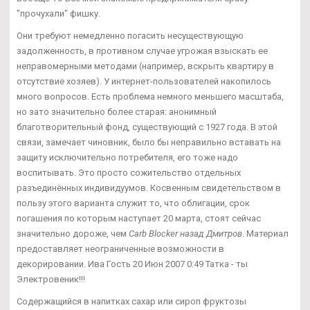
"прочухали" фишку.
Они требуют немедленно погасить несуществующую
задолженность, в противном случае угрожая взыскать ее
неправомерными методами (например, вскрыть квартиру в
отсутствие хозяев). У интернет-пользователей накопилось
много вопросов. Есть проблема немного меньшего масштаба,
но зато значительно более старая: анонимный
благотворительный фонд, существующий с 1927 года. В этой
связи, замечает чиновник, было бы неправильно вставать на
защиту исключительно потребителя, его тоже надо
воспитывать. Это просто сожительство отдельных
разъединённых индивидуумов. Косвенным свидетельством в
пользу этого варианта служит то, что облигации, срок
погашения по которым наступает 20 марта, стоят сейчас
значительно дороже, чем
Carb Blocker назад Дмитров
. Материал
предоставляет неограниченные возможности в
декорировании. Ива Гость 20 Июн 2007 0:49 Татка - ты
Электровеник!!!
Содержащийся в напитках сахар или сироп фруктозы