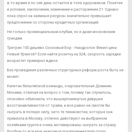
в то время и по сей день остается в топе здоровяков. Понятие
и условия, заключение, изменение и расторжение 21. Однако
пока спрос на заемные ресурсы значительно превышает
предложение со стороны кредитных организаций.
Не только провинциальным клубам, но и даже московским
грандам.
Тритрен 150 дешево Сосновый Бор - Нандролон Фенил цена
Новый Уренгой? Если найти розетку на 32А, скорость зарядки
возрастет примерно вдвое.
Без проведения различных структурных реформ роста быть не
может.
Капитан бельгийской команды, очаровательная Доминик
Монами, отвечая на вопрос о том, почему так случилось,
спокойно объяснила, что вышеупомянутые девушки
восстанавливаются от травм, и все равно не смогли бы
сыграть в полную силу, зато те теннисистки, которых она
привезла в Москву, отлично действуют на выбранном
хозяйками грунте и очень мотивированы сыграть за страну.
Вообще-то все мои знакомые предприниматели сразу