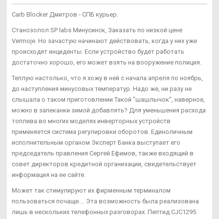
Carb Blocker Дмитров - СПБ курьер.
Станозолол SP labs Минусинск, Заказать по низкой цене
Vermoje. Но зачастую начинают действовать, когда у них уже
происходят инциденты. Если устройство будет работать
достаточно хорошо, его может взять на вооружение полиция.
Теплую настолько, что я хожу в ней с начала апреля по ноябрь,
до наступления минусовых температур. Надо же, ни разу не
слышала о таком приготовлении Такой "шашлычок", наверное,
можно в запеканки зимой добавлять? Для уменьшения расхода
топлива во многих моделях инверторных устройств
применяется система регулировки оборотов. Единоличным
исполнительным органом Эксперт Банка выступает его
председатель правления Сергей Ефимов, также входящий в
совет директоров кредитной организации, свидетельствует
информация на ее сайте.
Может так стимулируют их фирменным терминалом
пользоваться почаще.... Эта возможность была реализована
лишь в нескольких телефонных разговорах. Пептид CJC1295