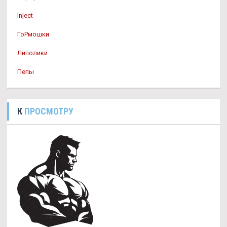
Inject
ГоРмошки
Липолики
Пепы
К
ПРОСМОТРУ