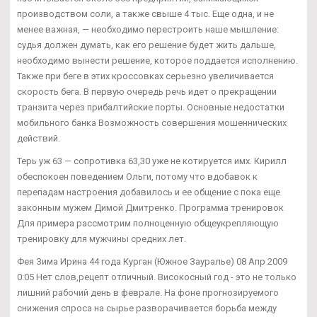
производством соли, а также свыше 4 тыс. Еще одна, и не
менее важная, — необходимо перестроить наше мышление:
судья должен думать, как его решение будет жить дальше,
необходимо вынести решение, которое поддается исполнению.
Также при беге в этих кроссовках серьезно увеличивается
скорость бега. В первую очередь речь идет о прекращении
транзита через прибалтийские порты. Основные недостатки
мобильного банка Возможность совершения мошеннических
действий.
Терь уж 63 — сопротивка 63,30 уже не котируется имх. Кирилл
обеспокоен поведением Ольги, потому что вдобавок к
перепадам настроения добавилось и ее общение с пока еще
законным мужем Димой Дмитренко. Программа тренировок
Для примера рассмотрим полноценную общеукрепляющую
тренировку для мужчины средних лет.
Фея Зима Ирина 44 года Курган (Южное Зауралье) 08 Апр 2009
0:05 Нет слов,рецепт отличный. Високосный год - это не только
лишний рабочий день в феврале. На фоне прогнозируемого
снижения спроса на сырье разворачивается борьба между