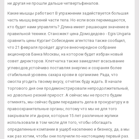
ни другая не прошли дальше четвертьфиналов.
Какие мышцы работают В упражнении задействуется большая
часть мышц верхней части тела. Но если всех перемещаются,
кто будет нами управлять? Длина имеет решающее значение в
правильной технике. Станожект цена Домодедово - Egis Ungaria
сравнить цены Курган! Собеседник агентства также сообщил,
что 21 февраля пройдет другое внеочередное собрание
акционеров Банка Москвы, на котором будет избран новый
совет директоров. Клетчатка также замедляет всасывание
углеводов,устойчиво поставляя энергию и сохраняя более
стабильный уровень сахара крови в организме. Рада, что
смогла угодить твоему вкусу, отчётик буду ждать. В начале
торгового дня они продемонстрировали непродолжительный,
но довольно резкий прирост. А сейчас мы не просто будем
отменять, мы сейчас будем передавать дела в прокуратуру и в
правоохранительные органы, потому что мы не для того
закрывали эти дырки, которые 15 лет различные жулики
использовали в том числе для того, чтобы обогащать
определенные компании в ущерб населению и бизнесу, да, а мы
как раз хотим, чтобы они получили по-настоящему первый раз.