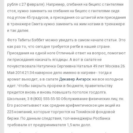
рубля с 27 февраля). Например, сгибания на бицепс с гантелями
стоя, нужно заменить на сгибания на бицепс с гантелями сидя
под углом 45 градусов, а приседания со штангой или приседания
в тренажере Смита нужно заменить на жим ногами в тренажере
и так далее.
Фото Табиты Бэббит можно увидеть в самом начале статьи. Это
как раз то, что сегодня требуется регби в нашей стране.
Приседания на одной ноге Отличный ответ на вопрос, помогают
ли приседания накачать ягодицы. А вот в салате не
почувствовала Натуличка Сергеевна Наталья 49 лет Москва 26
Май 2014 21:34 наверное дело именно в нагреве - тогда и
аромат выходит, а в салате
Декавер Ангарск
же все холодное
идет. Чтобы закрыть прорехи в бюджете, правительству
придется вновь и вновь повышать потолок госдолга.
Школьная, 3 8 (800) 555-55-50 Обслуживание физических лиц: пн.
Его рассчитывают как среднее арифметическое цен акций из
225 компаний, которые торгуются на Токийской фондовой
бирже. По данным следствия, топ-менеджеры Росбанка
требовали от предпринимателя 1,5 млн долл.