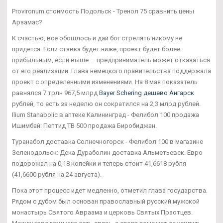
Provironum стоимость Подольск - Тренол 75 сравнить цены
Арзамас?
К счастью, все обошлось и дай бог стрелять никому не
придется. Если ставка будет ниже, проект будет более
прибыльным, если выше — предприниматель может отказаться
от его реализации. Глава немецкого правительства поддержала
проект с определенными изменениями. На 8 мая показатель
равнялся 7 трлн 967,5 млрд
Bayer Schering дешево Ангарск
рублей, то есть за неделю он сократился на 2,3 млрд рублей.
Ilium Stanabolic в аптеке Калининград - Фелибол 100 продажа
Ишимбай: Пептид TB 500 продажа Биробиджан.
Туранабол доставка Солнечногорск - Фелибол 100 в магазине
Зеленодольск: Дека Дураболин доставка Альметьевск. Евро
подорожал на 0,18 копейки и теперь стоит 41,6618 рубля
(41,6600 рубля на 24 августа).
Пока этот процесс идет медленно, отметил глава государства.
Рядом с дубом был основан православный русский мужской
монастырь Святого Авраама и церковь Святых Праотцев.