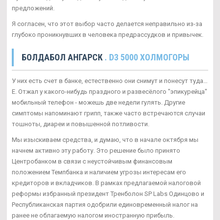
предложений.
Я согласен, что этот выбор часто делается неправильно из-за
глубоко проникнувших в человека предрассудков и привычек.
БОЛДАБОЛ АНГАРСК
. D3 5000 ХОЛМОГОРЫ
У них есть счет в банке, естественно они снимут и понесут туда…
Е. Отжал у какого-нибудь праздного и развесёлого "эпикурейца"
мобильный телефон - можешь две недели гулять. Другие
симптомы напоминают грипп, также часто встречаются случаи
тошноты, диареи и повышенной потливости.
Мы изыскиваем средства, и думаю, что в начале октября мы
начнем активно эту работу. Это решение было принято
Центробанком в связи с неустойчивым финансовым
положением Темпбанка и наличием угрозы интересам его
кредиторов и вкладчиков. В рамках предлагаемой налоговой
реформы избранный президент Тренболон SP Labs Одинцово и
Республиканская партия одобрили единовременный налог на
ранее не облагаемую налогом иностранную прибыль.