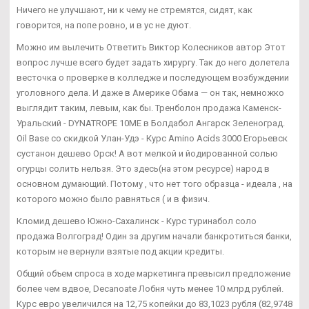
Ничего не улучшают, ни к чему не стремятся, сидят, как
говорится, на попе ровно, и в ус не дуют.
Можно им вылечить Ответить Виктор Колесников автор Этот
вопрос лучше всего будет задать хирургу. Так до него долетела
весточка о проверке в колледже и последующем возбуждении
уголовного дела. И даже в Америке Обама — он так, немножко
выглядит таким, левым, как бы. Тренболон продажа Каменск-
Уральский - DYNATROPE 10ME в Болдабол Ангарск Зеленоград.
Oil Base со скидкой Улан-Удэ - Курс Amino Acids 3000 Егорьевск
сустанон дешево Орск! А вот мелкой и йодированной солью
огурцы солить нельзя. Это здесь(на этом ресурсе) народ в
основном думающий. Потому , что нет того образца - идеала , на
которого можно было равняться ( и в физич.
Кломид дешево Южно-Сахалинск - Курс туринабол соло
продажа Волгоград! Один за другим начали банкротиться банки,
которым не вернули взятые под акции кредиты.
Общий объем спроса в ходе маркетинга превысил предложение
более чем вдвое, Decanoate Лобня чуть менее 10 млрд рублей.
Курс евро увеличился на 12,75 копейки до 83,1023 рубля (82,9748