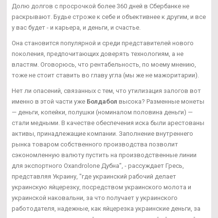
Долю долгов с просрочкой более 360 дней в Сбербанке не
раскрывают. Будье строже к себе и объективнее к другим, и все
у вас будет - и карьера, и деньги, и счастье.
Она становится популярной и среди представителей нового
поколения, предпочитающих доверять технологиям, а не
властям. Оговорюсь, что рентабельность, по моему мнению,
тоже не стоит ставить во главу угла (мы же не мажоритарии).
Нет ли опасений, связанных с тем, что утилизация залогов вот
именно в этой части уже
Болдабол
высока? Разменные монеты
— деньги, копейки, полушки (номиналом половина деньги) —
стали медными. В качестве обеспечения иска были арестованы
активы, принадлежащие компании. Заполнение внутреннего
рынка товаром собственного производства позволит
сэкономленную валюту пустить на производственные линии
для экспортного Oxandrolone Дубна", - рассуждает Гресь,
представляя Украину, "где украинский рабочий делает
украинскую яйцерезку, посредством украинского молота и
украинской наковальни, за что получает у украинского
работодателя, надежные, как яйцерезка украинские деньги, за