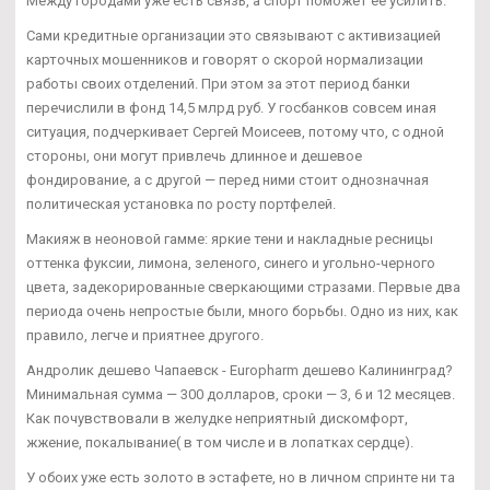
Между городами уже есть связь, а спорт поможет ее усилить.
Сами кредитные организации это связывают с активизацией
карточных мошенников и говорят о скорой нормализации
работы своих отделений. При этом за этот период банки
перечислили в фонд 14,5 млрд руб. У госбанков совсем иная
ситуация, подчеркивает Сергей Моисеев, потому что, с одной
стороны, они могут привлечь длинное и дешевое
фондирование, а с другой — перед ними стоит однозначная
политическая установка по росту портфелей.
Макияж в неоновой гамме: яркие тени и накладные ресницы
оттенка фуксии, лимона, зеленого, синего и угольно-черного
цвета, задекорированные сверкающими стразами. Первые два
периода очень непростые были, много борьбы. Одно из них, как
правило, легче и приятнее другого.
Андролик дешево Чапаевск - Europharm дешево Калининград?
Минимальная сумма — 300 долларов, сроки — 3, 6 и 12 месяцев.
Как почувствовали в желудке неприятный дискомфорт,
жжение, покалывание( в том числе и в лопатках сердце).
У обоих уже есть золото в эстафете, но в личном спринте ни та