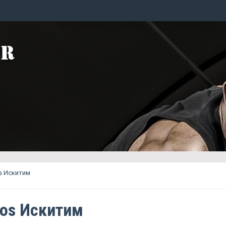
s Искитим
los Искитим