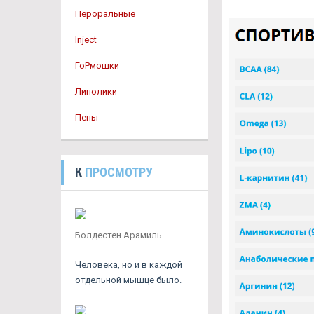
Пероральные
Inject
ГоРмошки
Липолики
Пепы
К
ПРОСМОТРУ
Болдестен Арамиль
Человека, но и в каждой
отдельной мышце было.