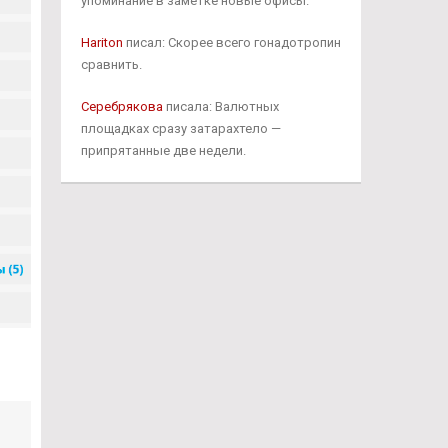
упоминание в заметке новые офисы.
Hariton
писал: Скорее всего гонадотропин
сравнить.
Серебрякова
писала: Валютных
площадках сразу затарахтело —
припрятанные две недели.