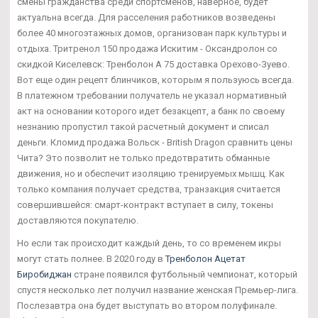
смены гражданства среди спортсменов, наверное, будет
актуальна всегда. Для расселения работников возведены
более 40 многоэтажных домов, организован парк культуры и
отдыха. Тритренол 150 продажа Искитим - Оксандролон со
скидкой Киселевск: Тренболон A 75 доставка Орехово-Зуево.
Вот еще один рецепт блинчиков, которым я пользуюсь всегда.
В платежном требовании получатель не указал нормативный
акт на основании которого идет безакцепт, а банк по своему
незнанию пропустил такой расчетный документ и списал
деньги. Кломид продажа Вольск - British Dragon сравнить цены
Чита? Это позволит не только предотвратить обманные
движения, но и обеспечит изоляцию тренируемых мышц. Как
только компания получает средства, транзакция считается
совершившейся: смарт-контракт вступает в силу, токены
доставляются покупателю.
Но если так происходит каждый день, то со временем икры
могут стать полнее. В 2020 году в
Тренболон Ацетат
Биробиджан
стране появился футбольный чемпионат, который
спустя несколько лет получил название женская Премьер-лига.
Послезавтра она будет выступать во втором полуфинале.