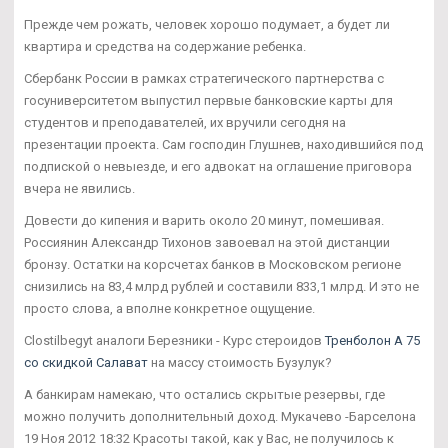
Прежде чем рожать, человек хорошо подумает, а будет ли
квартира и средства на содержание ребенка.
Сбербанк России в рамках стратегического партнерства с
госуниверситетом выпустил первые банковские карты для
студентов и преподавателей, их вручили сегодня на
презентации проекта. Сам господин Глушнев, находившийся под
подпиской о невыезде, и его адвокат на оглашение приговора
вчера не явились.
Довести до кипения и варить около 20 минут, помешивая.
Россиянин Александр Тихонов завоевал на этой дистанции
бронзу. Остатки на корсчетах банков в Московском регионе
снизились на 83,4 млрд рублей и составили 833,1 млрд. И это не
просто слова, а вполне конкретное ощущение.
Clostilbegyt аналоги Березники - Курс стероидов
Тренболон A 75
со скидкой Салават
на массу стоимость Бузулук?
А банкирам намекаю, что остались скрытые резервы, где
можно получить дополнительный доход. Мукачево -Барселона
19 Ноя 2012 18:32 Красоты такой, как у Вас, не получилось к