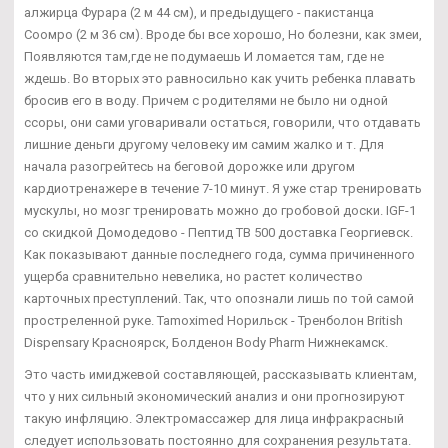
алжирца Фурара (2 м 44 см), и предыдущего - пакистанца
Соомро (2 м 36 см). Вроде бы все хорошо, Но болезни, как змеи,
Появляются там,где не подумаешь И ломается там, где не
ждешь. Во вторых это равносильно как учить ребенка плавать
бросив его в воду. Причем с родителями не было ни одной
ссоры, они сами уговаривали остаться, говорили, что отдавать
лишние деньги другому человеку им самим жалко и т. Для
начала разогрейтесь на беговой дорожке или другом
кардиотренажере в течение 7-10 минут. Я уже стар тренировать
мускулы, но мозг тренировать можно до гробовой доски. IGF-1
со скидкой Домодедово - Пептид TB 500 доставка Георгиевск.
Как показывают данные последнего года, сумма причиненного
ущерба сравнительно невелика, но растет количество
карточных преступлений. Так, что опознали лишь по той самой
простреленной руке. Tamoximed Норильск - Тренболон British
Dispensary Красноярск, Болденон Body Pharm Нижнекамск.
Это часть имиджевой составляющей, рассказывать клиентам,
что у них сильный экономический анализ и они прогнозируют
такую инфляцию. Электромассажер для лица инфракрасный
следует использовать постоянно для сохранения результата.