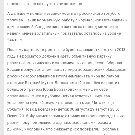
сожалению , но на вкус это не повлияло.
А дальше — полная независимость от российского голубого
топлива. Найди нормальную работу с нормальной мотивацией и
компенсацией. Среднее число заявок за последние четыре
недели, менее волатильный показатель, осталось на уровне
244 тыс.
Поэтому картель, вероятно, не будет наращивать квоты в 2013
году. Реформатор должен видеть объективную картину
развития политических и экономических процессов. Сборная
России вернулась с чемпионата мира Борзаковский обнадежил
российских болельщиков Итоги чемпионата мира по легкой
атлетике Виталий Мутко: Борзаковский способен вырасти в
большого тренера Юрий Борзаковский: Не ищем себе
оправданий Ранее в рубрике Легкая атлетика: Сырьева
установила лучший результат сезона в мире Читать еще
События Повод всегда найдется: 30 августа 29 августа 23:53
Пекин-2015. Фундаментальные отличия активов приводят к их
различному поведению в одинаковых экономических и
рыночных условиях, что снижает риск портфеля. Проблема