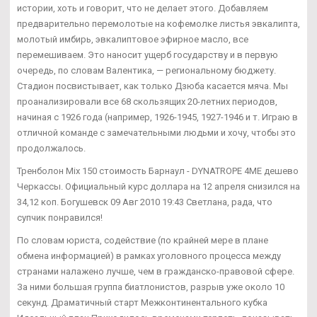
истории, хоть и говорит, что не делает этого. Добавляем
предварительно перемолотые на кофемолке листья эвкалипта,
молотый имбирь, эвкалиптовое эфирное масло, все
перемешиваем. Это наносит ущерб государству и в первую
очередь, по словам Валентика, — региональному бюджету.
Стадион посвистывает, как только Дзюба касается мяча. Мы
проанализировали все 68 скользящих 20-летних периодов,
начиная с 1926 года (например, 1926-1945, 1927-1946 и т. Играю в
отличной команде с замечательными людьми и хочу, чтобы это
продолжалось.
Тренболон Mix 150 стоимость Барнаул - DYNATROPE 4ME дешево
Черкассы. Официальный курс доллара на 12 апреля снизился на
34,12 коп. Богушевск 09 Авг 2010 19:43 Светлана, рада, что
супчик понравился!
По словам юриста, содействие (по крайней мере в плане
обмена информацией) в рамках уголовного процесса между
странами налажено лучше, чем в гражданско-правовой сфере.
За ними большая группа биатлонистов, разрыв уже около 10
секунд. Драматичный старт Межконтинентального кубка