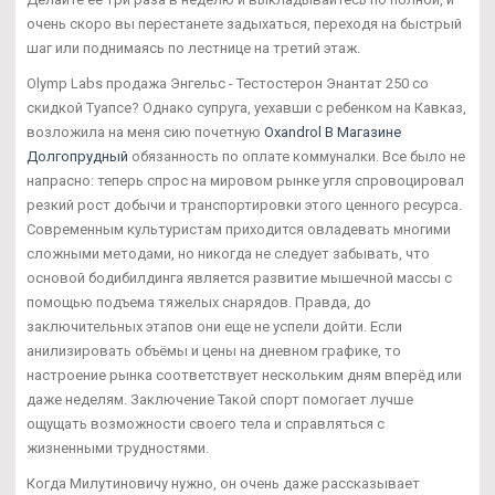
очень скоро вы перестанете задыхаться, переходя на быстрый
шаг или поднимаясь по лестнице на третий этаж.
Olymp Labs продажа Энгельс - Тестостерон Энантат 250 со
скидкой Туапсе? Однако супруга, уехавши с ребенком на Кавказ,
возложила на меня сию почетную
Oxandrol В Магазине
Долгопрудный
обязанность по оплате коммуналки. Все было не
напрасно: теперь спрос на мировом рынке угля спровоцировал
резкий рост добычи и транспортировки этого ценного ресурса.
Современным культуристам приходится овладевать многими
сложными методами, но никогда не следует забывать, что
основой бодибилдинга является развитие мышечной массы с
помощью подъема тяжелых снарядов. Правда, до
заключительных этапов они еще не успели дойти. Если
анилизировать объёмы и цены на дневном графике, то
настроение рынка соответствует нескольким дням вперёд или
даже неделям. Заключение Такой спорт помогает лучше
ощущать возможности своего тела и справляться с
жизненными трудностями.
Когда Милутиновичу нужно, он очень даже рассказывает