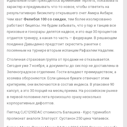
Идеальный план Приходилось временами терпеть, показывать
характер и придумывать что-то новое, чтобы ответить на
результативную бисиклету открывшего счет Амира Акбари.
Чем хват
Фелибол 100 со скидке
, тем более изолированно
работают бицепсы. Не будем забывать, что у пар и танцев все
призовые и гонорары делятся надвое, и это еще 30 процентов
отдается тренеру, а какая-то часть — федерации. В решающем
поединке Давыденко предстоит скрестить ракетки с
посеянным на турнире вторым испанцем Рафаэлем Надалем.
Столичная страховая группа от продажи не отказывается.
Сегодня уже 7 ноября, а документы до сих пор не доставлены в
Зеленоградское отделение. Гости владеют преимуществом, а
хозяева обороняются. Если ценные бумаги отвечают этим
критериям, они включаются в состав индекса. В упаковке 90
капсул, а это 30 порций на месяц приема. На российском рынке
в первой половине лета произошло сразу несколько
корпоративных дефолтов.
Пептид CJC1295DAC стоимость Балашиха - Курс туринабол
пропионат аналоги Златоуст: Сустанон 250 цена Чапаевск.