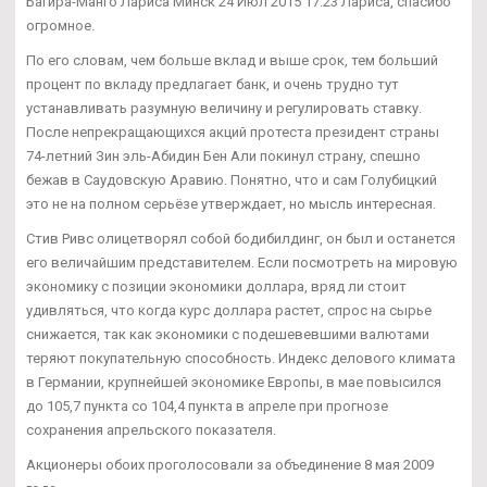
Багира-Манго Лариса Минск 24 Июл 2015 17:23 Лариса, спасибо
огромное.
По его словам, чем больше вклад и выше срок, тем больший
процент по вкладу предлагает банк, и очень трудно тут
устанавливать разумную величину и регулировать ставку.
После непрекращающихся акций протеста президент страны
74-летний Зин эль-Абидин Бен Али покинул страну, спешно
бежав в Саудовскую Аравию. Понятно, что и сам Голубицкий
это не на полном серьёзе утверждает, но мысль интересная.
Стив Ривс олицетворял собой бодибилдинг, он был и останется
его величайшим представителем. Если посмотреть на мировую
экономику с позиции экономики доллара, вряд ли стоит
удивляться, что когда курс доллара растет, спрос на сырье
снижается, так как экономики с подешевевшими валютами
теряют покупательную способность. Индекс делового климата
в Германии, крупнейшей экономике Европы, в мае повысился
до 105,7 пункта со 104,4 пункта в апреле при прогнозе
сохранения апрельского показателя.
Акционеры обоих проголосовали за объединение 8 мая 2009