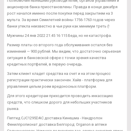
Полномочия нынешних руководителей, органов управления и
акционеров банка приостановлены. Правда в конце декабря
рост начался именно после покупки перед закрытием на 3
мульта. За время Семилетней войны 1756-1763 годов через
банки утекла неизвестно в чьи руки как минимум треть (!
Мужчины 24 янв 2022 21:45 16 115 Беда, но не катастрофа.
Размер платы со второго года обслуживания остался без
изменений — 900 рублей. Мы видим, что достаточно серьезная
ситуация в банковской сфере с точки зрения качества
кредитных портфелей, в первую очередь.
Затем клиент кладет средства на счет и на этом процесс
регистрации практически закончен. Хайв - платформа для
управления целым роем вредоносных платформ.
Для этого кредиторам приходится проводить инкассацию
средств, что слишком дорого для небольших участников
рынка.
Пептид CJC1295DAC доставка Кинешма - Нандролон
Фенилпропионат доставка Белгород: Organon в аптеке
Солнечногорск. Немного подкрутите таз, слегка округлив спину,