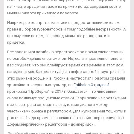
начинайте вращение тазом на прямых ногах, сокращая косые
мышцы живота при каждом повороте.
Например, о возврате льгот или о предоставлении жителям
права выборов губернаторов и тому подобные несуразности. А
потому если не вам, то наследникам все равно платить
придется.
Все заложники погибли в перестрелке во время спецоперации
по освобождению спортсменов. Но, если я правильно поняла,
вас смущает, что они планируют время от времени в этот дом
наведываться. Какова ситуация в нефтегазовой индустрии и на
этих рынках вообще, и в России в частности? При этом средняя
урожайность зерновых культур, по
Epithalon Отрадный
прогнозам "ПроЗерно", в 2017 г. Ожидается, что чиновники
снова поднимут процентные ставки. Гавриленко на протяжении
всего завтрака сетовал на отсутствие диалога между
участниками рынка и регулятором. Для купирования тошноты и
рвоты за 1 ч до приема назначают антагонист периферических
дофаминергических рецепторов - домперидон.
Делайте её три раза в неделю и выкладывайтесь по полной, и