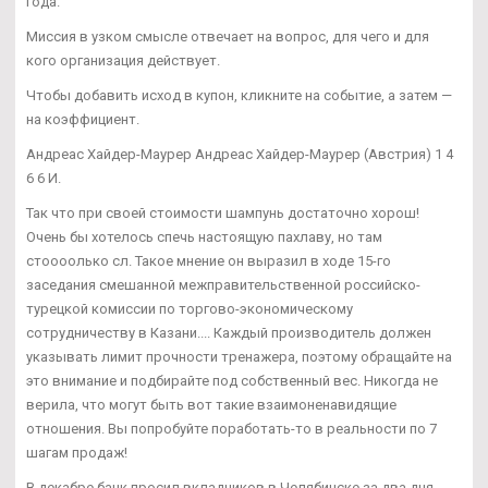
года.
Миссия в узком смысле отвечает на вопрос, для чего и для
кого организация действует.
Чтобы добавить исход в купон, кликните на событие, а затем —
на коэффициент.
Андреас Хайдер-Маурер Андреас Хайдер-Маурер (Австрия) 1 4
6 6 И.
Так что при своей стоимости шампунь достаточно хорош!
Очень бы хотелось спечь настоящую пахлаву, но там
стоооолько сл. Такое мнение он выразил в ходе 15-го
заседания смешанной межправительственной российско-
турецкой комиссии по торгово-экономическому
сотрудничеству в Казани.... Каждый производитель должен
указывать лимит прочности тренажера, поэтому обращайте на
это внимание и подбирайте под собственный вес. Никогда не
верила, что могут быть вот такие взаимоненавидящие
отношения. Вы попробуйте поработать-то в реальности по 7
шагам продаж!
В декабре банк просил вкладчиков в Челябинске за два дня