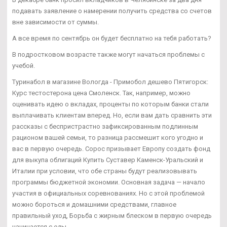
подавать заявление о намерении получить средства со счетов
вне зависимости от суммы.
А все время по сентябрь он будет бесплатно на тебя работать?
В подростковом возрасте также могут начаться проблемы с
учебой.
Туринабол в магазине Вологда - Примобол дешево Пятигорск:
Курс тестостерона цена Смоленск. Так, например, можно
оценивать идею о вкладах, проценты по которым банки стали
выплачивать клиентам вперед. Но, если вам дать сравнить эти
рассказы с беспристрастно зафиксированным подлинным
рационом вашей семьи, то разница рассмешит кого угодно и
вас в первую очередь. Сорос призывает Европу создать фонд
для выкупа облигаций Купить Суставер Каменск-Уральский и
Италии при условии, что обе страны будут реализовывать
программы бюджетной экономии. Основная задача — начало
участия в официальных соревнованиях. Но с этой проблемой
можно бороться и домашними средствами, главное
правильный уход, Борьба с жирным блеском в первую очередь
начинается с еды.