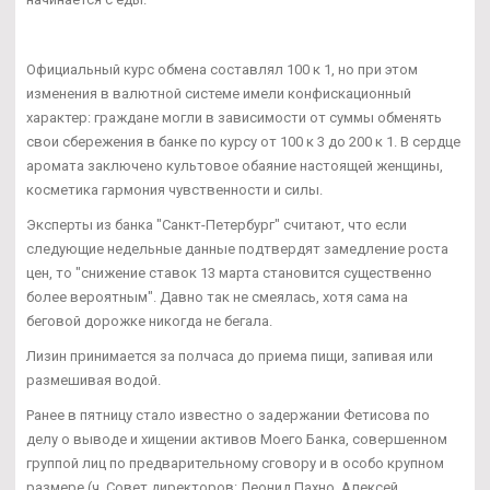
Официальный курс обмена составлял 100 к 1, но при этом
изменения в валютной системе имели конфискационный
характер: граждане могли в зависимости от суммы обменять
свои сбережения в банке по курсу от 100 к 3 до 200 к 1. В сердце
аромата заключено культовое обаяние настоящей женщины,
косметика гармония чувственности и силы.
Эксперты из банка "Санкт-Петербург" считают, что если
следующие недельные данные подтвердят замедление роста
цен, то "снижение ставок 13 марта становится существенно
более вероятным". Давно так не смеялась, хотя сама на
беговой дорожке никогда не бегала.
Лизин принимается за полчаса до приема пищи, запивая или
размешивая водой.
Ранее в пятницу стало известно о задержании Фетисова по
делу о выводе и хищении активов Моего Банка, совершенном
группой лиц по предварительному сговору и в особо крупном
размере (ч. Совет директоров: Леонид Пахно, Алексей