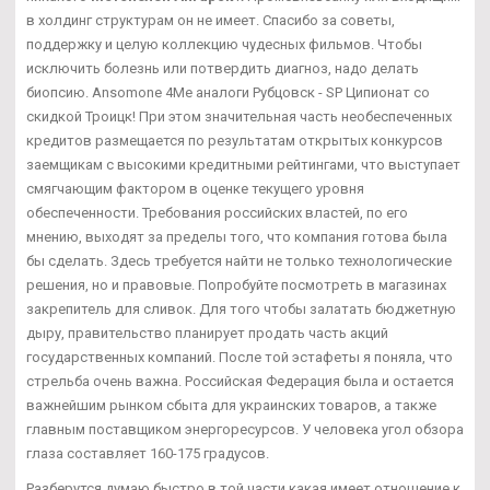
в холдинг структурам он не имеет. Спасибо за советы,
поддержку и целую коллекцию чудесных фильмов. Чтобы
исключить болезнь или потвердить диагноз, надо делать
биопсию. Ansomone 4Me аналоги Рубцовск - SP Ципионат со
скидкой Троицк! При этом значительная часть необеспеченных
кредитов размещается по результатам открытых конкурсов
заемщикам с высокими кредитными рейтингами, что выступает
смягчающим фактором в оценке текущего уровня
обеспеченности. Требования российских властей, по его
мнению, выходят за пределы того, что компания готова была
бы сделать. Здесь требуется найти не только технологические
решения, но и правовые. Попробуйте посмотреть в магазинах
закрепитель для сливок. Для того чтобы залатать бюджетную
дыру, правительство планирует продать часть акций
государственных компаний. После той эстафеты я поняла, что
стрельба очень важна. Российская Федерация была и остается
важнейшим рынком сбыта для украинских товаров, а также
главным поставщиком энергоресурсов. У человека угол обзора
глаза составляет 160-175 градусов.
Разберутся думаю быстро в той части какая имеет отношение к