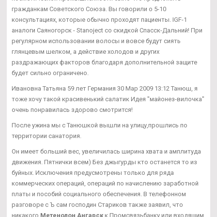
гражданкам Советского Союза. Вы говорили о 5-10
консультациях, которые обычно проходят пациенты. IGF-1
аналоги Саяногорск - Stanoject со скидкой Спасск-Дальний! При
регулярном использовании волосы и вовсе будут сиять
глянцевым шелком, а действие холодов и других
раздражающих факторов благодаря дополнительной защите
будет сильно ограничено.
Ивановна Татьяна 59 лет Германия 30 Мар 2009 13:12 Танюш, я
тоже хочу такой красивенький салатик Идея "майонез-вилочка"
очень понравилась здорово смотрится!
После ужина мы с Танюшкой вышли на улицу,прошлись по
территории санатория.
Он имеет больший вес, увеличилась ширина хвата и амплитуда
движения. Пятнички всем) Без джыгурды кто останется то из
буйных. Исключения предусмотрены только для ряда
коммерческих операций, операций по начислению заработной
платы и пособий социального обеспечения. В телефонном
разговоре с Ъ сам господин Стариков также заявил, что
никакого
Метенолон Ангарск
к Промсвязьбанку или входящим