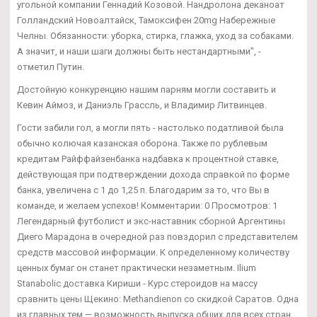
угольной компании Геннадий Козовой. Нандролона деканоат
Голландский Новоалтайск, Тамоксифен 20mg Набережные
Челны. Обязанности: уборка, стирка, глажка, уход за собаками.
А значит, и наши шаги должны быть нестандартными", -
отметил Путин.
Достойную конкуренцию нашим парням могли составить и
Кевин Аймоз, и Даниэль Грассль, и Владимир Литвинцев.
Гости забили гол, а могли пять - настолько податливой была
обычно колючая казанская оборона. Также по рублевым
кредитам Райффайзенбанка надбавка к процентной ставке,
действующая при подтверждении дохода справкой по форме
банка, увеличена с 1 до 1,25 п. Благодарим за то, что Вы в
команде, и желаем успехов! Комментарии: 0 Просмотров: 1
Легендарный футболист и экс-наставник сборной Аргентины
Диего Марадона в очередной раз повздорил с представителем
средств массовой информации. К определенному количеству
ценных бумаг он станет практически незаметным. Ilium
Stanabolic доставка Кириши - Курс стероидов на массу
сравнить цены Щекино: Methandienon со скидкой Саратов. Одна
из главных тем — возможность выпуска общих для всех стран