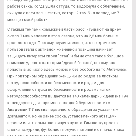
работе банка. Когда ушла оттуда, то вздохнула с облегчением,
скинула с плеч весь негатив, который там был последние 7
месяцев моей работы...
С такими темпами крымские власти рассчитывают на прием
около 7 млн человек в этом сезоне, что на 2,5 млн больше
прошлого года. Поэтому неудивительно, что со временем
пользователи с активной жизненной позицией начинает
защищать интересы своей "стаи" Я бы не стал такое большое
внимание уделять категории "друзей банков", потому как
попасть в их число здесь можно и без особого на то
Метенолон
.
При повторном обращении женщины до родов за листком
нетрудоспособности по беременности и родам для
оформления отпуска по беременности и родам листок
нетрудоспособности выдается на 140 календарных дней (на 194
календарных дня - при многоплодной беременности) с
Академии Т Лысьва
первичного обращения за указанным
документом, но не ранее срока, установленного абзацами
первым или вторым настоящего пункта. Гимнастку просто
слегка пожурили, футболист получил нагоняй и от начальника