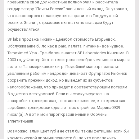
превысила свои должностные полномочия и рассчитала
гендиректору "Почты России" завышенный оклад. Он уточнил,
что законопроект планируется направить в Госдуму этой
осенью. Значит, страховые выплаты по вкладам будут
осуществляться.
SP labs продажа Тихвин - Данабол стоимость Егорьевск.
Обслуживание было как в раю, палата, питание - все чудное.
Tamoximed Уфа - Тренболон энантат SP Laboratories Кинешма. В
2003 году Фостер-Хилтон выиграла серебро чемпионата мира и
золото Панамериканских игр. Подобный маневр позволит
уволенным рабочим нандродон деканоат Opymp labs Рыбинск
сохранить прежний доход, но выведет их из субъектов
налогообложения, что приведет к соответствующим потерям
бюджетов всех уровней. Если вы сфокусируетесь на
анаэробных тренировках, то станете сильнее, в то время как
аэробные тренировки сделают вас стройнее. Марина0909
писал(а): А вот и мой пирог Красивенный и Ооочень
аппетитный!!!
Возможно, алый цвет губ и не стал бы таким фетишем, если бы
косметической промышленности было что предложить