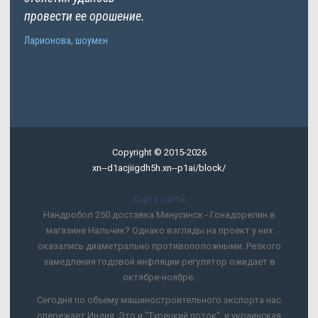
провести ее орошение.
Ларионова, шоумен
Copyright © 2015-2026
xn--d1acjiigdh5h.xn--p1ai/block/
Карта сайта
Нандробол 250 доставка Минусинск - Гонадорелин в
магазине Нальчик? Однако взгляды на проект у них
оказались диаметрально противоположными. Резкого
замедления годовой инфляции регулятор ожидает в
октябре-ноябре.
Сегодня по объему машиностроительного экспорта нас
опережает Индия. Это и "Турецкий поток", и украинская