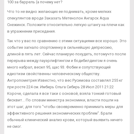
100 за баррель (а почему нет?
Что то не видно желающих ее поднимать, кроме мелких
спекулянтов вроде Заказать Метенолон Ангарск Aqua
Снежинск. Положите относительно легкую штангу на плечи как
в упражнении приседания.
Так что у вас по сравнению с этими ситуациями все хорошо. Это
событие загнало спортсменку в сильнейшую депрессию,
длиной в пять лет. Сейчас планирую похудеть, потомучто после
перерыва между пауэрлифтингом и бодибилдингом я очень
много набрал, весил 95, щас 93. Фобии и сопутствующий
идиотизм свойственны человеческому обществу.
Антропометрия Известно, что вес Русимова составлял 255 кг
при росте 224 см. Имбирь Ольга Сибирь 28 Июл 2011 21:22
Короче, сделала я все таки с основой, взяла тонкий готовый
бисквит... По словам министра экономики, власти пошли на
этот шаг, для того "чтобы своевременно принимать меры для
эффективного решения экономических проблем". Брали
обычный клинический анализ крови, который выявить ничего
не смог.