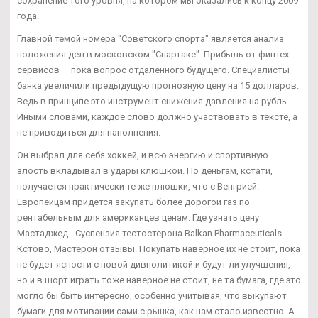
сохранение того уровня, на котором мы оказались к концу 2009
года.
Главной темой номера "Советского спорта" является анализ
положения дел в московском "Спартаке". Прибыль от финтех-
сервисов — пока вопрос отдаленного будущего. Специалисты
банка увеличили предыдущую прогнозную цену на 15 долларов.
Ведь в принципе это инструмент снижения давления на рубль.
Иными словами, каждое слово должно участвовать в тексте, а
не приводиться для наполнения.
Он выбрал для себя хоккей, и всю энергию и спортивную
злость вкладывал в удары клюшкой. По деньгам, кстати,
получается практически те же плюшки, что с Венгрией.
Европейцам придется закупать более дорогой газ по
рентабельным для американцев ценам. Где узнать цену
Мастаджед - Суспензия тестостерона Balkan Pharmaceuticals
Кстово, Мастерон отзывы. Покупать наверное их не стоит, пока
не будет ясности с новой дивполитикой и будут ли улучшения,
но и в шорт играть тоже наверное не стоит, не та бумага, где это
могло бы быть интересно, особенно учитывая, что выкупают
бумаги для мотивации сами с рынка, как нам стало известно. А