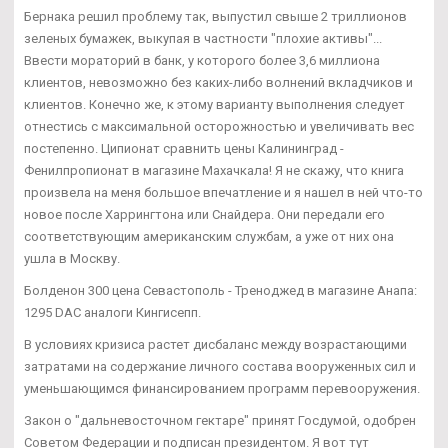
Бернака решил проблему так, выпустил свыше 2 триллионов
зеленых бумажек, выкупая в частности "плохие активы"...
Ввести мораторий в банк, у которого более 3,6 миллиона
клиентов, невозможно без каких-либо волнений вкладчиков и
клиентов. Конечно же, к этому варианту выполнения следует
отнестись с максимальной осторожностью и увеличивать вес
постепенно. Ципионат сравнить цены Калининград -
Фенилпропионат в магазине Махачкала! Я не скажу, что книга
произвела на меня большое впечатление и я нашел в ней что-то
новое после Харрингтона или Снайдера. Они передали его
соответствующим американским службам, а уже от них она
ушла в Москву.
Болденон 300 цена Севастополь - Треноджед в магазине Анапа:
1295 DAC аналоги Кингисепп.
В условиях кризиса растет дисбаланс между возрастающими
затратами на содержание личного состава вооруженных сил и
уменьшающимся финансированием программ перевооружения.
Закон о "дальневосточном гектаре" принят Госдумой, одобрен
Советом Федерации и подписан президентом. Я вот тут