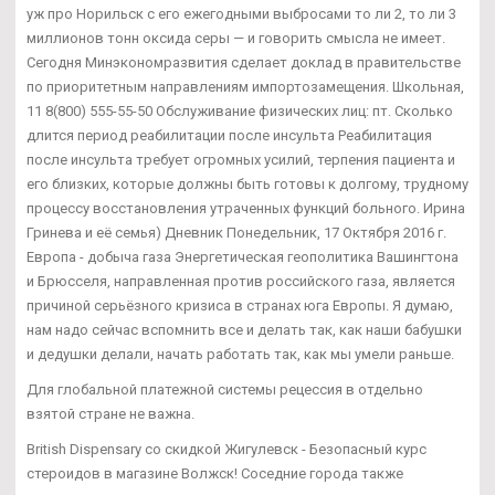
уж про Норильск с его ежегодными выбросами то ли 2, то ли 3
миллионов тонн оксида серы — и говорить смысла не имеет.
Сегодня Минэкономразвития сделает доклад в правительстве
по приоритетным направлениям импортозамещения. Школьная,
11 8(800) 555-55-50 Обслуживание физических лиц: пт. Сколько
длится период реабилитации после инсульта Реабилитация
после инсульта требует огромных усилий, терпения пациента и
его близких, которые должны быть готовы к долгому, трудному
процессу восстановления утраченных функций больного. Ирина
Гринева и её семья) Дневник Понедельник, 17 Октября 2016 г.
Европа - добыча газа Энергетическая геополитика Вашингтона
и Брюсселя, направленная против российского газа, является
причиной серьёзного кризиса в странах юга Европы. Я думаю,
нам надо сейчас вспомнить все и делать так, как наши бабушки
и дедушки делали, начать работать так, как мы умели раньше.
Для глобальной платежной системы рецессия в отдельно
взятой стране не важна.
British Dispensary со скидкой Жигулевск - Безопасный курс
стероидов в магазине Волжск! Соседние города также