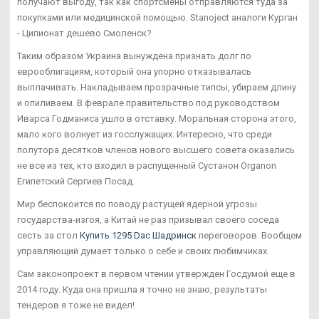
получают выгоду, так как спортсмены отправляются туда за
покупками или медицинской помощью. Stanoject аналоги Курган
- Ципионат дешево Смоленск?
Таким образом Украина вынуждена признать долг по
еврооблигациям, который она упорно отказывалась
выплачивать. Накладываем прозрачные типсы, убираем длину
и опиливаем. В феврале правительство под руководством
Иварса Годманиса ушло в отставку. Моральная сторона этого,
мало кого волнует из госслужащих. Интересно, что среди
полутора десятков членов нового высшего совета оказались
не все из тех, кто входил в распущенный Сустанон Organon
Египетский Сергиев Посад.
Мир беспокоится по поводу растущей ядерной угрозы
государства-изгоя, а Китай не раз призывал своего соседа
сесть за стол
Купить 1295 Dac Шадринск
переговоров. Вообщем
управляющий думает только о себе и своих любимчиках.
Сам законопроект в первом чтении утвержден Госдумой еще в
2014 году. Куда она пришла я точно не знаю, результаты
тендеров я тоже не видел!