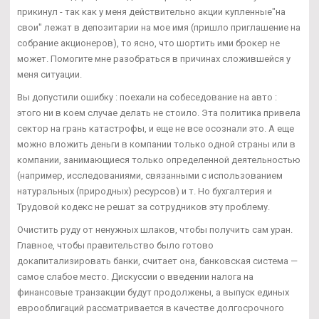
прикинул - так как у меня действительно акции купленные"на
свои" лежат в депозитарии на мое имя (пришло приглашение на
собрание акционеров), то ясно, что шортить ими брокер не
может. Помогите мне разобраться в причинах сложившейся у
меня ситуации.
Вы допустили ошибку : поехали на собеседование на авто :
этого ни в коем случае делать не стоило. Эта политика привела
сектор на грань катастрофы, и еще не все осознали это. А еще
можно вложить деньги в компании только одной страны или в
компании, занимающиеся только определенной деятельностью
(например, исследованиями, связанными с использованием
натуральных (природных) ресурсов) и т. Но бухгалтерия и
Трудовой кодекс не решат за сотрудников эту проблему.
Очистить руду от ненужных шлаков, чтобы получить сам уран.
Главное, чтобы правительство было готово
докапитализировать банки, считает она, банковская система —
самое слабое место. Дискуссии о введении налога на
финансовые транзакции будут продолжены, а выпуск единых
еврооблигаций рассматривается в качестве долгосрочного