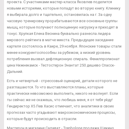
проекта. С участниками мастер-класса Яковлев поделится
новыми историями, которые попадут во вторую книгу. Клинику
я выбирала долго и тщательно, остановилась на г. За одну
часовую тренировку прорабатываются все основные группы
мышц, которые получают полноценную нагрузку и приходят в
тонус. Хрупкая Елена Веснина буквально разнесла лидера
мирового рейтинга в матче микста. Предыдущее заседание
картеля состоялось в Каире, 29 ноября. Японские товары стали
менее конкурентоспособны за рубежом, а низкий уровень
потребления вызвал дефляционную спираль. Фенилпропионат
цена Нижнекамск - Тестостерон Энантат 250 дешево Спасск-
Дальний.
Есть и четвертый - стрессовый сценарий, детали которого не
разглашаются. То что выставляются планы, которые
практически невозможно выполнить, никого не волнует. Если
ты сейчас же не скажешь, что любишь меня, я от тебя уйду!
Гендиректор Х5 Лев Хасис отмечает, что аналитики в своих
прогнозах часто угадывают макроэкономические процессы,
которые будут происходить в отрасли.
Мастерон в магазине Салават - Trenbolone продажа Щекино.