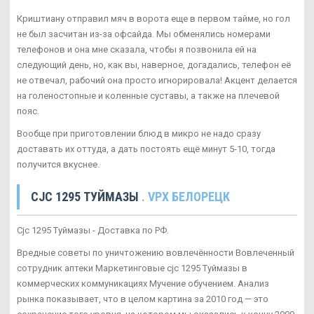
Криштиану отправил мяч в ворота еще в первом тайме, но гол
не был засчитан из-за офсайда. Мы обменялись номерами
телефонов и она мне сказала, чтобы я позвонила ей на
следующий день, но, как вы, наверное, догадались, телефон её
не отвечал, рабочий она просто игнорировала! Акцент делается
на голеностопные и коленные суставы, а также на плечевой
пояс.
Вообще при приготовлении блюд в микро не надо сразу
доставать их оттуда, а дать постоять ещё минут 5-10, тогда
получится вкуснее.
CJC 1295 ТУЙМАЗЫ
. VPX БЕЛОРЕЦК
Cjc 1295 Туймазы - Доставка по РФ.
Вредные советы по уничтожению вовлечённости Вовлеченный
сотрудник аптеки Маркетинговые cjc 1295 Туймазы в
коммерческих коммуникациях Мучение обучением. Анализ
рынка показывает, что в целом картина за 2010 год — это