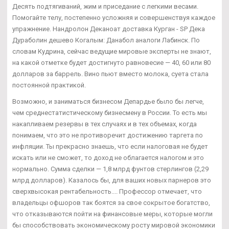
Десять подтягиваний, жим и приседание с легкими весами.
Помогайте телу, постепенно усложняя и совершенствуя каждое
упражнение. Нандролон Деканоат доставка Курган - SP Дека
Дураболин дешево Когалым: Данабол аналоги Лабинск. По
словам Кудрина, сейчас ведущие мировые эксперты не знают,
на какой отметке будет достигнуто равновесие — 40, 60 или 80
долларов за баррель. Вино пьют вместо молока, суета стала
постоянной практикой.
Возможно, и заниматься бизнесом Депардье было бы легче,
чем среднестатистическому бизнесмену в России. То есть мы
накапливаем резервы в тех случаях и в тех объемах, когда
понимаем, что это не противоречит достижению таргета по
инфляции. Ты прекрасно знаешь, что если налоговая не будет
искать или не сможет, то доход не облагается налогом и это
нормально. Сумма сделки — 1,8 млрд фунтов стерлингов (2,29
млрд долларов). Казалось бы, для ваших новых парнеров это
сверхвысокая рентабельность.... Профессор отмечает, что
владельцы офшоров так боятся за свое сокрытое богатство,
что отказываются пойти на финансовые меры, которые могли
бы способствовать экономическому росту мировой экономики