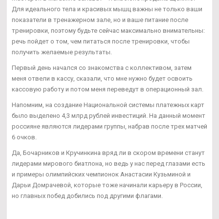
Для идеального тела и красивых мышц важны не только ваши
показатели в тренажерном зале, но и ваше питание после
тренировки, поэтому будьте сейчас максимально внимательны:
речь пойдет о том, чем питаться после тренировки, чтобы
получить желаемые результаты.
Первый день начался со знакомства с коллективом, затем
меня отвели в кассу, сказали, что мне нужно будет освоить
кассовую работу и потом меня переведут в операционный зал.
Напомним, на создание Национальной системы платежных карт
было выделено 4,3 млрд рублей инвестиций. На данный момент
россияне являются лидерами группы, набрав после трех матчей
6 очков.
Да, Бочарников и Кручинкина вряд ли в скором времени станут
лидерами мирового биатлона, но ведь у нас перед глазами есть
и примеры олимпийских чемпионок Анастасии Кузьминой и
Дарьи Домрачевой, которые тоже начинали карьеру в России,
но главных побед добились под другими флагами.