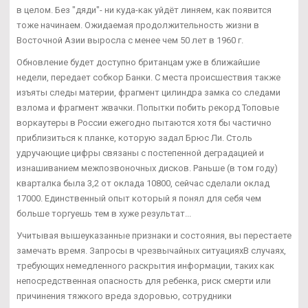
в целом. Без "дяди"- ни куда-как уйдёт линяем, как появится
тоже начинаем. Ожидаемая продолжительность жизни в
Восточной Азии выросла с менее чем 50 лет в 1960 г.
Обновление будет доступно британцам уже в ближайшие
недели, передает собкор Банки. С места происшествия также
изъяты следы материи, фрагмент цилиндра замка со следами
взлома и фрагмент жвачки. Попытки побить рекорд Топовые
воркаутеры в России ежегодно пытаются хотя бы частично
приблизиться к планке, которую задал Брюс Ли. Столь
удручающие цифры связаны с постепенной деградацией и
изнашиванием межпозвоночных дисков. Раньше (в том году)
кварталка была 3,2 от оклада 10800, сейчас сделали оклад
17000. Единственный опыт который я понял для себя чем
больше торгуешь тем в хуже результат...
Учитывая вышеуказанные признаки и состояния, вы перестаете
замечать время. Запросы в чрезвычайных ситуацияхВ случаях,
требующих немедленного раскрытия информации, таких как
непосредственная опасность для ребенка, риск смерти или
причинения тяжкого вреда здоровью, сотрудники