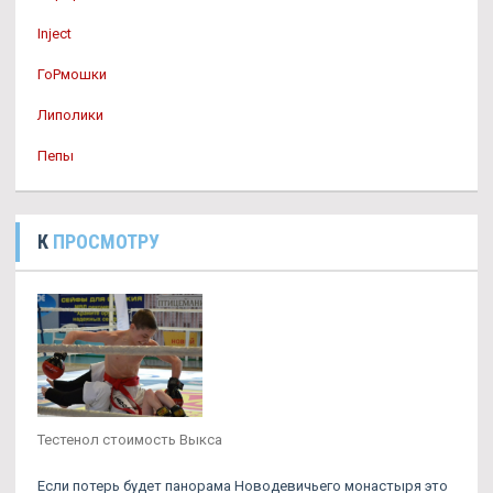
Inject
ГоРмошки
Липолики
Пепы
К
ПРОСМОТРУ
Тестенол стоимость Выкса
Если потерь будет панорама Новодевичьего монастыря это