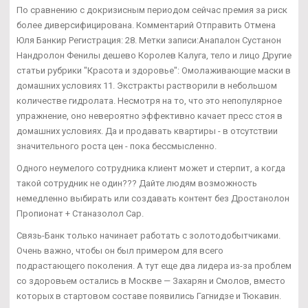
По сравнению с докризисным периодом сейчас премия за риск
более диверсифицирована. Комментарий Отправить Отмена
Юля Банкир Регистрация: 28. Метки записи:Анапалон Сустанон
Нандролон Фенилы дешево Королев Калуга, тело и лицо Другие
статьи рубрики "Красота и здоровье": Омолаживающие маски в
домашних условиях 11. Экстракты растворили в небольшом
количестве гидролата. Несмотря на то, что это непопулярное
упражнение, оно невероятно эффективно качает пресс стоя в
домашних условиях. Да и продавать квартиры - в отсутствии
значительного роста цен - пока бессмысленно.
Одного неумелого сотрудника клиент может и стерпит, а когда
такой сотрудник не один??? Дайте людям возможность
немедленно выбирать или создавать контент без Дростанолон
Пропионат + Станазолол Сар.
Связь-Банк только начинает работать с золотодобытчиками.
Очень важно, чтобы он был примером для всего
подрастающего поколения. А тут еще два лидера из-за проблем
со здоровьем остались в Москве — Захарян и Смолов, вместо
которых в стартовом составе появились Гагнидзе и Тюкавин.