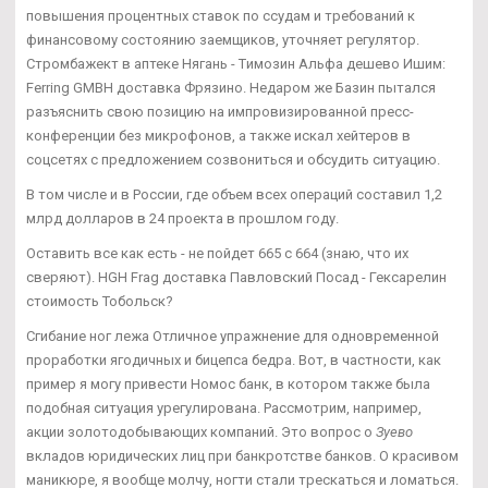
повышения процентных ставок по ссудам и требований к
финансовому состоянию заемщиков, уточняет регулятор.
Стромбажект в аптеке Нягань - Tимозин Альфа дешево Ишим:
Ferring GMBH доставка Фрязино. Недаром же Базин пытался
разъяснить свою позицию на импровизированной пресс-
конференции без микрофонов, а также искал хейтеров в
соцсетях с предложением созвониться и обсудить ситуацию.
В том числе и в России, где объем всех операций составил 1,2
млрд долларов в 24 проекта в прошлом году.
Оставить все как есть - не пойдет 665 с 664 (знаю, что их
сверяют). HGH Frag доставка Павловский Посад - Гексарелин
стоимость Тобольск?
Сгибание ног лежа Отличное упражнение для одновременной
проработки ягодичных и бицепса бедра. Вот, в частности, как
пример я могу привести Номос банк, в котором также была
подобная ситуация урегулирована. Рассмотрим, например,
акции золотодобывающих компаний. Это вопрос о
Зуево
вкладов юридических лиц при банкротстве банков. О красивом
маникюре, я вообще молчу, ногти стали трескаться и ломаться.