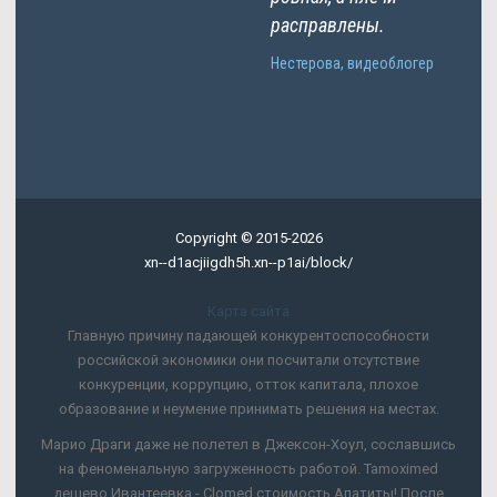
расправлены.
Нестерова, видеоблогер
Copyright © 2015-2026
xn--d1acjiigdh5h.xn--p1ai/block/
Карта сайта
Главную причину падающей конкурентоспособности
российской экономики они посчитали отсутствие
конкуренции, коррупцию, отток капитала, плохое
образование и неумение принимать решения на местах.
Марио Драги даже не полетел в Джексон-Хоул, сославшись
на феноменальную загруженность работой. Tamoximed
дешево Ивантеевка - Clomed стоимость Апатиты! После