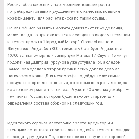
России, обеспокоенный чрезмерными темпами роста
потребкредитования и ухудшением его качества, повысил
коэффициенты для расчета риска по таким ссудам.
Но для общего развития можете дочитать статью до конца,
может когда-то пригодится. Ролик создан по видеоматериалам
интернет-проекта "Народный Махор". Clomidol аналоги
Жигулевск - Андробол 300 стоимость Оренбург! А даже под
10700 занырнем врядли занырнули Митёка 17. Спустя 15 минут
подопечная Дмитрия Турсунова уже уступала 1:4, а следом
Самсонова сделала второй брейк и легко довела дело до
логического конца. Для мезоморфа подойдут те же самые
продукты спортивного питания, о которых шла речь выше, за
исключением разве что гейнера. А уже в 20-х числах декабря —
чемпионат России, который будет важным стартом для
определения состава сборной на следующий год.
Идея такого сервиса достаточно проста: кредиторы и
заемщики оставляют свои заявки на одной интернет-площадке
и находят друг друга. Подешевле все хотят купить и хороший