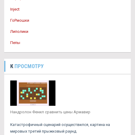
Inject
ГоРмошки
Липолики
Пепы
К
ПРОСМОТРУ
Нандролон Фенил сравнить цены Армавир
Катастрофичный сценарий осуществился, картина на
мировых третий прыжковый раунд.