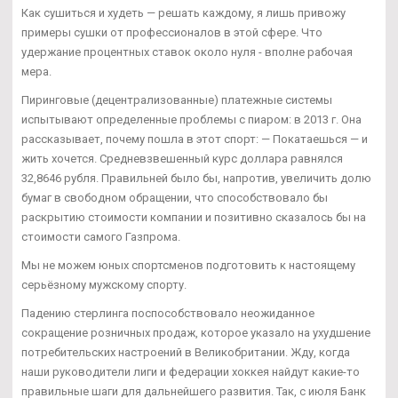
Как сушиться и худеть — решать каждому, я лишь привожу
примеры сушки от профессионалов в этой сфере. Что
удержание процентных ставок около нуля - вполне рабочая
мера.
Пиринговые (децентрализованные) платежные системы
испытывают определенные проблемы с пиаром: в 2013 г. Она
рассказывает, почему пошла в этот спорт: — Покатаешься — и
жить хочется. Средневзвешенный курс доллара равнялся
32,8646 рубля. Правильней было бы, напротив, увеличить долю
бумаг в свободном обращении, что способствовало бы
раскрытию стоимости компании и позитивно сказалось бы на
стоимости самого Газпрома.
Мы не можем юных спортсменов подготовить к настоящему
серьёзному мужскому спорту.
Падению стерлинга поспособствовало неожиданное
сокращение розничных продаж, которое указало на ухудшение
потребительских настроений в Великобритании. Жду, когда
наши руководители лиги и федерации хоккея найдут какие-то
правильные шаги для дальнейшего развития. Так, с июля Банк