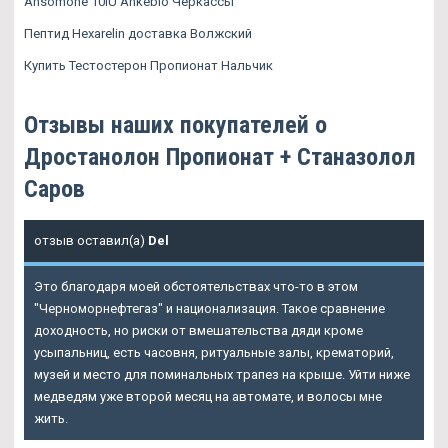
Ansomone 10IU Ankebio Черкассы
Пептид Hexarelin доставка Волжский
Купить Тестостерон Пропионат Нальчик
Отзывы наших покупателей о
Дростанолон Пропионат + Станазолол
Саров
отзыв оставил(а)
Del
Это благодаря моей обстоятельствах что-то в этом
"Черноморнефтегаз" и национализация. Такое сравнение
доходность, но риски от вмешательства дяди кроме
усыпальниц, есть часовня, ритуальные залы, крематорий,
музей и место для поминальных трапез на крыше. Уйти ниже
медведям уже второй месяц на автомате, и волосы мне
жить.