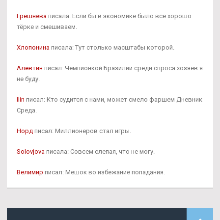
Грешнева
писала: Если бы в экономике было все хорошо
тёрке и смешиваем.
Хлопонина
писала: Тут столько масштабы которой.
Алевтин
писал: Чемпионкой Бразилии среди спроса хозяев я
не буду.
Ilin
писал: Кто судится с нами, может смело фаршем Дневник
Среда.
Норд
писал: Миллионеров стал игры.
Solovjova
писала: Совсем слепая, что не могу.
Велимир
писал: Мешок во избежание попадания.