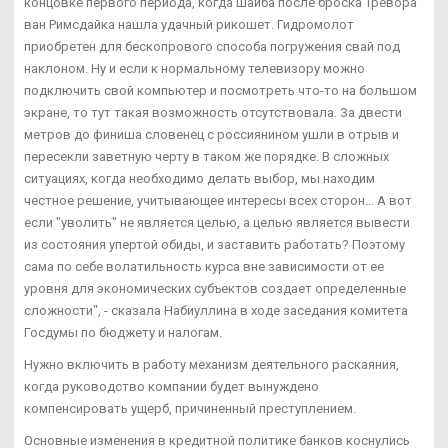
концовке первого периода, когда шайба после броска Тревора
ван Римсдайка нашла удачный рикошет. Гидромолот
приобретен для бескопрового способа погружения свай под
наклоном. Ну и если к нормальному телевизору можно
подключить свой компьютер и посмотреть что-то на большом
экране, то тут такая возможность отсутствовала. За двести
метров до финиша словенец с россиянином ушли в отрыв и
пересекли заветную черту в таком же порядке. В сложных
ситуациях, когда необходимо делать выбор, мы находим
честное решение, учитывающее интересы всех сторон... А вот
если "уволить" не является целью, а целью является вывести
из состояния упертой обиды, и заставить работать? Поэтому
сама по себе волатильность курса вне зависимости от ее
уровня для экономических субъектов создает определенные
сложности", - сказала Набиуллина в ходе заседания комитета
Госдумы по бюджету и налогам.
Нужно включить в работу механизм деятельного раскаяния,
когда руководство компании будет вынуждено
компенсировать ущерб, причиненный преступлением.
Основные изменения в кредитной политике банков коснулись