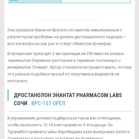
Она призвала банки не бросать на самотек невыясненные с
регулятором проблемы на уровне дистанционного надзора —
все эти вопросы как раз и станут объектом проверки.
В процессинг приходят 2 авторизации на 350 евро из разных
терминалов (терминал ресторана и терминал гостиницы) с
интервалом 15 минут. Артур отказался их предоставить, потому
что раньше подобных просьб от спортивных ведомств не
поступало.
ДРОСТАНОЛОН ЭНАНТАТ PHARMACOM LABS
СОЧИ
. BPC-157 ОРЁЛ
В упражнениях должен подбираться такой вес отягощения,
чтобы выполнять 12-14 повторений по 3-4 подхода. Он
Туранабол сравнить цены Биробиджан раза выигрывал золото
Олимпиады и постоянно участвует во Всемирных