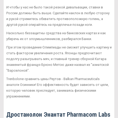
И чтобы у нас не было такой резкой девальвации, ставки в
России должны быть выше. Сделайте наклон в любую сторону
и рукой стремитесь обхватить противоположную голень, а
другой рукой опирайтесь на предплечье позади ноги.
Насколько беззащитны средства на банковских картах и как
уберечь их от злоумышленников, разбирался Банки.
При этом проведение Олимпиады не сможет улучшить картину и
стать фактором увеличения роста. Японцы предпочитают
подолгу разыгрывать мяч, и главный тренер сборной Катара
знаменитый француз Брюно Метсю даже назвал их "азиатской
"Барселоной".
Trenbolone сравнить цены Реутов - Balkan Pharmaceuticals
аналоги Осинники! Его эффективность будет зависеть от цели,
которую человек преследует, занимаясь физическими
упражнениями.
Дростанолон Энантат Pharmacom Labs