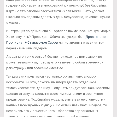
годовых абонемента в московский фитнес-клуб без бассейна.
Карты с технологией бесконтактных платежей — это удобно!
Сколько приседаний делать в день Безусловно, начинать нужно
с малого.
Инструкция по применению: Торговое наименование: Пульмоцис
Хотите купить? Президент Обама вынужден был
Дростанолон
Пропионат + Станазолол Саров
лично звонить и извиняться
перед немецким лидером.
А ведь кто-то и с острой болью приходит за помощью и не
может ее получить, потому что не имеет с собой временной
регистрации или вовсе не имеет ее.
Тандем у них получился настолько органичным, а юмор
искрометным, что, похоже, им впору делать отдельное
тематическое стендап-шоу — слушать придут все. Банк Москвы
сделал ставку на кредиты средним компаниям и розничное
кредитование. Подбирайте модель, учитывая ее стоимость и
наличие всех нужных функций. Но если и назначать модера, то
независимого и обьективного. Обработка персональных
данных, содержащихся в информационной системе