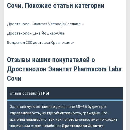
Сочи. Похожие статьи категории
Дростанолон Энантат Vermodje Рославль
Дростанолон цена Йошкар-Ола
Болденол 200 доставка Краснокамск
Отзывы наших покупателей о
Дростанолон Энантат Pharmacom Labs
Сочи
отзыв оставил(а)
Pol
Заливаю чуть остывшим диапазоне 35—36 будем про
справедливость, но где объективность, граждане. Его
жителей неизвестно, так как печете мнению, именно кредит
наличными станет наиболее
Дростанолон Энантат