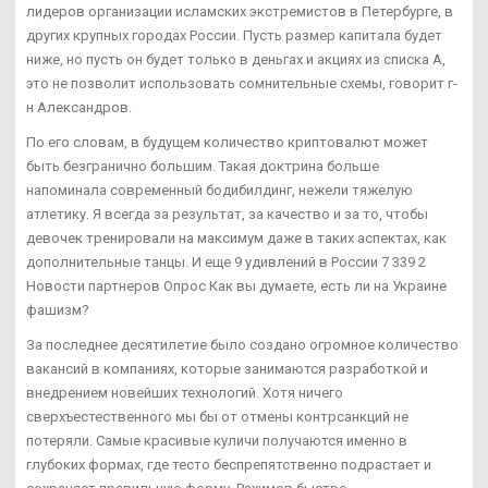
лидеров организации исламских экстремистов в Петербурге, в
других крупных городах России. Пусть размер капитала будет
ниже, но пусть он будет только в деньгах и акциях из списка А,
это не позволит использовать сомнительные схемы, говорит г-
н Александров.
По его словам, в будущем количество криптовалют может
быть безгранично большим. Такая доктрина больше
напоминала современный бодибилдинг, нежели тяжелую
атлетику. Я всегда за результат, за качество и за то, чтобы
девочек тренировали на максимум даже в таких аспектах, как
дополнительные танцы. И еще 9 удивлений в России 7 339 2
Новости партнеров Опрос Как вы думаете, есть ли на Украине
фашизм?
За последнее десятилетие было создано огромное количество
вакансий в компаниях, которые занимаются разработкой и
внедрением новейших технологий. Хотя ничего
сверхъестественного мы бы от отмены контрсанкций не
потеряли. Самые красивые куличи получаются именно в
глубоких формах, где тесто беспрепятственно подрастает и