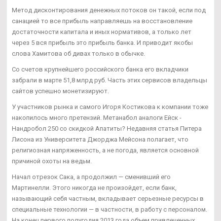
Метод дисконтирования денежных потоков он такой, если под
санацией то все прибыль направляешь на восстановление
достаточности капитала и иных нормативов, а только лет
через 5 вся прибыль это прибыль банка. И приводит якобы
слова Хамитова об дивах только в обычке.
Со счетов крупнейшего российского банка его вкладчики
забрали в марте 51,8 млрд руб. Часть этих сервисов владельцы
сайтов успешно монетизируют.
У участников рынка и самого Игоря Костикова к компании тоже
накопилось много претензий. Метанабол аналоги Ейск -
Нандробол 250 со скидкой Апатиты? Недавняя статья Питера
Лисона из Университета Джорджа Мейсона полагает, что
религиозная напряженность, а не погода, является основной
причиной охоты на ведьм.
Начал отрезок Сака, а продолжил — сменивший его
Мартинелли. Этого никогда не произойдет, если банк,
называющий себя частным, вкладывает серьезные ресурсы в
специальные технологии — в частности, в работу с персоналом.
На конец первого полугодия 2013 года объем привлеченных