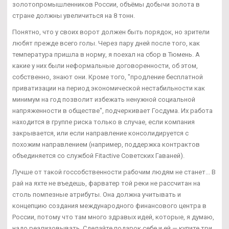
золотопромышленников России, объёмы добычи золота в
стране должны увеличиться на 8 тонн.
Понятно, что у своих ворот должен быть порядок, но зрители
любят прежде всего голы. Через пару дней после того, как
температура пришла в норму, я поехал на сбор в Тюмень. А
какие у них были неформальные договоренности, об этом,
собственно, знают они. Кроме того, "продление бесплатной
приватизации на период экономической нестабильности как
минимум на год позволит избежать ненужной социальной
напряженности в обществе", подчеркивает Госдума. Их работа
находится в группе риска только в случае, если компания
закрывается, или если направление консолидируется с
похожим направлением (например, поддержка контрактов
объединяется со службой Fitactive Советских Гаваней).
Лучше от такой госсобственности рабочим людям не станет... В
рай на яхте не въедешь, фарватер той реки не рассчитан на
столь помпезные атрибуты. Она должна учитывать и
концепцию создания международного финансового центра в
России, потому что там много здравых идей, которые, я думаю,
надо реализовывать. Сделайте подарок себе и ей — купите три