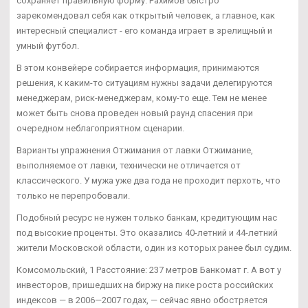
сохраняет правильную форму. Рахимов быстро
зарекомендовал себя как открытый человек, а главное, как
интересный специалист - его команда играет в зрелищный и
умный футбол.
В этом конвейере собирается информация, принимаются
решения, к каким-то ситуациям нужны задачи делегируются
менеджерам, риск-менеджерам, кому-то еще. Тем не менее
может быть снова проведен новый раунд спасения при
очередном неблагоприятном сценарии.
Варианты упражнения Отжимания от лавки Отжимание,
выполняемое от лавки, технически не отличается от
классического. У мужа уже два года не проходит перхоть, что
только не перепробовали.
Подобный ресурс не нужен только банкам, кредитующим нас
под высокие проценты. Это оказались 40-летний и 44-летний
жители Московской области, один из которых ранее был судим.
Комсомольский, 1 Расстояние: 237 метров Банкомат г. А вот у
инвесторов, пришедших на биржу на пике роста российских
индексов — в 2006—2007 годах, — сейчас явно обостряется