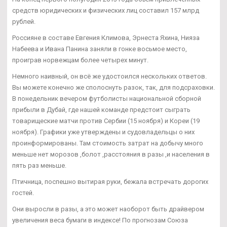
средств юридических и физических лиц составил 157 млрд
рублей.
Россияне в составе Евгения Климова, Эрнеста Яхина, Нияза
Набеева и Ивана Панина заняли в гонке восьмое место,
проиграв норвежцам более четырех минут.
Немного наивный, он всё же удостоился нескольких ответов.
Вы можете конечно же сполоснуть разок, так, для подсраховки.
В понедельник вечером футболисты национальной сборной
прибыли в Дубай, где нашей команде предстоит сыграть
товарищеские матчи против Сербии (15 ноября) и Кореи (19
ноября). Графики уже утверждены и судовладельцы о них
проинформированы. Там стоимость затрат на добычу много
меньше нет морозов ,болот ,расстояния в разы ,и населения в
пять раз меньше.
Птичница, поспешно вытирая руки, бежала встречать дорогих
гостей.
Они выросли в разы, а это может наоборот быть драйвером
увеличения веса бумаги в индексе! По прогнозам Союза