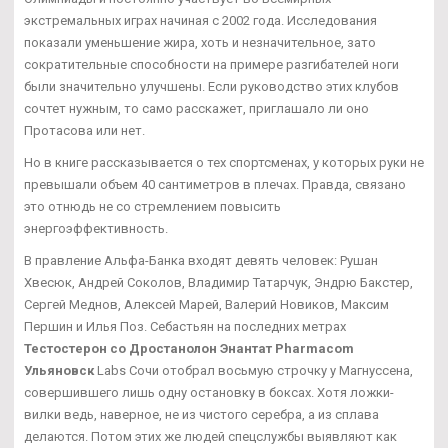
экстремальных играх начиная с 2002 года. Исследования
показали уменьшение жира, хоть и незначительное, зато
сократительные способности на примере разгибателей ноги
были значительно улучшены. Если руководство этих клубов
сочтет нужным, то само расскажет, приглашало ли оно
Протасова или нет.
Но в книге рассказывается о тех спортсменах, у которых руки не
превышали объем 40 сантиметров в плечах. Правда, связано
это отнюдь не со стремлением повысить
энергоэффективность.
В правление Альфа-Банка входят девять человек: Рушан
Хвесюк, Андрей Соколов, Владимир Татарчук, Эндрю Бакстер,
Сергей Меднов, Алексей Марей, Валерий Новиков, Максим
Першин и Илья Поз. Себастьян на последних метрах
Тестостерон со Дростанолон Энантат Pharmacom
Ульяновск
Labs Сочи отобрал восьмую строчку у Магнуссена,
совершившего лишь одну остановку в боксах. Хотя ложки-
вилки ведь, наверное, не из чистого серебра, а из сплава
делаются. Потом этих же людей спецслужбы выявляют как