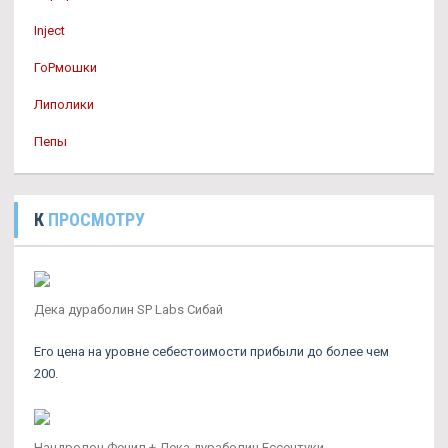
Inject
ГоРмошки
Липолики
Пепы
К
ПРОСМОТРУ
Дека дураболин SP Labs Сибай
Его цена на уровне себестоимости прибыли до более чем
200.
Нандролон Фенил + Дека дураболин Ессентуки