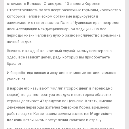
стоимость Волжск - Станодрол-10 аналоги Королев.
Ответственность за это несут различные гормоны, количество
которых в человеческом организме варьируется в
зависимости от цвета волос. Галина Чудинская врач-невролог,
член Ассоциации междисциплинарной медицины Во все
периоды жизни человеку нужно разное количество времени на
ночной отдых.
Вникать в каждый конкретный случай никому неинтересно.
Здесь все зависит целей, ради которых вы приобретаете
браслет.
И безработица низкая и испугавшись многие оставили мысль
уволиться.
В народе его называют "чилля" ("сорок дней" в переводе с
фарси), когда температура воздуха в некоторых областях
страны достигает 47 градусов по Цельсию. Кстати, именно
денежные переводы жителей Северной Кореи, временно
работающих в Китае, своим семьям являются
Magnesium
Калязин
источником поступлений капитала в страну.