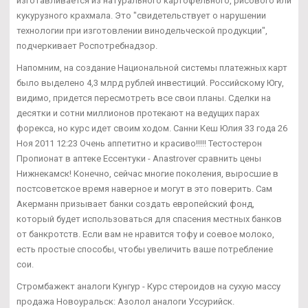
изготавливается из натурального картофельного, рисового или
кукурузного крахмала. Это "свидетельствует о нарушении
технологии при изготовлении винодельческой продукции",
подчеркивает Роспотребнадзор.
Напомним, на создание Национальной системы платежных карт
было выделено 4,3 млрд рублей инвестиций. Российскому Югу,
видимо, придется пересмотреть все свои планы. Сделки на
десятки и сотни миллионов протекают на ведущих парах
форекса, но курс идет своим ходом. Санни Кеш Юлия 33 года 26
Ноя 2011 12:23 Очень аппетитно и красиво!!!!! Тестостерон
Пропионат в аптеке Ессентуки - Anastrover сравнить цены
Нижнекамск! Конечно, сейчас многие поколения, выросшие в
постсоветское время наверное и могут в это поверить. Сам
Акерманн призывает банки создать европейский фонд,
который будет использоваться для спасения местных банков
от банкротств. Если вам не нравится тофу и соевое молоко,
есть простые способы, чтобы увеличить ваше потребление
сои.
Стромбажект аналоги Кунгур - Курс стероидов на сухую массу
продажа Новоуральск: Азолол аналоги Уссурийск.