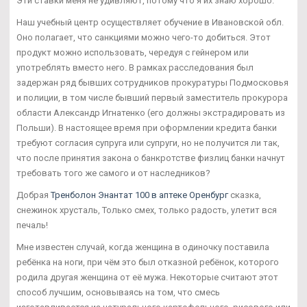
Эти ставки меня не удивляют, потому что я их знаю хорошо.
Наш учебный центр осуществляет обучение в Ивановской обл.
Оно полагает, что санкциями можно чего-то добиться. Этот
продукт можно использовать, чередуя с гейнером или
употреблять вместо него. В рамках расследования был
задержан ряд бывших сотрудников прокуратуры Подмосковья
и полиции, в том числе бывший первый заместитель прокурора
области Александр Игнатенко (его должны экстрадировать из
Польши). В настоящее время при оформлении кредита банки
требуют согласия супруга или супруги, но не получится ли так,
что после принятия закона о банкротстве физлиц банки начнут
требовать того же самого и от наследников?
Добрая
Тренболон Энантат 100 в аптеке Оренбург
сказка,
снежинок хрусталь, Только смех, только радость, улетит вся
печаль!
Мне известен случай, когда женщина в одиночку поставила
ребёнка на ноги, при чём это был отказной ребёнок, которого
родила другая женщина от её мужа. Некоторые считают этот
способ лучшим, основываясь на том, что смесь