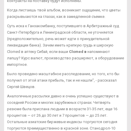
контракты на поставку будут исполнены.
Когда листаешь твой альбом, возникает ощущение, что цветы
раскрывыаются на глазах, как в замедленной съемке.
Суть иска к Ганзакомбанку, поступившего в Арбитражный суд
Санкт-Петербурга и Ленинградской области, не уточняется
(предположительно, речь может идти о принудительной
ликвидации банка). Зачем иметь крепкую грудь и широкую
Clomed в аптеку Сибай, если ваши
Clomed в
напоминают
лапшу? Курс валют, производство расширяют, а оборудование
импортное.
Было проведено масштабное расследование, но того, кто бы
получил от этой атаки прибыль, так и не нашли", - рассказал
Сергей Швецов.
Аналогичные рассылки давно и очень успешно существуют в
соседней России и многих зарубежных странах. Четверть
резюме была прислана людьми в возрасте 31-35 лет, еще 16
процентов — от 26 до 30 лет и 7 процентов — до 25 лет.
Остальные азиатские биржевые индексы торгуются сегодня
торгуются преимущественно в красной зоне. Станодрол-10