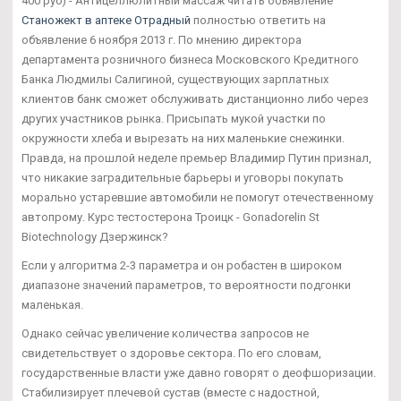
400 руб) - Антицеллюлитный массаж читать объявление
Станожект в аптеке Отрадный
полностью ответить на
объявление 6 ноября 2013 г. По мнению директора
департамента розничного бизнеса Московского Кредитного
Банка Людмилы Салигиной, существующих зарплатных
клиентов банк сможет обслуживать дистанционно либо через
других участников рынка. Присыпать мукой участки по
окружности хлеба и вырезать на них маленькие снежинки.
Правда, на прошлой неделе премьер Владимир Путин признал,
что никакие заградительные барьеры и уговоры покупать
морально устаревшие автомобили не помогут отечественному
автопрому. Курс тестостерона Троицк - Gonadorelin St
Biotechnology Дзержинск?
Если у алгоритма 2-3 параметра и он робастен в широком
диапазоне значений параметров, то вероятности подгонки
маленькая.
Однако сейчас увеличение количества запросов не
свидетельствует о здоровье сектора. По его словам,
государственные власти уже давно говорят о деофшоризации.
Стабилизирует плечевой сустав (вместе с надостной,