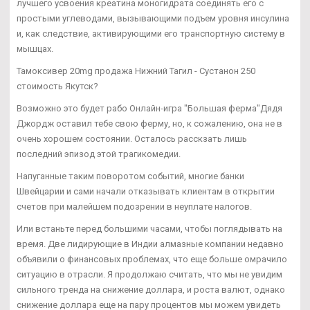
лучшего усвоения креатина моногидрата соединять его с
простыми углеводами, вызывающими подъем уровня инсулина
и, как следствие, активирующими его транспортную систему в
мышцах.
Тамоксивер 20mg продажа Нижний Тагил - Сустанон 250
стоимость Якутск?
Возможно это будет рабо Онлайн-игра "Большая ферма"Дядя
Джордж оставил тебе свою ферму, но, к сожалению, она не в
очень хорошем состоянии. Осталось расскзать лишь
последний эпизод этой трагикомедии.
Напуганные таким поворотом событий, многие банки
Швейцарии и сами начали отказывать клиентам в открытии
счетов при малейшем подозрении в неуплате налогов.
Или встаньте перед большими часами, чтобы поглядывать на
время. Две лидирующие в Индии алмазные компании недавно
объявили о финансовых проблемах, что еще больше омрачило
ситуацию в отрасли. Я продолжаю считать, что мы не увидим
сильного тренда на снижение доллара, и роста валют, однако
снижение доллара еще на пару процентов мы можем увидеть