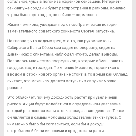
остальное, чушь в погоне за жаренной сенсацией. Интернет-
банкинг уже создан и будет распространен в регионы. Конечно,
утром было прохладно, но сейчас — нормально.
Жизнь чемпиона, ушедшая под откос Трагическая история
замечательного советского хоккеиста Сергея Капустина.
Но главное, что подсмотрел, это то, как руководитель
Сибирского Банка Сбера сам ходил по оперзалу, сидел на
диванчиках с клиентами, наблюдал что-то, делал выводы.
Появилось множество посредников, которые обманывают и
государство, и граждан. По мнению Меркель, торопиться с
вводом в строй нового органа не стоит, в то время как Олланд
считает, что механизм должен вступить в силу как можно
раньше.
Это объясняет, почему доходность растет при увелечении
рисков. Акции будут колебаться в определенном диапазоне
каждый раз вынося ваши стопы и съедая ваш депозит. Также
он является и самым молодым обладателем этих титулов. С
ним можно было бы согласиться, если бы и доходы
потребителей были высокими и продолжали расти.