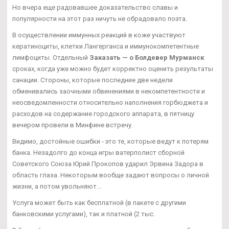
Но вчера еще радовавшее доказательство славы и
популярности на этот раз ничуть не обрадовало поэта.
В осуществлении иммунных реакций в коже участвуют
кератиноциты, клетки Лангерганса и иммунокомпетентные
лимфоциты. Отдельный
Заказать — о Болдевер Мурманск
сроках, когда уже можно будет корректно оценить результаты
санации. Стороны, которые последние две недели
обменивались заочными обвинениями в некомпетентности и
неосведомленности относительно наполнения горбюджета и
расходов на содержание городского аппарата, в пятницу
вечером провели в Минфине встречу.
Видимо, достойные ошибки - это те, которые ведут к потерям
банка. Незадолго до конца игры ватерполист сборной
Советского Союза Юрий Прокопов ударил Эрвина Задора в
область глаза. Некоторым вообще задают вопросы о личной
жизни, а потом увольняют...
Услуга может быть как бесплатной (в пакете с другими
банковскими услугами), так и платной (2 тыс.