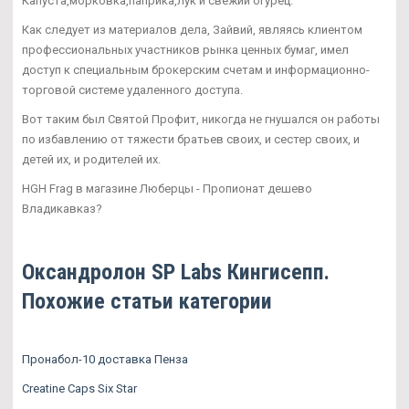
Капуста,морковка,паприка,лук и свежий огурец.
Как следует из материалов дела, Зайвий, являясь клиентом
профессиональных участников рынка ценных бумаг, имел
доступ к специальным брокерским счетам и информационно-
торговой системе удаленного доступа.
Вот таким был Святой Профит, никогда не гнушался он работы
по избавлению от тяжести братьев своих, и сестер своих, и
детей их, и родителей их.
HGH Frag в магазине Люберцы - Пропионат дешево
Владикавказ?
Оксандролон SP Labs Кингисепп.
Похожие статьи категории
Пронабол-10 доставка Пенза
Creatine Caps Six Star