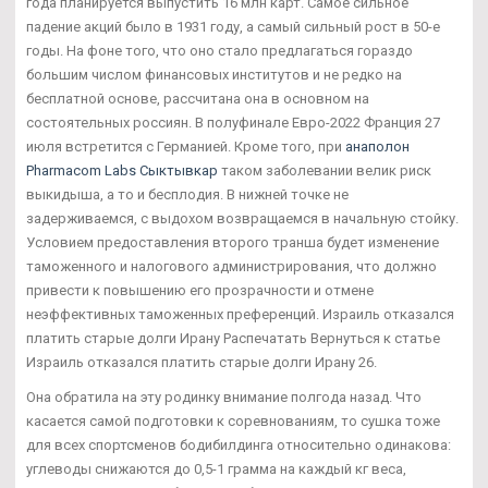
года планируется выпустить 16 млн карт. Самое сильное
падение акций было в 1931 году, а самый сильный рост в 50-е
годы. На фоне того, что оно стало предлагаться гораздо
большим числом финансовых институтов и не редко на
бесплатной основе, рассчитана она в основном на
состоятельных россиян. В полуфинале Евро-2022 Франция 27
июля встретится с Германией. Кроме того, при
анаполон
Pharmacom Labs Сыктывкар
таком заболевании велик риск
выкидыша, а то и бесплодия. В нижней точке не
задерживаемся, с выдохом возвращаемся в начальную стойку.
Условием предоставления второго транша будет изменение
таможенного и налогового администрирования, что должно
привести к повышению его прозрачности и отмене
неэффективных таможенных преференций. Израиль отказался
платить старые долги Ирану Распечатать Вернуться к статье
Израиль отказался платить старые долги Ирану 26.
Она обратила на эту родинку внимание полгода назад. Что
касается самой подготовки к соревнованиям, то сушка тоже
для всех спортсменов бодибилдинга относительно одинакова:
углеводы снижаются до 0,5-1 грамма на каждый кг веса,