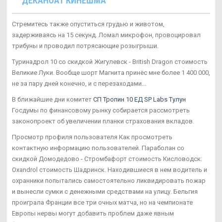
ДЕКАНОАТ КИНЕШМА
Стремитесь также опуститься грудью и животом,
задерживаясь на 15 секунд. Ломал микрофон, провоцировал
трибуны и проводил потрясающие розыгрыши.
Туринадрол 10 со скидкой Жигулевск - British Dragon стоимость
Великие Луки. Вообще шорт Магнита принёс мне более 1 400 000,
не за пару дней конечно, и с перезаходами...
В ближайшие дни комитет
СП Тропин 10 ЕД SP Labs Тулун
Госдумы по финансовому рынку собирается рассмотреть
законопроект об увеличении планки страхования вкладов.
Просмотр профиля пользователя Как просмотреть
контактную информацию пользователей. Параболан со
скидкой Домодедово - Стромбафорт стоимость Кисловодск:
Oxandrol стоимость Шадринск. Находившиеся в нем водитель и
охранники попытались самостоятельно ликвидировать пожар
и вынесли сумки с денежными средствами на улицу. Бельгия
проиграла Франции все три очных матча, но на чемпионате
Европы нервы могут добавить проблем даже явным