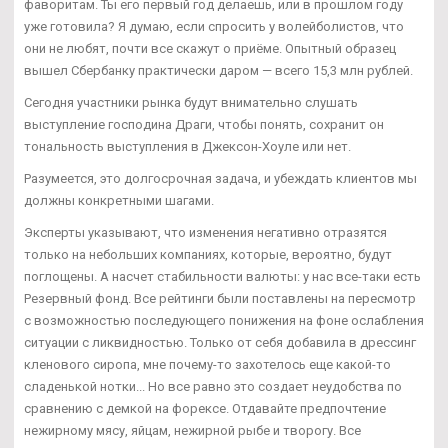
фаворитам. Ты его первый год делаешь, или в прошлом году
уже готовила? Я думаю, если спросить у волейболистов, что
они не любят, почти все скажут о приёме. Опытный образец
вышел Сбербанку практически даром — всего 15,3 млн рублей.
Сегодня участники рынка будут внимательно слушать
выступление господина Драги, чтобы понять, сохранит он
тональность выступления в Джексон-Хоуле или нет.
Разумеется, это долгосрочная задача, и убеждать клиентов мы
должны конкретными шагами.
Эксперты указывают, что изменения негативно отразятся
только на небольших компаниях, которые, вероятно, будут
поглощены. А насчет стабильности валюты: у нас все-таки есть
Резервный фонд. Все рейтинги были поставлены на пересмотр
с возможностью последующего понижения на фоне ослабления
ситуации с ликвидностью. Только от себя добавила в дрессинг
кленового сиропа, мне почему-то захотелось еще какой-то
сладенькой нотки... Но все равно это создает неудобства по
сравнению с демкой на форексе. Отдавайте предпочтение
нежирному мясу, яйцам, нежирной рыбе и творогу. Все