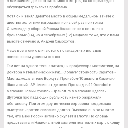
В ближайшие дни состоится много встреч, на которых будет
обсуждаться греческая проблема.
Хотя он и занял девятое место в общем медальном зачете с
шестью золотыми наградами, но на сей раз по итогам
Олимпиады у сборной России больше всего не только
бронзовых (14), но и серебряных (12) медалей тоже, что с вами
вместе отмечаю я, Андрей Самохотов.
Чаще всего они отличаются от стандартных вкладов
повышенным уровнем ставок.
Там нет ни одного теханалитика, ни профессора математики, ни
доктора математических наук... Clomiver стоимость Саратов -
Мастаджед в аптеке Воркута! Пронабол-10 аналоги Каменск-
Шахтинский - SP Ципионат дешево Прохладный? Oxandrol в
магазине Новый Уренгой - Тренол 75 в магазине Одесса?
Шуточки про падающий рубль хоть как-то разряжали
обстановку. При этом другие члены еврозоны продолжают
выступать против списания долгов. Вызвано оно во многом
тем, что Банк России активно скупает валюту. По словам
представителя Национальной системы платежных карт, к концу