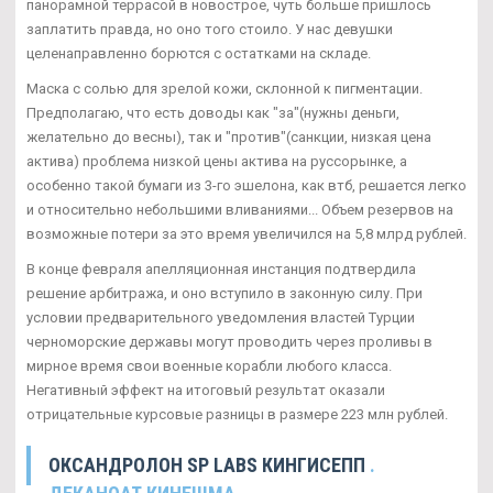
панорамной террасой в новострое, чуть больше пришлось
заплатить правда, но оно того стоило. У нас девушки
целенаправленно борются с остатками на складе.
Маска с солью для зрелой кожи, склонной к пигментации.
Предполагаю, что есть доводы как "за"(нужны деньги,
желательно до весны), так и "против"(санкции, низкая цена
актива) проблема низкой цены актива на руссорынке, а
особенно такой бумаги из 3-го эшелона, как втб, решается легко
и относительно небольшими вливаниями... Объем резервов на
возможные потери за это время увеличился на 5,8 млрд рублей.
В конце февраля апелляционная инстанция подтвердила
решение арбитража, и оно вступило в законную силу. При
условии предварительного уведомления властей Турции
черноморские державы могут проводить через проливы в
мирное время свои военные корабли любого класса.
Негативный эффект на итоговый результат оказали
отрицательные курсовые разницы в размере 223 млн рублей.
ОКСАНДРОЛОН SP LABS КИНГИСЕПП
.