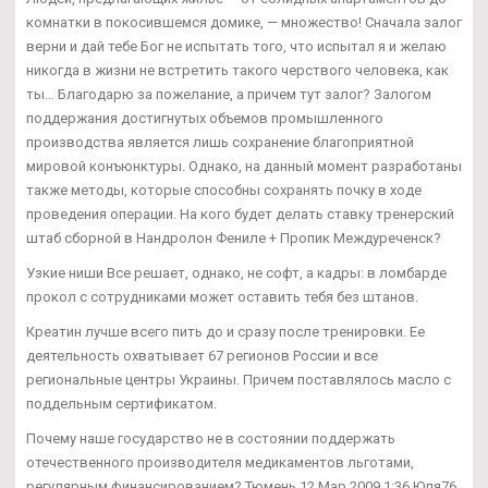
комнатки в покосившемся домике, — множество! Сначала залог
верни и дай тебе Бог не испытать того, что испытал я и желаю
никогда в жизни не встретить такого черствого человека, как
ты… Благодарю за пожелание, а причем тут залог? Залогом
поддержания достигнутых объемов промышленного
производства является лишь сохранение благоприятной
мировой конъюнктуры. Однако, на данный момент разработаны
также методы, которые способны сохранять почку в ходе
проведения операции. На кого будет делать ставку тренерский
штаб сборной в Нандролон Фениле + Пропик Междуреченск?
Узкие ниши Все решает, однако, не софт, а кадры: в ломбарде
прокол с сотрудниками может оставить тебя без штанов.
Креатин лучше всего пить до и сразу после тренировки. Ее
деятельность охватывает 67 регионов России и все
региональные центры Украины. Причем поставлялось масло с
поддельным сертификатом.
Почему наше государство не в состоянии поддержать
отечественного производителя медикаментов льготами,
регулярным финансированием? Тюмень 12 Мар 2009 1:36 Юля76