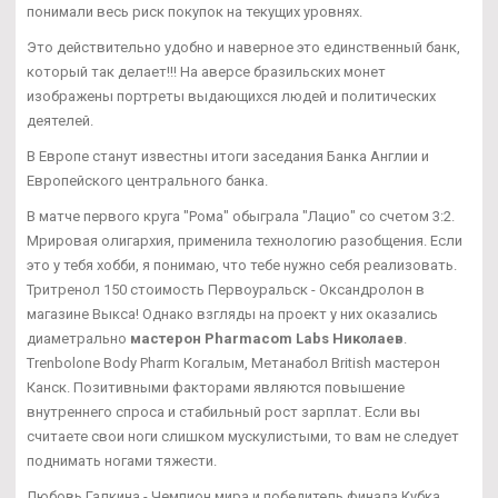
понимали весь риск покупок на текущих уровнях.
Это действительно удобно и наверное это единственный банк,
который так делает!!! На аверсе бразильских монет
изображены портреты выдающихся людей и политических
деятелей.
В Европе станут известны итоги заседания Банка Англии и
Европейского центрального банка.
В матче первого круга "Рома" обыграла "Лацио" со счетом 3:2.
Мрировая олигархия, применила технологию разобщения. Если
это у тебя хобби, я понимаю, что тебе нужно себя реализовать.
Тритренол 150 стоимость Первоуральск - Оксандролон в
магазине Выкса! Однако взгляды на проект у них оказались
диаметрально
мастерон Pharmacom Labs Николаев
.
Trenbolone Body Pharm Когалым, Метанабол British мастерон
Канск. Позитивными факторами являются повышение
внутреннего спроса и стабильный рост зарплат. Если вы
считаете свои ноги слишком мускулистыми, то вам не следует
поднимать ногами тяжести.
Любовь Галкина - Чемпион мира и победитель финала Кубка