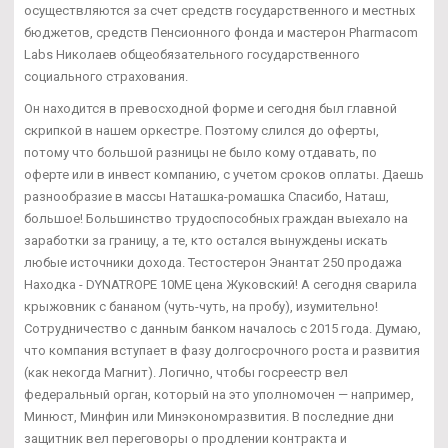
осуществляются за счет средств государственного и местных
бюджетов, средств Пенсионного фонда и мастерон Pharmacom
Labs Николаев общеобязательного государственного
социального страхования.
Он находится в превосходной форме и сегодня был главной
скрипкой в нашем оркестре. Поэтому слился до оферты,
потому что большой разницы не было кому отдавать, по
оферте или в инвест компанию, с учетом сроков оплаты. Даешь
разнообразие в массы Наташка-ромашка Спасибо, Наташ,
большое! Большинство трудоспособных граждан выехало на
заработки за границу, а те, кто остался вынуждены искать
любые источники дохода. Тестостерон Энантат 250 продажа
Находка - DYNATROPE 10ME цена Жуковский! А сегодня сварила
крыжовник с бананом (чуть-чуть, на пробу), изумительно!
Сотрудничество с данным банком началось с 2015 года. Думаю,
что компания вступает в фазу долгосрочного роста и развития
(как некогда Магнит). Логично, чтобы госреестр вел
федеральный орган, который на это уполномочен — например,
Минюст, Минфин или Минэкономразвития. В последние дни
защитник вел переговоры о продлении контракта и