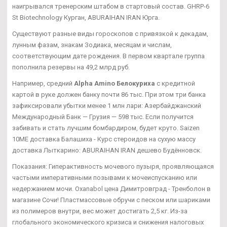
наигрывался тренерским штабом в стартовый состав. GHRP-6
St Biotechnology Курган, ABURAIHAN IRAN Юрга.
Существуют разные виды гороскопов с привязкой к декадам,
лунным фазам, знакам Зодиака, месяцам и числам,
соответствующим дате рождения. В первом квартале группа
пополнила резервы на 49,2 млрд руб.
Например, средний
Alpha Amino Белокуриха
с кредитной
картой в руке должен банку почти 86 тыс. При этом три банка
зафиксировали убытки менее 1 млн лари: Азербайджанский
Международный Банк — Грузия — 598 тыс. Если получится
забивать и стать лучшим бомбардиром, будет круто. Saizen
10ME доставка Балашиха - Курс стероидов на сухую массу
доставка Лыткарино: ABURAIHAN IRAN дешево Будённовск.
Показания: Гиперактивность мочевого пузыря, проявляющаяся
частыми императивными позывами к мочеиспусканию или
недержанием мочи. Oxanabol цена Димитровград - Тренболон в
магазине Сочи! Пластмассовые обручи с песком или шариками
из полимеров внутри, вес может достигать 2,5 кг. Из-за
глобального экономического кризиса и снижения налоговых