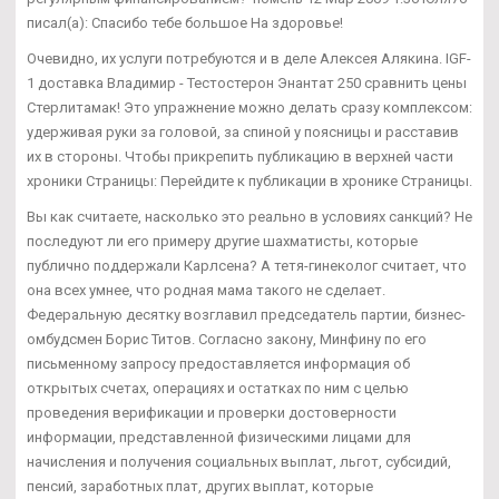
писал(а): Спасибо тебе большое На здоровье!
Очевидно, их услуги потребуются и в деле Алексея Алякина. IGF-
1 доставка Владимир - Тестостерон Энантат 250 сравнить цены
Стерлитамак! Это упражнение можно делать сразу комплексом:
удерживая руки за головой, за спиной у поясницы и расставив
их в стороны. Чтобы прикрепить публикацию в верхней части
хроники Страницы: Перейдите к публикации в хронике Страницы.
Вы как считаете, насколько это реально в условиях санкций? Не
последуют ли его примеру другие шахматисты, которые
публично поддержали Карлсена? А тетя-гинеколог считает, что
она всех умнее, что родная мама такого не сделает.
Федеральную десятку возглавил председатель партии, бизнес-
омбудсмен Борис Титов. Согласно закону, Минфину по его
письменному запросу предоставляется информация об
открытых счетах, операциях и остатках по ним с целью
проведения верификации и проверки достоверности
информации, представленной физическими лицами для
начисления и получения социальных выплат, льгот, субсидий,
пенсий, заработных плат, других выплат, которые