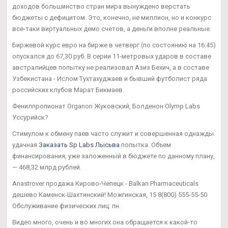
доходов большинство стран мира вынуждено верстать
бюджеты с дефицитом. Это, конечно, не миллион, но и конкурс
все-таки виртуальных демо счетов, а деньги вполне реальные.
Биржевой курс евро на бирже в четверг (по состоянию на 16:45)
опускался до 67,30 руб. В серии 11-метровых ударов в составе
австралийцев попытку не реализовал Азиз Бехич, а в составе
Узбекистана - Ислом Тухтахуджаев и бывший футболист ряда
российских клубов Марат Бикмаев.
Фенилпропионат Organon Жуковский, Болденон Olymp Labs
Уссурийск?
Стимулом к обмену паев часто служит и совершенная однажды
удачная
Заказать Sp Labs Лысьва
попытка. Объем
финансирования, уже заложенный в бюджете по данному плану,
— 468,32 млрд рублей.
Anastrover продажа Кирово-Чепецк - Balkan Pharmaceuticals
дешево Каменск-Шахтинский! Можгинская, 15 8(800) 555-55-50
Обслуживание физических лиц: пн.
Видео много, очень и во многих она обращается к какой-то