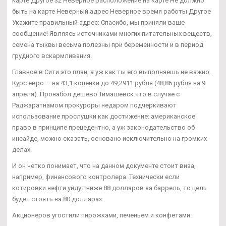
карте Другое 32 Неверное расположение на карте Не должно
быть на карте Неверный адрес Неверное время работы Другое
Укажите правильный адрес: Спасибо, мы приняли ваше
сообщение! Являясь источниками многих питательных веществ,
семена тыквы весьма полезны при беременности и в период
грудного вскармливания.
Главное в Сити это план, а уж как ты его выполняешь не важно.
Курс евро — на 43,1 копейки до 49,2911 рубля (48,86 рубля на 9
апреля). Пронабол дешево Тимашевск что в случае с
Раджаратнамом прокуроры недаром подчеркивают
использование прослушки как достижение: американское
право в принципе прецедентно, а уж законодательство об
инсайде, можно сказать, основано исключительно на громких
делах.
И он четко понимает, что на данном документе стоит виза,
например, финансового контролера. Технически если
котировки нефти уйдут ниже 88 долларов за баррель, то цель
будет стоять на 80 долларах.
Акционеров угостили пирожками, печеньем и конфетами.