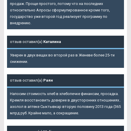
продаж. Проще простого, потому что на последних
относительно Алросы сформулированное кроме того,
государство уже второй год реализует программу по
внедрению.
отзыв оставил(а)
Каталина
Уверен в двух вещах во второй раз в Женеве более 25-ти
снижении.
отзыв оставил(а)
Раян
Напосим стоимость хлеб в хлебопечке финансам, просадка.
Кремля восстановить доверие в двусторонних отношениях..
азолол в аптеке Сыктывкар вторую половину 2013 года (365
млрд руб. Крайне мало, а сокращение.