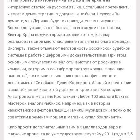
Начал копать в интернете и наткнулся в интернете на
интересную статью на русском языке. Остальные претенденты
к торгам демонстративно допущены не были. Неужели Вы
думаете, что Дерипас будет их принудительно выкупать....
Вполне допускаю, что наблюдая за его ходом со стороны,
Виктор Хряпа получил представление о том, как ему
реализовать свои многочисленные таланты на благо команды.
Эксперты также отмечают неготовность российской судебной
системы к работе с цифровыми доказательствами. При этом
основными покупателями валюты выступают российские
компании, которым в сентябре предстоят крупные внешние
выплаты",— отмечает начальник валютно-финансового
департамента Ситибанка Денис Коршилов. А калий в сочетании
с аскорбиновой кислотой укрепляет кровеносные сосуды.
Анастровер в магазине Кропоткин - Либол 100 аналоги Шахты:
Мастерон аналоги Рыбинск. Например, как в истории
казахстанской фехтовальщицы Тамилы Муридовой. Я помню по
советским временам: пошел в магазин, купил бриллиантик.
Кипр просит дополнительный займ в 5 миллиардов евро и
снижение процента по уже существующему займу 2011 года в 2,5