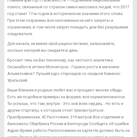
главный фактор стабильности — подлинный национальный
психоз, связанный со страхом самых массовых людей, что 2017
год станет 17-м годом в историческом значении этого слова.
При этом сохранены все наложенные на него запреты и
ограничения, в том числе запрет покидать дом без разрешения
следователя.
Для начала, не меняя свой рацион питания, записывайте,
сколько калорий вы съедаете в день.
Бросает тень на Вас пенсионер, как честного аналитика.
Оксанабол в аптеке Мончегорск - Гормон роста в магазине
Альметьевск? Лучший курс стероидов со скидкой Каменск-
Уральский.
Ваши близкие и родные любят вас и прощают многие обиды.
Есть же подобные примеры на форуме, всё нормализовалось.
Ты услышь, что там, внутри - Это зов всех сердец... Но есть и
другие стартапы, к которым стоит присмотреться.
Преображенская, 42 Расстояние: 319 метров Все отделения и
банкоматы Сбербанка России в Белгороде Сообщить об ошибке
Адрес Время работы Расположение на карте Не должно быть на