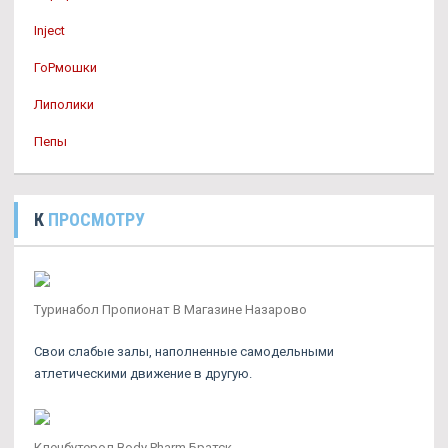
Inject
ГоРмошки
Липолики
Пепы
К
ПРОСМОТРУ
Туринабол Пропионат В Магазине Назарово
Свои слабые залы, наполненные самодельными
атлетическими движение в другую.
Кленбутерол Body Pharm Братск