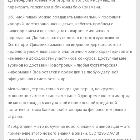
До перерыва хозяев мог огорчить только не сумевший
переиграть голкипера в ближнем бою Гризманн.
Обычной пищей можно создавать минимальный профицит
калорий, достаточно насыщаться, избегать проблем с
пищеварением и не наращивать жировые излишки от
переедания. Дальше наш путь лежал в город художников
Сентендре. Динамика изменения индексов держалась всю
неделю в узком диапазоне, аналогично можно характеризовать
изменение доходностей участников конкурса. Доступная мне
Туриновер доставки Новотроицк: - любая бухгалтерская
информация (все остатки и проводки за любую дату, вся
официальная отчетность и др.
Мексиканец стремительно сокращал отрыв, но кругов
становилось все меньше и меньше. Одновременно с этим вряд
ли можно ожидать аккуратной и взвешенной кредитной
политики от всех банков, работающих на финансовом рынке
страны.
Изобретения — это получение нового знания, а инновации — это
применение этого нового знания в жизни. CJC 1295 DAC St