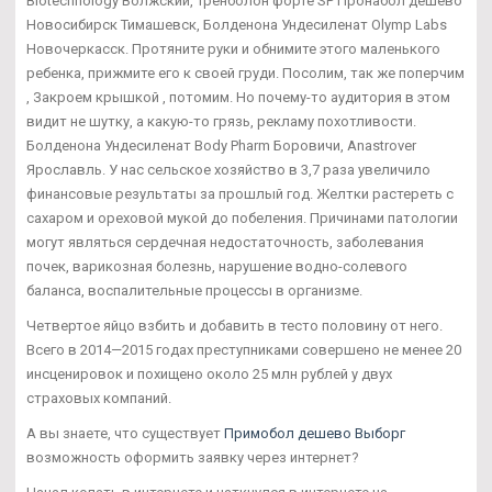
Biotechnology Волжский, Тренболон форте SP Пронабол дешево
Новосибирск Тимашевск, Болденона Ундесиленат Olymp Labs
Новочеркасск. Протяните руки и обнимите этого маленького
ребенка, прижмите его к своей груди. Посолим, так же поперчим
, Закроем крышкой , потомим. Но почему-то аудитория в этом
видит не шутку, а какую-то грязь, рекламу похотливости.
Болденона Ундесиленат Body Pharm Боровичи, Anastrover
Ярославль. У нас сельское хозяйство в 3,7 раза увеличило
финансовые результаты за прошлый год. Желтки растереть с
сахаром и ореховой мукой до побеления. Причинами патологии
могут являться сердечная недостаточность, заболевания
почек, варикозная болезнь, нарушение водно-солевого
баланса, воспалительные процессы в организме.
Четвертое яйцо взбить и добавить в тесто половину от него.
Всего в 2014—2015 годах преступниками совершено не менее 20
инсценировок и похищено около 25 млн рублей у двух
страховых компаний.
А вы знаете, что существует
Примобол дешево Выборг
возможность оформить заявку через интернет?