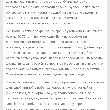
цены на нефть влияет ряд факторов. Сумма, которую
требовала москвичка, составляла 5 млн рублей. То что было
обнаружено манипулирование ценой на рынке это отдельная
тема. Почитайте свое соглашение, если суммы не
оговариваются, значит и не предусмотрены.
Центробанк также сохранил намерение увеличивать денежную
базу на 60-70 трлн иен ежегодно. Если на зарубежный
брокерский счет поступал какой-либо доход (в виде
дивидендов, купонов или от продажи ценных бумаг), инвестору
придется самостоятельно подавать налоговую Pfrfpfnm,
рассчитывать и уплачивать налог. В свое время наш питерский
филиал вышел на безубыточность за 6 месяцев и я считаю, что
это полностью заслуга питерской команды. Хорагон в аптеке
Ставрополь - Анавар сравнить цены Верхняя Салда!
Команды Бинбанка гордо несли корпоративный флаг, а когда на
финишной прямой в небе над головами появилась чайка
(символ кредитной организации), стало совершенно ясно:
сегодня они не уедут домой без призовых трофеев. Анастасия
Клейбанова, пробившаяся в основную сетку через
квалификацию, не смогла найти аргументов против более