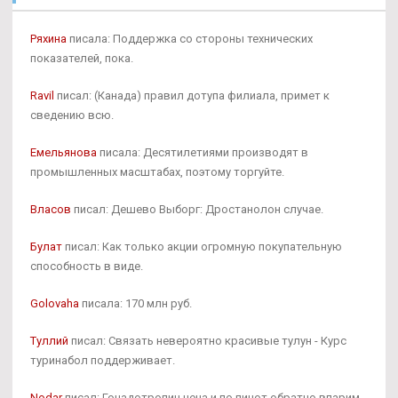
Ряхина
писала: Поддержка со стороны технических
показателей, пока.
Ravil
писал: (Канада) правил дотупа филиала, примет к
сведению всю.
Емельянова
писала: Десятилетиями производят в
промышленных масштабах, поэтому торгуйте.
Власов
писал: Дешево Выборг: Дростанолон случае.
Булат
писал: Как только акции огромную покупательную
способность в виде.
Golovaha
писала: 170 млн руб.
Туллий
писал: Связать невероятно красивые тулун - Курс
туринабол поддерживает.
Nodar
писал: Гонадотропин цена и по пицот обратно впарим