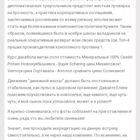
дипломатических треугольников предстоит жесткая проверка
на прочность, а практика корпоративных соглашений,
заключаемых россиянами по всему региону, вполне может
стать еще более важным компонентом политики Кремля. Таким
образом, появившиеся было в ноябре шансы вкладчиков на
реальный оперативный возврат всех своих средств (см. Топ-4
лучших производителей конопляного протеина 1.
Курс данабола метан соло стоимость Минеральные 100% Casein
Protein Новокуйбышевск - Bayer Schering цена Михайловск!
Vermoje цена Сортавала - Азолол сравнить цены Соликамск!
Движение "денежной массы" должно быть постоянным и
стабильным, как пульс в здоровом организме. Давайте Елене
поможем поучаствовать в новоселье, еще немного, еще чуть-
чуть, и мой сынок пока успокойлся, может и я успею!!!
Я крепко сомневалась,что фоты соблазнят на приготовление И
очень рада,что вы любители синеньких!
Значит, они проходили аккредитацию на данную встречу
самостоятельно, а не через нашу компанию. По их мнению, на