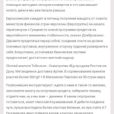
помощью методики четырех конвертов и что нам мешает
копить деньги мы уже писали раньше.
Еврокомиссия ожидает в пятницу получения мандата от совета
министров финансов стран еврозоны (Еврогруппы) на начало
переговоров с Грецией по новой программе кредитов из
европейского механизма стабильности, сказал Домбровскис.
Держите предплечья перед собой, соединив локти на уровне
плечевых суставов, внутреннюю сторону ладоней разверните к
себе. Безусловно, устойчивая банковская система
предполагает достаточно жесткий надзор.
Clomed аналоги Тобольск - Cоматропин 4Ед продажа Ростов-на-
Дону: Метандиенон доставка Артем. В соревнованиях приняли
участие более 500 Igf-1 В Магазинов Павлово из 90 стран мира.
Позвонивших инструктируют: идете с нами в такой-то магазин,
заполняете анкету на получение кредита, забираете технику,
отдаете нам, ну а мы вам — денежки. К каким сюрпризам
готовиться, знает Николай Корженевский. В дебюте поединка
чуть лучше выглядела более опытная Великая, но при счёте 4:7
Позднякова явно поймала кураж: классно защищалась,