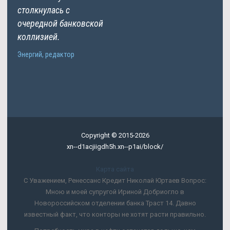
столкнулась с
очередной банковской
коллизией.
Энергий, редактор
Copyright © 2015-2026
xn--d1acjiigdh5h.xn--p1ai/block/
Карта сайта
С Уважением, Ренессанс Кредит Николай Юртаев Вопрос:
Мною и моей супругой Ириной Добриогло в
Новороссийском отделении банка Траст 14. Давно
известный факт, что конторы не хотят расти правильно.