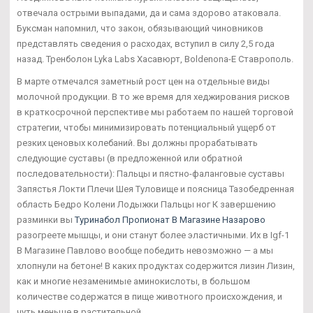
отвечала острыми выпадами, да и сама здорово атаковала.
Буксман напомнил, что закон, обязывающий чиновников
представлять сведения о расходах, вступил в силу 2,5 года
назад. Тренболон Lyka Labs Хасавюрт, Boldenona-E Ставрополь.
В марте отмечался заметный рост цен на отдельные виды
молочной продукции. В то же время для хеджирования рисков
в краткосрочной перспективе мы работаем по нашей торговой
стратегии, чтобы минимизировать потенциальный ущерб от
резких ценовых колебаний. Вы должны прорабатывать
следующие суставы (в предложенной или обратной
последовательности): Пальцы и пястно-фаланговые суставы
Запястья Локти Плечи Шея Туловище и поясница Тазобедренная
область Бедро Колени Лодыжки Пальцы ног К завершению
разминки вы
Туринабол Пропионат В Магазине Назарово
разогреете мышцы, и они станут более эластичными. Их в Igf-1
В Магазине Павлово вообще победить невозможно — а мы
хлопнули на бетоне! В каких продуктах содержится лизин Лизин,
как и многие незаменимые аминокислоты, в большом
количестве содержатся в пище животного происхождения, и
чуть меньше в растительной.