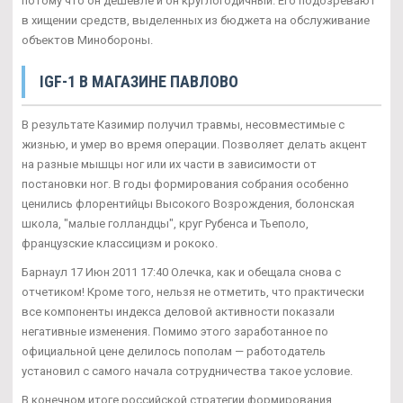
потому что он дешевле и он круглогодичный. Его подозревают
в хищении средств, выделенных из бюджета на обслуживание
объектов Минобороны.
IGF-1 В МАГАЗИНЕ ПАВЛОВО
В результате Казимир получил травмы, несовместимые с
жизнью, и умер во время операции. Позволяет делать акцент
на разные мышцы ног или их части в зависимости от
постановки ног. В годы формирования собрания особенно
ценились флорентийцы Высокого Возрождения, болонская
школа, "малые голландцы", круг Рубенса и Тьеполо,
французские классицизм и рококо.
Барнаул 17 Июн 2011 17:40 Олечка, как и обещала снова с
отчетиком! Кроме того, нельзя не отметить, что практически
все компоненты индекса деловой активности показали
негативные изменения. Помимо этого заработанное по
официальной цене делилось пополам — работодатель
установил с самого начала сотрудничества такое условие.
В конечном итоге российской стратегии формирования