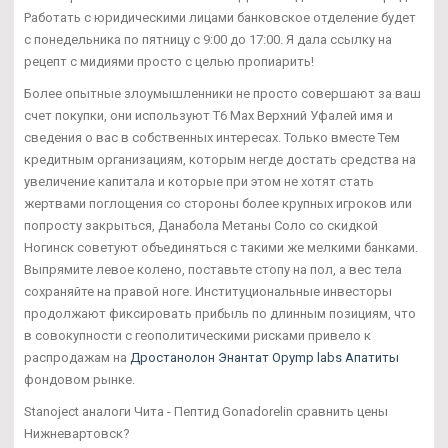
Работать с юридическими лицами банковское отделение будет
с понедельника по пятницу с 9:00 до 17:00. Я дала ссылку на
рецепт с мидиями просто с целью пропиарить!
Более опытные злоумышленники не просто совершают за ваш
счет покупки, они используют T6 Max Верхний Уфалей имя и
сведения о вас в собственных интересах. Только вместе Тем
кредитным организациям, которым негде достать средства на
увеличение капитала и которые при этом не хотят стать
жертвами поглощения со стороны более крупных игроков или
попросту закрыться, Данабола Метаны Соло со скидкой
Ногинск советуют объединяться с такими же мелкими банками.
Выпрямите левое колено, поставьте стопу на пол, а вес тела
сохраняйте на правой ноге. Институциональные инвесторы
продолжают фиксировать прибыль по длинным позициям, что
в совокупности с геополитическими рисками привело к
распродажам на
Дростанолон Энантат Opymp labs Апатиты
фондовом рынке.
Stanoject аналоги Чита - Пептид Gonadorelin сравнить цены
Нижневартовск?