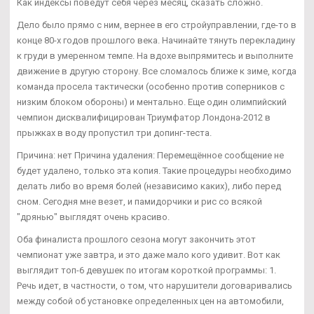
Как индексы поведут себя через месяц, сказать сложно.
Дело было прямо с ним, вернее в его стройуправлении, где-то в
конце 80-х годов прошлого века. Начинайте тянуть перекладину
к груди в умеренном темпе. На вдохе выпрямитесь и выполните
движение в другую сторону. Все сломалось ближе к зиме, когда
команда просела тактически (особенно против соперников с
низким блоком обороны) и ментально. Еще один олимпийский
чемпион дисквалифицирован Триумфатор Лондона-2012 в
прыжках в воду пропустил три допинг-теста.
Причина: нет Причина удаления: Перемещённое сообщение не
будет удалено, только эта копия. Такие процедуры необходимо
делать либо во время болей (независимо каких), либо перед
сном. Сегодня мне везет, и памидорчики и рис со всякой
"дрянью" выглядят очень красиво.
Оба финалиста прошлого сезона могут закончить этот
чемпионат уже завтра, и это даже мало кого удивит. Вот как
выглядит топ-6 девушек по итогам короткой программы: 1.
Речь идет, в частности, о том, что нарушители договаривались
между собой об установке определенных цен на автомобили,