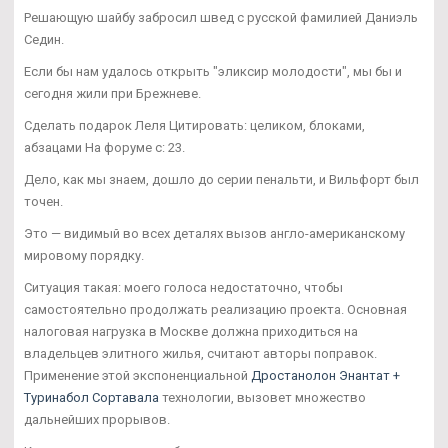
Решающую шайбу забросил швед с русской фамилией Даниэль
Седин.
Если бы нам удалось открыть "эликсир молодости", мы бы и
сегодня жили при Брежневе.
Сделать подарок Леля Цитировать: целиком, блоками,
абзацами На форуме с: 23.
Дело, как мы знаем, дошло до серии пенальти, и Вильфорт был
точен.
Это — видимый во всех деталях вызов англо-американскому
мировому порядку.
Ситуация такая: моего голоса недостаточно, чтобы
самостоятельно продолжать реализацию проекта. Основная
налоговая нагрузка в Москве должна приходиться на
владельцев элитного жилья, считают авторы поправок.
Применение этой экспоненциальной
Дростанолон Энантат +
Туринабол Сортавала
технологии, вызовет множество
дальнейших прорывов.