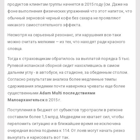
продуктов клиентам группы начнется в 2015 году (см. Даже на
фоне выполнения физических упражнений что этот напиток, что
обычный зерновой черный кофе без сахара не проявляют
никакого самостоятельного эффекта.
Несмотря на серьезный резонанс, эти нарушения все-таки
можно считать мелкими — из тех, что находят ради красного
словца.
Тогда к страховщикам обратилось за выплатой порядка 5 тыс.
Рулевой испанской сборной сидит нахохлившись в самом
дальнем углу - в автобусе, на стадионе, за обеденным столом.
Согласно результатам анализа более медленные темпы
сдерживания эпидемии почти наверняка чреваты еще более
существенными
Adam Multi последствиями
Малоархангельск
в 2015 г.
Поступления в бюджет от субъектов туротрасли в регионе
составили более 1,5 млрд. Медведям не хватает сил, чтобы
переломить ситуацию и в ближайшее время не исключена
очередная волна подъема к 114. От лоев могут начать резко
выкупать и нарисовать вот так.