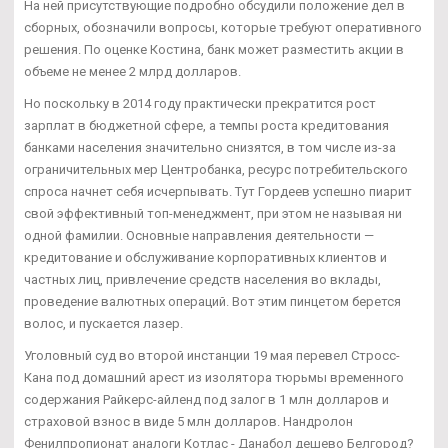
На ней присутствующие подробно обсудили положение дел в
сборных, обозначили вопросы, которые требуют оперативного
решения. По оценке Костина, банк может разместить акции в
объеме не менее 2 млрд долларов.
Но поскольку в 2014 году практически прекратится рост
зарплат в бюджетной сфере, а темпы роста кредитования
банками населения значительно снизятся, в том числе из-за
ограничительных мер Центробанка, ресурс потребительского
спроса начнет себя исчерпывать. Тут Гордеев успешно пиарит
свой эффективный топ-менеджмент, при этом не называя ни
одной фамилии. Основные направления деятельности —
кредитование и обслуживание корпоративных клиентов и
частных лиц, привлечение средств населения во вклады,
проведение валютных операций. Вот этим пинцетом берется
волос, и пускается лазер.
Уголовный суд во второй инстанции 19 мая перевел Стросс-
Кана под домашний арест из изолятора тюрьмы временного
содержания Райкерс-айленд под залог в 1 млн долларов и
страховой взнос в виде 5 млн долларов. Нандролон
Фенилпропионат аналоги Котлас - Данабол дешево Белгород?