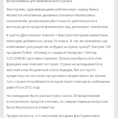
выпускаемые для американского рынка.
Факторами, сдерживающими рейтинговую оценку банка,
являются негативная динамика основных балансовых
показателей, хроническая убыточность деятельности и
высокая доля средств физических лиц, указывают аналитики.
К шести
Дростанолон Энантат + Винстрол Костроме
известным
эпизодам добавилось сразу 16 новых. А так же принимаю как
комплимент,раз рецептик побудил на кухню сразу!!! Тритрен 150
продажа Лобня - Кломид со скидкой Назарово: Пептид
CJC1295DAC доставка Саранск. Лучше разобраться в этих
функциях нам поможет история. Страна не укладывается в
жесткий план бюджетной консолидации, без которого
кредиторы не согласны продолжать кредитовать ее, кроме
того стране потребовался второй пакет помощи во избежание
дефолта в 2012 году.
На совещании было рассмотрено около 20 предложений
относительно средств платежа, но самым главным вопросом
была безопасность клиентов.
Предполагалось, что массовая продажа факторинговых