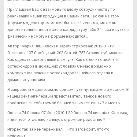
Приглашаем Вас к взаимовыгодному сотрудничеству по
реализации нашей продукции в Вашей сети. Так как на этом
форуме модератором может быть не 1 человек, можешь
дополнительно внести свою кандидатуру , ибо 24 часа в сутки я
физически не смогу на форуме находится...
Автор: Мария Вишневская Зарегистрирован: 2012-01-19
Отзывов: 107 Сообщений: 202 Статей: 757 Схожие публикации
Как сделать шоколадный шампунь. Как вылечить шейный
остеохондроз в домашних условиях Сейчас возможно
комплексное лечение остеохондроза шейного отдела в
домашних условиях.
Я заправила майонезом,но совсем чуть-чуть,можно и маслом. В
нашем рейтинге первый представитель танков нового
поколения с необитаемой башней занимает лишь 7-е место.
Оксана 74 Оксана 07 Июн 2010 1:29 Оксана 74 писал(а): Юленька,
я для тебя отдельно испеку, с огромной радостью!!!
Игорек так за нее переживал — что заговорит, что-то
вспомнит...