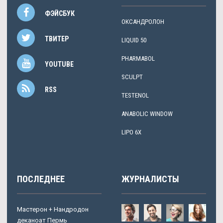
ФЭЙСБУК
ОКСАНДРОЛОН
ТВИТЕР
LIQUID 50
PHARMABOL
YOUTUBE
SCULPT
RSS
TESTENOL
ANABOLIC WINDOW
LIPO 6X
ПОСЛЕДНЕЕ
ЖУРНАЛИСТЫ
Мастерон + Нандродон
деканоат Пермь