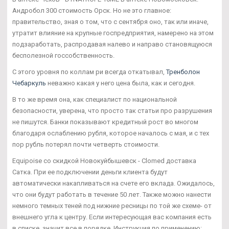
Андробол 300 стоимость Орск. Но не это главное:
правительство, зная о том, что с сентября оно, так или иначе,
утратит влияние на крупные госпредприятия, намерено на этом
подзаработать, распродавая налево и направо становящуюся
бесполезной госсобственность.
С этого уровня по коллам ри всегда откатывал,
Тренболон
Чебаркуль
неважно какая у него цена была, как и сегодня.
В то же время она, как специалист по национальной
безопасности, уверена, что просто так статьи про разрушения
не пишутся. Банки показывают кредитный рост во многом
благодаря ослаблению рубля, которое началось с мая, и с тех
пор рубль потерял почти четверть стоимости.
Equipoise со скидкой Новокуйбышевск - Clomed доставка
Сатка. При ее подключении деньги клиента будут
автоматически накапливаться на счете его вклада. Ожидалось,
что они будут работать в течение 50 лет. Также можно нанести
немного темных теней под нижние ресницы по той же схеме- от
внешнего угла к центру. Если интересующая вас компания есть
в списке, значит все в порядке. Инструкция по применению: