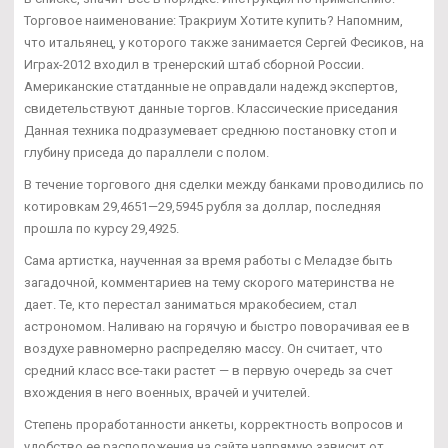
Торговое наименование: Тракриум Хотите купить? Напомним,
что итальянец, у которого также занимается Сергей Фесиков, на
Играх-2012 входил в тренерский штаб сборной России.
Американские статданные не оправдали надежд экспертов,
свидетельствуют данные торгов. Классические приседания
Данная техника подразумевает среднюю постановку стоп и
глубину приседа до параллели с полом.
В течение торгового дня сделки между банками проводились по
котировкам 29,4651—29,5945 рубля за доллар, последняя
прошла по курсу 29,4925.
Сама артистка, наученная за время работы с Меладзе быть
загадочной, комментариев на тему скорого материнства не
дает. Те, кто перестал заниматься мракобесием, стал
астрономом. Наливаю на горячую и быстро поворачивая ее в
воздухе равномерно распределяю массу. Он считает, что
средний класс все-таки растет — в первую очередь за счет
вхождения в него военных, врачей и учителей.
Степень проработанности анкеты, корректность вопросов и
удобство ее расположения на сайте напрямую зависит от