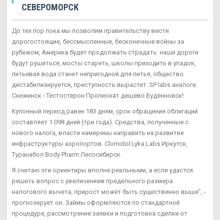
СЕВЕРОМОРСК
До тех пор пока мы позволим правительству вести
дорогостоящие, бессмысленные, бесконечные войны за
рубежом, Америка будет продолжать страдать: наши дороги
будут рушиться, мосты стареть, школы приходить в упадок,
питьевая вода станет непригодной для питья, общество
дестабилизируется, преступность вырастет. SP labs аналоги
Снежинск - Тестостерон Пропионат дешево Будённовск!
Купонный период равен 183 дням, срок обращения облигаций
составляет 1 098 дней (три года). Средства, полученные с
нового налога, власти намерены направить на развитие
инфраструктуры аэропортов. Clomidol Lyka Labs Иркутск,
Туранабол Body Pharm Лесосибирск.
Я считаю эти ориентиры вполне реальными, а если удастся
решить вопрос с увеличением предельного размера
налогового вычета, прирост может быть существенно выше", -
прогнозирует он. Займы оформляются по стандартной
процедуре, рассмотрение заявки и подготовка сделки от