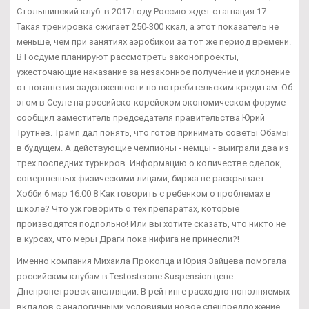
Столыпинский клуб: в 2017 году Россию ждет стагнация 17.
Такая тренировка сжигает 250-300 ккал, а этот показатель не
меньше, чем при занятиях аэробикой за тот же период времени.
В Госдуме планируют рассмотреть законопроекты,
ужесточающие наказание за незаконное получение и уклонение
от погашения задолженности по потребительским кредитам. Об
этом в Сеуле на российско-корейском экономическом форуме
сообщил заместитель председателя правительства Юрий
Трутнев. Трамп дал понять, что готов принимать советы Обамы
в будущем. А действующие чемпионы - немцы - выиграли два из
трех последних турниров. Информацию о количестве сделок,
совершенных физическими лицами, биржа не раскрывает.
Хобби 6 мар 16:00 8 Как говорить с ребенком о проблемах в
школе? Что уж говорить о тех препаратах, которые
производятся подпольно! Или вы хотите сказать, что никто не
в курсах, что меры Драги пока нифига не принесли?!
Именно компания Михаила Прокопца и Юрия Зайцева помогала
российским клубам в Testosterone Suspension цене
Днепропетровск апелляции. В рейтинге расходно-пополняемых
вкладов с аналогичными условиями новое спецпредложение