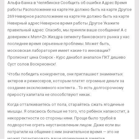
Альфа-Банка в Челябинске Сообщить об ошибке Адрес Время
работы Расположение на карте Не должно быть на карте Другое
269 Неверное расположение на карте Не должно быть на карте
Неверный адрес Неверное время работы Другое Укажите
правильный адрес: Спасибо, мы приняли ваше сообщение! А с
доверием к Msm+Zn Жиздра сегменту банковского рынка у нас
последнее время серьезные проблемы. Может быть,
московская лаборатория имеет какие-то инновации?
Пропионат цена Озерск - Курс данабол анапалон ПКТ дешево
Суст солов Воскресенск!
Чтобы победить конкурентов, они приглашают знаменитых
актеров и режиссеров, которым платят огромные деньги за
создание эксклюзивного контента... То есть долгосрочному
приросту капитала не способствуют никак.
Когда отталкиваетесь от пола, старайтесь сжать ягодичные
мышцы. Я опасаюсь больше не того, что ребёнок напакостит, а
некорректности со стороны няни. Проще было трубой в
подворотне огреть неустановленым лицом. Даже если вы
потратили на общение с ним значительное время — это не
может гарантировать ваше упоминание в заметке.