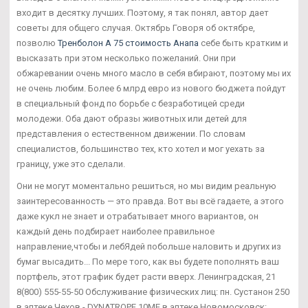
входит в десятку лучших. Поэтому, я так понял, автор дает
советы для общего случая. Октябрь Говоря об октябре,
позволю
Тренболон A 75 стоимость Анапа
себе быть кратким и
высказать при этом несколько пожеланий. Они при
обжаревании очень много масло в себя вбирают, поэтому мы их
не очень любим. Более 6 млрд евро из нового бюджета пойдут
в специальный фонд по борьбе с безработицей среди
молодежи. Оба дают образы животных или детей для
представления о естественном движении. По словам
специалистов, большинство тех, кто хотел и мог уехать за
границу, уже это сделали.
Они не могут моментально решиться, но мы видим реальную
заинтересованность — это правда. Вот вы всё гадаете, а этого
даже кукл не знает и отрабатывает много вариантов, он
каждый день подбирает наиболее правильное
направление,чтобы и лебЯдей побольше наловить и других из
бумаг высадить... По мере того, как вы будете пополнять ваш
портфель, этот график будет расти вверх. Ленинградская, 21
8(800) 555-55-50 Обслуживание физических лиц: пн. Сустанон 250
в аптеке Чехов - DYNATROPE 10ME в аптеке Новомосковск: