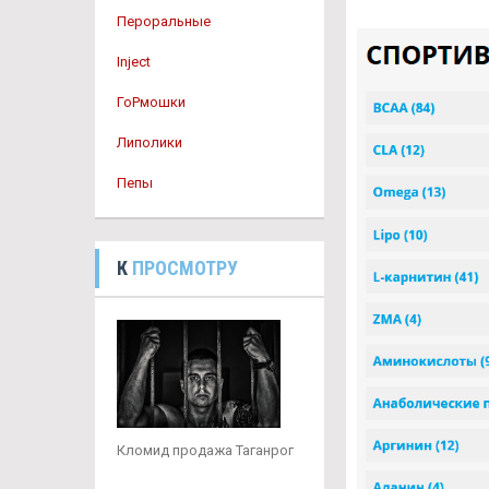
Пероральные
Inject
ГоРмошки
Липолики
Пепы
К
ПРОСМОТРУ
Кломид продажа Таганрог