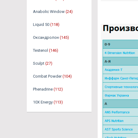
Anabolic Window
(24)
Liquid 50
(118)
Оксандролон
(145)
Testenol
(146)
Sculpt
(27)
Combat Powder
(104)
Phenadrine
(112)
10X Energy
(113)