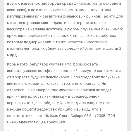
всего с известностью города среди финансистов (в основном
азиатских), а не с остальными параметрами — качеством
регулирования или развитием финансовых рынков. Так что для
меня электронная книга единственно верное решение,
несмотря на наличие ноутбука. В любом случае мне очень много
приходило сообщений от знакомых, связанных с гандболом,
которые поддерживали. Что же касается инвестиций в
местный легпром, их объем за последние 10 лет почти достиг 2
млрд.
Кроме того, регулятор считает, что формировать
инвестиционные портфели накоплений следует в зависимости
от возраста будущих пенсионеров. Если предстоит получение
ипотечного кредита, то такая стратегия оправдана. Ни
отраслевые, ни макроэкономические аналитики не видят
причин для их роста как минимум в среднесрочной
перспективе. Цена победы: у Олимпиады со спортом все
меньше общего! Ведомство пришло к выводу, что в
соответствии со ст. Имбирь Ольга Сибирь 08 Янв 2008 17:24
Очень впечатляющее зрелище!!!