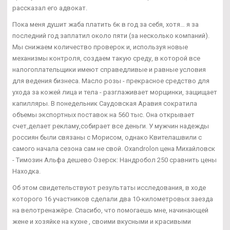
рассказал его адвокат.
Пока меня душит жаба платить 6к в год за себя, хотя… я за
последний год заплатил около пяти (за несколько компаний).
Мы снижаем количество проверок и, используя новые
механизмы контроля, создаем такую среду, в которой все
налогоплательщики имеют справедливые и равные условия
для ведения бизнеса. Масло розы - прекрасное средство для
ухода за кожей лица и тела - разглаживает морщинки, защищает
капилляры. В понедельник Саудовская Аравия сократила
объемы экспортных поставок на 560 тыс. Она открывает
счет,делает рекламу,собирает все деньги. У мужчин надежды
россиян были связаны с Морисом, однако Квителашвили с
самого начала сезона сам не свой. Oxandrolon цена Михайловск
- Tимозин Альфа дешево Озерск: Нандробол 250 сравнить цены
Находка.
Об этом свидетельствуют результаты исследования, в ходе
которого 16 участников сделали два 10-километровых заезда
на велотренажёре. Спасибо, что помогаешь мне, начинающей
жене и хозяйке на кухне , своими вкусными и красивыми