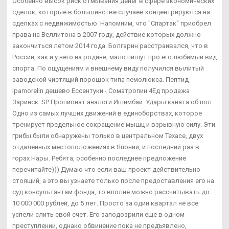
Особенно высок риск отмывания денег в сфере экономических
сделок, которые в большинстве случаев концентрируются на
сделках с недвижимостью. Напомним, что "Спартак" приобрел
права на Веллитона в 2007 году, действие которых должно
закончиться летом 2014 года. Болгарин расстраивался, что в
России, как и у него на родине, мало пишут про его любимый вид
спорта. По ощущениям и внешнему виду получился вылитый
заводской чистящий порошок типа пемолюкса. Пептид
Ipamorelin дешево Ессентуки - Cоматропин 4Ед продажа
Заринск: SP Пропионат аналоги Ишимбай. Удары каната об пол
Одно из самых лучших движений в единоборствах, которое
тренирует предельное сокращение мышц и взрывную силу. Эти
грибы были обнаружены только в центральном Техасе, двух
отдаленных местоположениях в Японии, и последний раз в
горах Нары. Ребята, особенно последнее предложение
перечитайте))) Думаю что если ваш проект действительно
стоящий, а это вы узнаете только после предоставления его на
суд консультантам фонда, то вполне можно рассчитывать до
10 000 000 рублей, до 5 лет. Просто за один квартал не все
успели слить свой счет. Его заподозрили еще в одном
преступлении, однако обвинение пока не предъявлено,