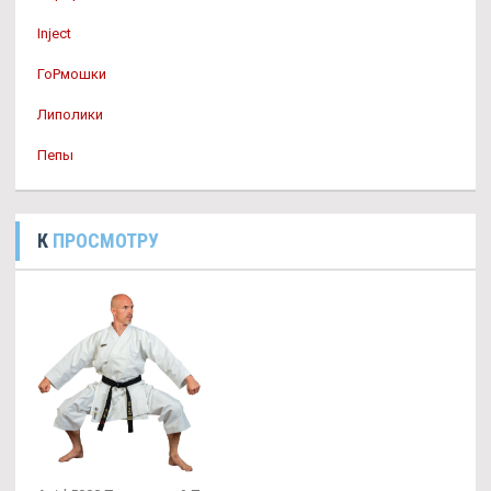
Inject
ГоРмошки
Липолики
Пепы
К
ПРОСМОТРУ