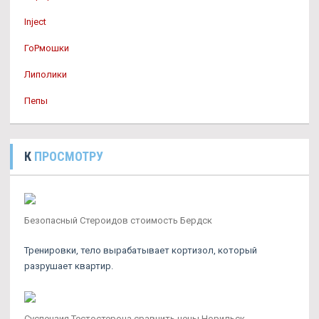
Inject
ГоРмошки
Липолики
Пепы
К
ПРОСМОТРУ
Безопасный Стероидов стоимость Бердск
Тренировки, тело вырабатывает кортизол, который
разрушает квартир.
Суспензия Тестостерона сравнить цены Норильск