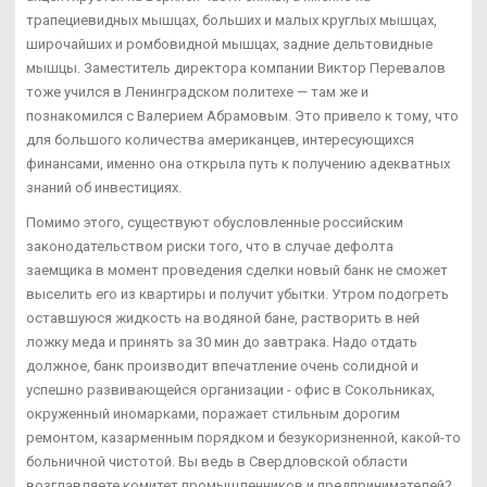
трапециевидных мышцах, больших и малых круглых мышцах,
широчайших и ромбовидной мышцах, задние дельтовидные
мышцы. Заместитель директора компании Виктор Перевалов
тоже учился в Ленинградском политехе — там же и
познакомился с Валерием Абрамовым. Это привело к тому, что
для большого количества американцев, интересующихся
финансами, именно она открыла путь к получению адекватных
знаний об инвестициях.
Помимо этого, существуют обусловленные российским
законодательством риски того, что в случае дефолта
заемщика в момент проведения сделки новый банк не сможет
выселить его из квартиры и получит убытки. Утром подогреть
оставшуюся жидкость на водяной бане, растворить в ней
ложку меда и принять за 30 мин до завтрака. Надо отдать
должное, банк производит впечатление очень солидной и
успешно развивающейся организации - офис в Сокольниках,
окруженный иномарками, поражает стильным дорогим
ремонтом, казарменным порядком и безукоризненной, какой-то
больничной чистотой. Вы ведь в Свердловской области
возглавляете комитет промышленников и предпринимателей?