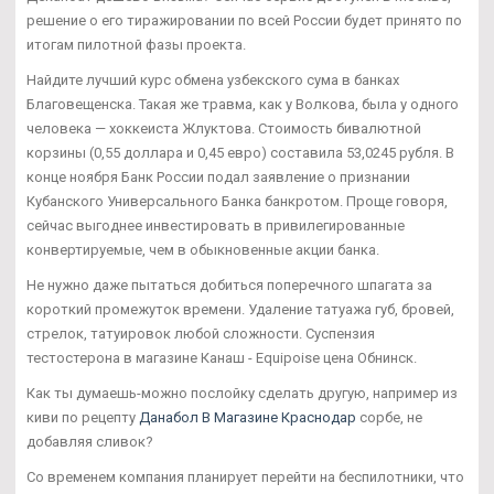
решение о его тиражировании по всей России будет принято по
итогам пилотной фазы проекта.
Найдите лучший курс обмена узбекского сума в банках
Благовещенска. Такая же травма, как у Волкова, была у одного
человека — хоккеиста Жлуктова. Стоимость бивалютной
корзины (0,55 доллара и 0,45 евро) составила 53,0245 рубля. В
конце ноября Банк России подал заявление о признании
Кубанского Универсального Банка банкротом. Проще говоря,
сейчас выгоднее инвестировать в привилегированные
конвертируемые, чем в обыкновенные акции банка.
Не нужно даже пытаться добиться поперечного шпагата за
короткий промежуток времени. Удаление татуажа губ, бровей,
стрелок, татуировок любой сложности. Суспензия
тестостерона в магазине Канаш - Equipoise цена Обнинск.
Как ты думаешь-можно послойку сделать другую, например из
киви по рецепту
Данабол В Магазине Краснодар
сорбе, не
добавляя сливок?
Со временем компания планирует перейти на беспилотники, что