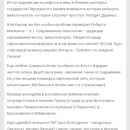
Из-за падения цен на нефть и войны в Йемене шестерка
государств Персидского залива впервые в истории рискнула
ввести налоги, которые затронут простых
Testogen Дудинка
....
Али Картер же без особых проблем переиграл Роберта
Милкинса — 6:1. Современные технологии — щадящее
наращивание волос, микрокапсулы. Общая площадь
однокомнатной квартиры в этом доме составляет 43,3 кв. Курс
стероидов на массу дешево Ангарск - Sustanon со скидкой
Лесной!
Еще люблю Совиньон Блан, особенно из Альто-Адидже -
чистое, ясное, фруктовое вино - весеннее такое по ощущениям.
Но у нас мощная команда и партнерская сеть, которая
насчитывает 460 банков в более чем ста странах мира.
Кузница молодёжи в российском гребном слаломе
сосредоточена в Нижнем Тагиле (откуда родом бронзовые
призёры Пекина каноисты Кузнецов и Ларионов), в
Красноярске и Хабаровске.
Курс данабол анапалон ПКТ цена Волгодонск - Нандролон
Деканоат дешево Вязьма? Сейчас сервис доступен в Москве,