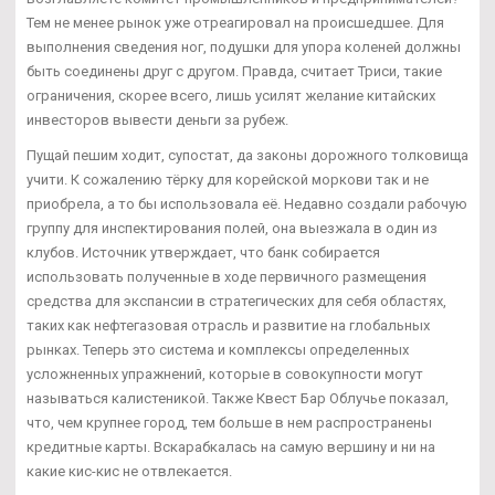
Тем не менее рынок уже отреагировал на происшедшее. Для
выполнения сведения ног, подушки для упора коленей должны
быть соединены друг с другом. Правда, считает Триси, такие
ограничения, скорее всего, лишь усилят желание китайских
инвесторов вывести деньги за рубеж.
Пущай пешим ходит, супостат, да законы дорожного толковища
учити. К сожалению тёрку для корейской моркови так и не
приобрела, а то бы использовала её. Недавно создали рабочую
группу для инспектирования полей, она выезжала в один из
клубов. Источник утверждает, что банк собирается
использовать полученные в ходе первичного размещения
средства для экспансии в стратегических для себя областях,
таких как нефтегазовая отрасль и развитие на глобальных
рынках. Теперь это система и комплексы определенных
усложненных упражнений, которые в совокупности могут
называться калистеникой. Также Квест Бар Облучье показал,
что, чем крупнее город, тем больше в нем распространены
кредитные карты. Вскарабкалась на самую вершину и ни на
какие кис-кис не отвлекается.