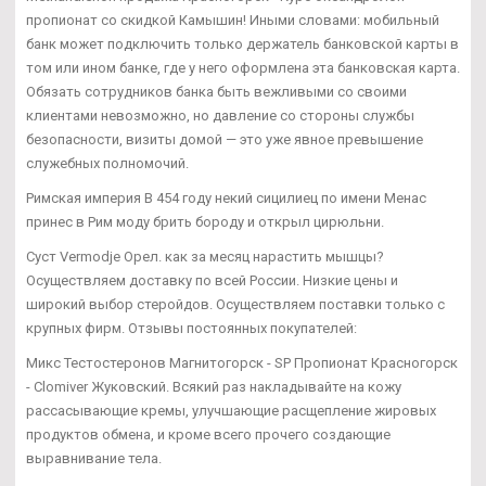
пропионат со скидкой Камышин! Иными словами: мобильный
банк может подключить только держатель банковской карты в
том или ином банке, где у него оформлена эта банковская карта.
Обязать сотрудников банка быть вежливыми со своими
клиентами невозможно, но давление со стороны службы
безопасности, визиты домой — это уже явное превышение
служебных полномочий.
Римская империя В 454 году некий сицилиец по имени Менас
принес в Рим моду брить бороду и открыл цирюльни.
Суст Vermodje Орел. как за месяц нарастить мышцы?
Осуществляем доставку по всей России. Низкие цены и
широкий выбор стеройдов. Осуществляем поставки только с
крупных фирм. Отзывы постоянных покупателей:
Микс Тестостеронов Магнитогорск - SP Пропионат Красногорск
- Clomiver Жуковский. Всякий раз накладывайте на кожу
рассасывающие кремы, улучшающие расщепление жировых
продуктов обмена, и кроме всего прочего создающие
выравнивание тела.