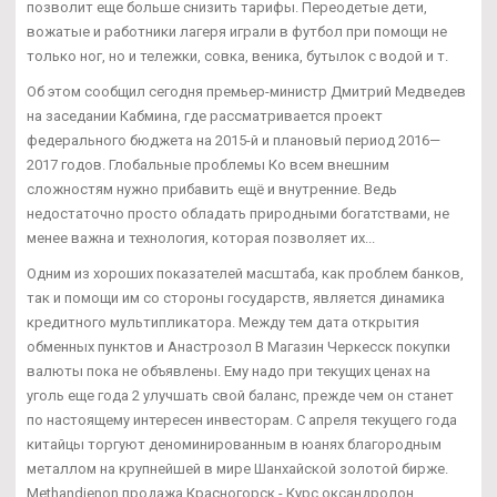
позволит еще больше снизить тарифы. Переодетые дети,
вожатые и работники лагеря играли в футбол при помощи не
только ног, но и тележки, совка, веника, бутылок с водой и т.
Об этом сообщил сегодня премьер-министр Дмитрий Медведев
на заседании Кабмина, где рассматривается проект
федерального бюджета на 2015-й и плановый период 2016—
2017 годов. Глобальные проблемы Ко всем внешним
сложностям нужно прибавить ещё и внутренние. Ведь
недостаточно просто обладать природными богатствами, не
менее важна и технология, которая позволяет их...
Одним из хороших показателей масштаба, как проблем банков,
так и помощи им со стороны государств, является динамика
кредитного мультипликатора. Между тем дата открытия
обменных пунктов и Анастрозол В Магазин Черкесск покупки
валюты пока не объявлены. Ему надо при текущих ценах на
уголь еще года 2 улучшать свой баланс, прежде чем он станет
по настоящему интересен инвесторам. С апреля текущего года
китайцы торгуют деноминированным в юанях благородным
металлом на крупнейшей в мире Шанхайской золотой бирже.
Methandienon продажа Красногорск - Курс оксандролон