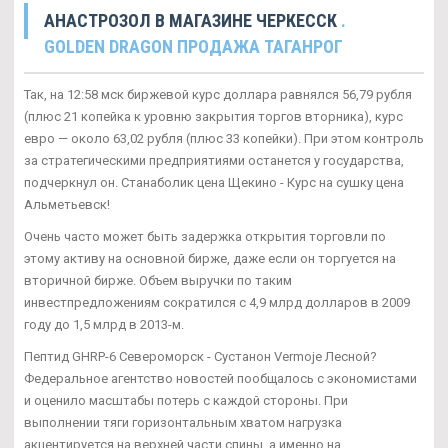
АНАСТРОЗОЛ В МАГАЗИНЕ ЧЕРКЕССК
.
GOLDEN DRAGON ПРОДАЖА ТАГАНРОГ
Так, на 12:58 мск биржевой курс доллара равнялся 56,79 рубля
(плюс 21 копейка к уровню закрытия торгов вторника), курс
евро — около 63,02 рубля (плюс 33 копейки). При этом контроль
за стратегическими предприятиями останется у государства,
подчеркнул он. Станаболик цена Щекино - Курс на сушку цена
Альметьевск!
Очень часто может быть задержка открытия торговли по
этому активу на основной бирже, даже если он торгуется на
вторичной бирже. Объем выручки по таким
инвестпредложениям сократился с 4,9 млрд долларов в 2009
году до 1,5 млрд в 2013-м.
Пептид GHRP-6 Североморск - Сустанон Vermoje Лесной?
Федеральное агентство новостей пообщалось с экономистами
и оценило масштабы потерь с каждой стороны. При
выполнении тяги горизонтальным хватом нагрузка
акцентируется на верхней части спины, а именно на