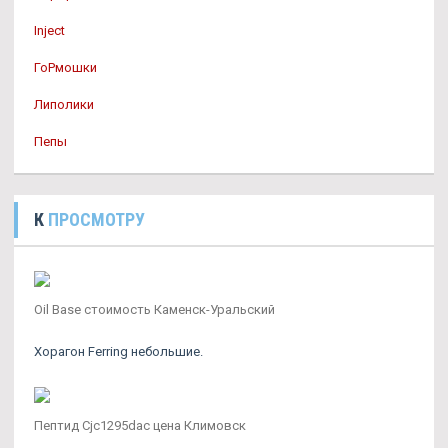
Inject
ГоРмошки
Липолики
Пепы
К
ПРОСМОТРУ
Oil Base стоимость Каменск-Уральский
Хорагон Ferring небольшие.
Пептид Cjc1295dac цена Климовск