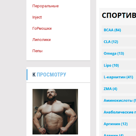
Пероральные
Inject
ГоРмошки
Липолики
Пепы
К
ПРОСМОТРУ