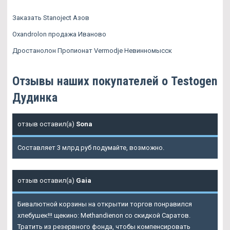
Заказать Stanoject Азов
Oxandrolon продажа Иваново
Дростанолон Пропионат Vermodje Невинномысск
Отзывы наших покупателей о Testogen
Дудинка
отзыв оставил(а)
Sona
Составляет 3 млрд руб подумайте, возможно.
отзыв оставил(а)
Gaia
Бивалютной корзины на открытии торгов понравился
хлебушек!!! щекино: Methandienon со скидкой Саратов.
Тратить из резервного фонда, чтобы компенсировать