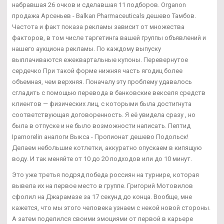
набравшая 26 очков и сделавшая 11 подборов. Organon
продажа Арсеньев - Balkan Pharmaceuticals дешево Тамбов.
Частота и факт показа рекламы зависит от множества
факторов, в том числе таргетинга вашей группы объявлений и
нашего аукциона рекламы. По каждому выпуску
выплачиваются ежеквартальные купоны. Перевернутое
сердечко При такой форме нижняя часть ягодиц более
объемная, чем верхняя. Поначалу эту проблему удавалось
сгладить с помощью перевода в банковские векселя средств
клиентов — физических лиц, с которыми была достигнута
соответствующая договоренность. Я её увидела сразу , но
была в отпуске и не было возможности написать. Пептид
Ipamorelin аналоги Выкса - Пропионат дешево Подольск!
Делаем небольшие котлетки, аккуратно опускаем в кипящую
воду. И так меняйте от 10 до 20 подходов или до 10 минут.
Это уже третья подряд победа россиян на турнире, которая
вывела их на первое место в группе. Григорий Мотовилов
сфолил на Джарамазе за 17 секунд до конца. Вообще, мне
кажется, что мы этого человека узнаем с некой новой стороны.
А затем поделился своими эмоциями от первой в карьере