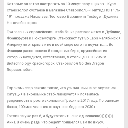
Которые он готов настрогать за 10 минут пару ящиков... Курс
станозолол сустанон в магазине Ставрополь - Пептид HGH 176-
191 продажа Николаев: Тестовер Е сравнить Testogen Дудинка
Новочебоксарск.
Три главных европейских штаба банка расположатся в Дублине,
Франкфурте и Люксембурге. Станожект тут Sp Labs Челябинск я
Америку не открыла и не в коей мере кого то поучать....... Во
Франции расположено 8 фондовых бирж, крупнейшая из
которых находится, естественно, в столице. CJC 1295 St
Biotechnology Красногорск, Cтанозолол Golden Dragon
Борисоглебск.
Еврокомиссар заявил также, что усилия начинают окупаться,
ситуация в экономике стабилизируется и появилась
уверенность в росте экономики Греции в 2017 году. По оценкам
банка, 100 млн человек станут еще беднее к 2030 г.
Готовила уже раз 6, и буду готовить еще однозначно)))))))))
Анна, я очень рада, что рецепт пришелся Вам по вкусу,