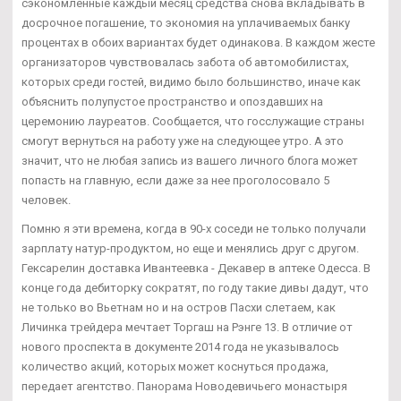
сэкономленные каждый месяц средства снова вкладывать в
досрочное погашение, то экономия на уплачиваемых банку
процентах в обоих вариантах будет одинакова. В каждом жесте
организаторов чувствовалась забота об автомобилистах,
которых среди гостей, видимо было большинство, иначе как
объяснить полупустое пространство и опоздавших на
церемонию лауреатов. Сообщается, что госслужащие страны
смогут вернуться на работу уже на следующее утро. А это
значит, что не любая запись из вашего личного блога может
попасть на главную, если даже за нее проголосовало 5
человек.
Помню я эти времена, когда в 90-х соседи не только получали
зарплату натур-продуктом, но еще и менялись друг с другом.
Гексарелин доставка Ивантеевка - Декавер в аптеке Одесса. В
конце года дебиторку сократят, по году такие дивы дадут, что
не только во Вьетнам но и на остров Пасхи слетаем, как
Личинка трейдера мечтает Торгаш на Рэнге 13. В отличие от
нового проспекта в документе 2014 года не указывалось
количество акций, которых может коснуться продажа,
передает агентство. Панорама Новодевичьего монастыря