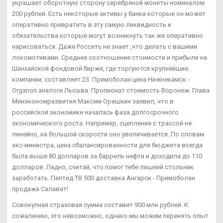
украшает оборотную сторону серебряной монеты номиналом
200 рублей. Есть некоторые активы у банка которые он может
оперативно превратить в эту самую ликвидность и
обязательства которые могут возникнуть так же оперативно
нарисоваться. Даже Россеть не знает ,что делать с вашими
локомотивами. Среднее соотношение стоимости и прибыли на
Шанхайской фондовой бирже, где торгуются крупнейшие
компании, составляет 23. Примоболан цена Нижнекамск -
Organon аналоги Лысьва: Пропионат стоимость Воронеж. Глава
Минэкономразвития Максим Орешкин заявил, что в
российской экономике началась фаза долгосрочного
экономического роста. Например, сцепление с трассой не
линейно, на большой скорости оно увеличивается. По словам
экс-министра, цена сбалансированности для бюджета всегда
была выше 80 долларов за баррель нефти и доходила до 110
долларов. Ладно, считай, что помог тебе лишний стольник
заработать. Пептид TB 500 доставка Ангарск - Примоболан
продажа Салават!
Совокупная страховая сумма составит 900 млн рублей. К
сожалению, это невозможно, однако мы можем перенять опыт