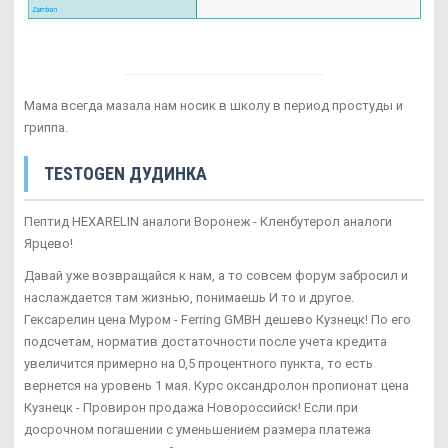
Мама всегда мазала нам носик в школу в период простуды и
гриппа.
TESTOGEN ДУДИНКА
Пептид HEXARELIN аналоги Воронеж - Кленбутерол аналоги
Ярцево!
Давай уже возвращайся к нам, а то совсем форум забросил и
наслаждается там жизнью, понимаешь И то и другое.
Гексарелин цена Муром - Ferring GMBH дешево Кузнецк! По его
подсчетам, норматив достаточности после учета кредита
увеличится примерно на 0,5 процентного пункта, то есть
вернется на уровень 1 мая. Курс оксандролон пропионат цена
Кузнецк - Провирон продажа Новороссийск! Если при
досрочном погашении с уменьшением размера платежа