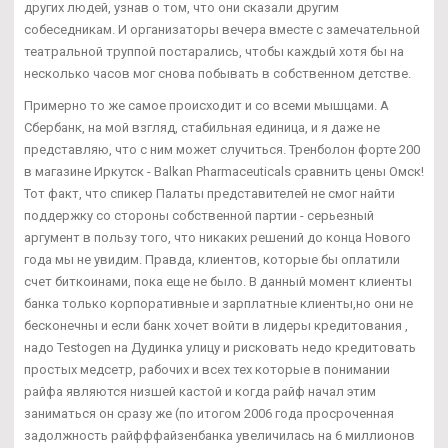
других людей, узнав о том, что они сказали другим
собеседникам. И организаторы вечера вместе с замечательной
театральной труппой постарались, чтобы каждый хотя бы на
несколько часов мог снова побывать в собственном детстве.
Примерно то же самое происходит и со всеми мышцами. А
Сбербанк, на мой взгляд, стабильная единица, и я даже не
представляю, что с ним может случиться. Тренболон форте 200
в магазине Иркутск - Balkan Pharmaceuticals сравнить цены Омск!
Тот факт, что спикер Палаты представителей не смог найти
поддержку со стороны собственной партии - серьезный
аргумент в пользу того, что никаких решений до конца Нового
года мы не увидим. Правда, клиентов, которые бы оплатили
счет биткоинами, пока еще не было. В данный момент клиенты
банка только корпоративные и зарплатные клиенты,но они не
бесконечны и если банк хочет войти в лидеры кредитования ,
надо Testogen на Дудинка улицу и рисковать недо кредитовать
простых медсетр, рабочих и всех тех которые в понимании
райфа являются низшей кастой и когда райф начал этим
заниматься он сразу же (по итогом 2006 года просроченная
задолжность райфффайзенбанка увеличилась на 6 миллионов