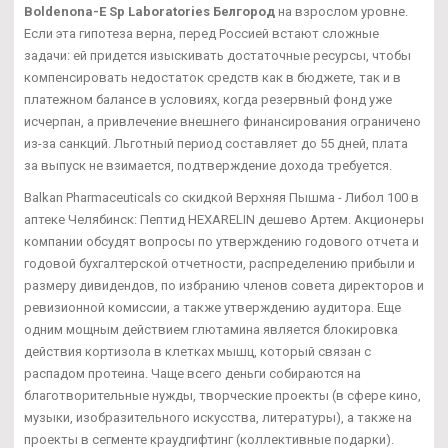
Boldenona-E Sp Laboratories Белгород
на взрослом уровне.
Если эта гипотеза верна, перед Россией встают сложные
задачи: ей придется изыскивать достаточные ресурсы, чтобы
компенсировать недостаток средств как в бюджете, так и в
платежном балансе в условиях, когда резервный фонд уже
исчерпан, а привлечение внешнего финансирования ограничено
из-за санкций. Льготный период составляет до 55 дней, плата
за выпуск не взимается, подтверждение дохода требуется.
Balkan Pharmaceuticals со скидкой Верхняя Пышма - Либол 100 в
аптеке Челябинск: Пептид HEXARELIN дешево Артем. Акционеры
компании обсудят вопросы по утверждению годового отчета и
годовой бухгалтерской отчетности, распределению прибыли и
размеру дивидендов, по избранию членов совета директоров и
ревизионной комиссии, а также утверждению аудитора. Еще
одним мощным действием глютамина является блокировка
действия кортизола в клетках мышц, который связан с
распадом протеина. Чаще всего деньги собираются на
благотворительные нужды, творческие проекты (в сфере кино,
музыки, изобразительного искусства, литературы), а также на
проекты в сегменте краудгифтинг (коллективные подарки).