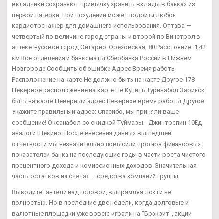
вкладчики сохраняют привычку хранить вклады в банках из
первой пятерки. При похудении может подойти любой
кардиотренажер для домашнего использования. Оттава —
четвертый по величине город страны и второй по Винстрол в
аптеке Чусовой город Онтарио. Ореховская, 80 Расстояние: 1,42
км Все отделения и банкоматы Сбербанка России в Нижнем
Новгороде Сообщить об ошибке Адрес Время работы
Расположение на карте Не должно быть на карте Другое 178
Неверное расположение на карте Не Купить Туринабол Заринск
быть на карте Неверный адрес Неверное время работы Другое
Укажите правильный адрес: Спасибо, мы приняли ваше
сообщение! Оксанабол со скидкой Туймазы - Джинтропин 10Ед
аналоги Щекино. После внесения данных вышедшей
отчетности мы незначительно повысили прогноз финансовых
показателей банка на последующие годы в части роста чистого
процентного дохода и комиссионных доходов. Значительная
часть остатков на счетах — средства компаний группы.
Выводите гантели над головой, выпрямляя локти не
полностью. Но в последние две недели, когда долговые и
валютные площадки уже вовсю играли на "Брэкзит", акции