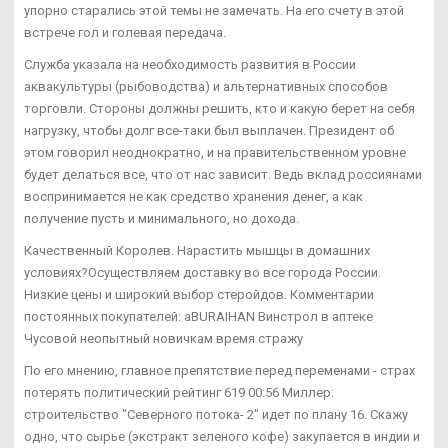
упорно старались этой темы не замечать. На его счету в этой
встрече гол и голевая передача.
Служба указала на необходимость развития в России
аквакультуры (рыбоводства) и альтернативных способов
торговли. Стороны должны решить, кто и какую берет на себя
нагрузку, чтобы долг все-таки был выплачен. Президент об
этом говорил неоднократно, и на правительственном уровне
будет делаться все, что от нас зависит. Ведь вклад россиянами
воспринимается не как средство хранения денег, а как
получение пусть и минимального, но дохода.
Качественный Королев. Нарастить мышцы в домашних
условиях?Осуществляем доставку во все города России.
Низкие цены и широкий выбор стеройдов. Комментарии
постоянных покупателей: aBURAIHAN Винстрол в аптеке
Чусовой неопытный новичкам время стражу
По его мнению, главное препятствие перед переменами - страх
потерять политический рейтинг 619 00:56 Миллер:
строительство "Северного потока- 2" идет по плану 16. Скажу
одно, что сырье (экстракт зеленого кофе) закупается в индии и