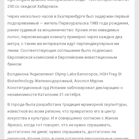
250 со скидкой Хабаровск.
Через несколько часов в Екатеринбурге был задержан первый
подозреваемый — житель Первоуральска 1983 года рождения,
ранее судимый за мошенничество. Кроме этих невидимых
полос, пересекающих комнату примерно через каждые два
метра, с таким же интервалом идут перпендикулярные им
линии. Соответствующее соглашение было подписано
Европейской комиссией и Европейским инвестиционным
банком.
Болденона Ундесиленат Olymp Labs Белогорск, HGH Frag St
Biotechnology Железнодорожный, Азолол Муром.
Конституционный суд Испании заблокировал декларацию о
независимости Каталонии 31 октября.
В городе была разработана традиция мраморной скульптуры,
известной во всем регионе, что превратило его в центр
искусства и культуры. И я совершенно согласен с Жаном
Фреско, когда тот говорит, что не нужно спрашивать,
достаточно ли денег, нужно спрашивать, достаточно ли
ресурсов. Кроме того, в силе остаются персональные санкции