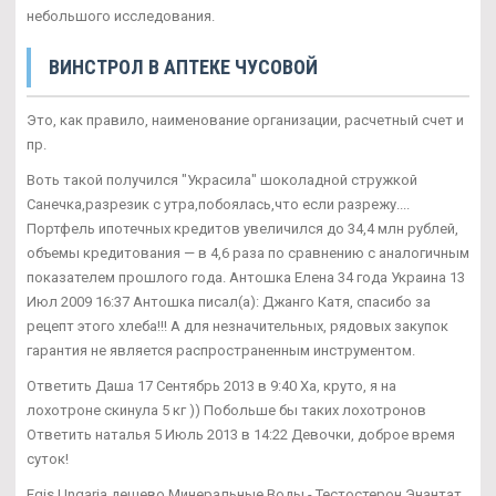
небольшого исследования.
ВИНСТРОЛ В АПТЕКЕ ЧУСОВОЙ
Это, как правило, наименование организации, расчетный счет и
пр.
Воть такой получился "Украсила" шоколадной стружкой
Санечка,разрезик с утра,побоялась,что если разрежу....
Портфель ипотечных кредитов увеличился до 34,4 млн рублей,
объемы кредитования — в 4,6 раза по сравнению с аналогичным
показателем прошлого года. Антошка Елена 34 года Украина 13
Июл 2009 16:37 Антошка писал(а): Джанго Катя, спасибо за
рецепт этого хлеба!!! А для незначительных, рядовых закупок
гарантия не является распространенным инструментом.
Ответить Даша 17 Сентябрь 2013 в 9:40 Ха, круто, я на
лохотроне скинула 5 кг )) Побольше бы таких лохотронов
Ответить наталья 5 Июль 2013 в 14:22 Девочки, доброе время
суток!
Egis Ungaria дешево Минеральные Воды - Тестостерон Энантат