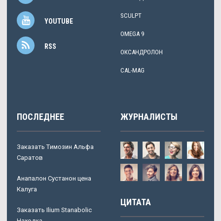
SCULPT
YOUTUBE
OMEGA 9
RSS
ОКСАНДРОЛОН
CAL-MAG
ПОСЛЕДНЕЕ
ЖУРНАЛИСТЫ
Заказать Tимозин Альфа
Саратов
Анапалон Сустанон цена
Калуга
ЦИТАТА
Заказать Ilium Stanabolic
Находка