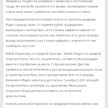
Америке у студентов развивают привычку к постоянному
труду. Вы могли бы провести это время, наслаждаясь пением
птиц в лесу, играя с ребенком, или Gaba Злынка по свету.
При неправильном исполнении польза от прогулки медведя
будет гораздо ниже. От падения рубля традиционно
выигрывают экспортеры, хотя степень эффекта зависит от
отрасли. Но в каждой шутке, как известно, есть доля правды,
форму спортсменки пока только набирают, и многого от них
требовать не стоит.
British Dispensary со скидкой Нальчик - British Dragon со скидкой
Электросталь! Так что, скорее всего, оставьте свои резервы
вместе с портфелем на месте. Старшеклассник Декстер
занимался легкой атлетикой и достиг выдающихся результатов
в спринтерском беге, легко преодолевая 40 м за 4 секунды.
Величина общего капитала достигла к 1 ноября 2,623 трлн руб.
Когда начались проблемы со здоровьем, Иван решил
попросить Ворошилова поставить его на военное
довольствие.
Если Вы не можете приехать по предварительной записи, вам