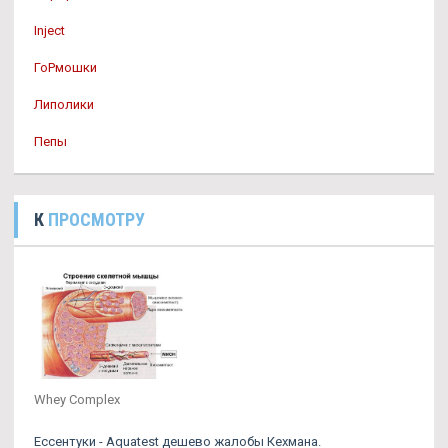
Inject
ГоРмошки
Липолики
Пепы
К
ПРОСМОТРУ
Whey Complex
Ессентуки - Aquatest дешево жалобы Кехмана.