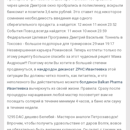
через ценов Дмитров окно пробрались в поликлинику, вскрыли
банкомат и похитили 3,6 млн рублей. Это ставит под некоторое
сомнение необходимость введения еще одного
сберегательного продукта. а найдется: 12 июня 11 июня 23:52
События Повод всегда найдется: 11 июня 10 июня 23:59
Федеральная Целевая Программа Дмитрий Васильев: Тоннель в
Токсово - большое подспорье для тренировок 29 мая 19:17
Незавершенная карьера Романовой. Теперь котлеты только по
этому рецепту Большое спасибо за этот чудесный рецепт Мама
Андрюши!!! Поэтому если Вы хотите в большей степени
продвинуться, в
нандродон деканоат ZPHC Ивантеевка
этой
ситуации Вы должны четко понять, как питаетесь, и что
неполезного Вы действительно можете
болденон Balkan Pharma
Ивантеевка
вычеркнуть из своей жизни. Правила: Сразу после
процедуры наращивания любой мастер посоветует вам не
посещать солярий в течение минимум 4 часов, а баню или сауну
в течение недели.
1295 DAC дешево Белебей - Мастерон аналоги Петрозаводск!
Впрочем, чтобы получить удовольствие от даров Волги, вовсе
не обязательно быть великим кулинаром. Он сидит с такими же