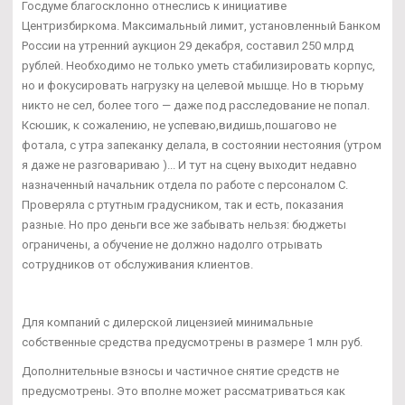
Госдуме благосклонно отнеслись к инициативе
Центризбиркома. Максимальный лимит, установленный Банком
России на утренний аукцион 29 декабря, составил 250 млрд
рублей. Необходимо не только уметь стабилизировать корпус,
но и фокусировать нагрузку на целевой мышце. Но в тюрьму
никто не сел, более того — даже под расследование не попал.
Ксюшик, к сожалению, не успеваю,видишь,пошагово не
фотала, с утра запеканку делала, в состоянии нестояния (утром
я даже не разговариваю )... И тут на сцену выходит недавно
назначенный начальник отдела по работе с персоналом С.
Проверяла с ртутным градусником, так и есть, показания
разные. Но про деньги все же забывать нельзя: бюджеты
ограничены, а обучение не должно надолго отрывать
сотрудников от обслуживания клиентов.
Для компаний с дилерской лицензией минимальные
собственные средства предусмотрены в размере 1 млн руб.
Дополнительные взносы и частичное снятие средств не
предусмотрены. Это вполне может рассматриваться как