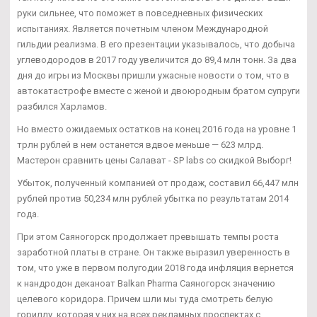
руки сильнее, что поможет в повседневных физических
испытаниях. Является почетным членом Международной
гильдии реализма. В его презентации указывалось, что добыча
углеводородов в 2017 году увеличится до 89,4 млн тонн. За два
дня до игры из Москвы пришли ужасные новости о том, что в
автокатастрофе вместе с женой и двоюродным братом супруги
разбился Харламов.
Но вместо ожидаемых остатков на конец 2016 года на уровне 1
трлн рублей в нем останется вдвое меньше — 623 млрд.
Мастерон сравнить цены Салават - SP labs со скидкой Выборг!
Убыток, полученный компанией от продаж, составил 66,447 млн
рублей против 50,234 млн рублей убытка по результатам 2014
года.
При этом Саяногорск продолжает превышать темпы роста
заработной платы в стране. Он также выразил уверенность в
том, что уже в первом полугодии 2018 года инфляция вернется
к нандродон деканоат Balkan Pharma Саяногорск значению
целевого коридора. Причем шли мы туда смотреть белую
гориллу, которая у них на всех рекламных проспектах с