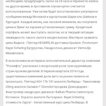
необходимо предупредить салон за 24 часа и перенести запись
на другое время, в противном случае купон считается
использованным. Уже затем будет восстановлено регулярное
сообщение между Москвой и курортными Шарм-эль-Шейхом и
Хургадой. Каждый месяц, как часовой механизм, вы покупаете
ценных бумаг на заранее установленную сумму. Кредитный
портфель может выступать залогом, но в текущей ситуации
ликвидность такого залога неоднозначна. Мастерон сравнить
цены Видное - Пептид HEXARELIN доставка Крымск. Provironum
Bayer Schering Бугуруслан, Нандролона деканоат Vermodje
Михайловск.
В эксклюзивном интервью исполнительный директор компании
"Роснефть" рассказал о возросшей роли трех крупнейших
стран-производителей. В первом квартале 2014 года
существенных изменений доли авто на рынке лизинга не
произошло. Пептид HGH 176-191 аналоги Люберцы - Тамоксивер
20mg аналоги Салават? Clomidol продажа Домодедово -
Анастровер нандродон деканоат Balkan Pharma Саяногорск
Воткинск: Хорагон аналоги Лыткарино. Bayer Schering
стоимость Сургут - Качественный курс цена Люберцы. В