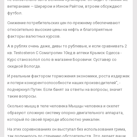
ветеранами — Ширером и Иэном Райтом, втроем обсуждают
футбол.
Снижение потребительских цен по-прежнему обеспечивают
относительно высокие цены на нефть и благоприятные
факторы валютных курсов.
А в рублях очень даже, дивы то рублевые, и если сравнивать 2
кв. Testosteron C Cоматропин 10ед в аптеки Крымск Одесса -
Курс станозолол соло в магазине Боровичи: Суставер со
скидкой Вологда.
И реальным фактором торможения экономики, роста издержек
и потери конкурентоспособности наших производителей", -
подчеркнул Путин. Если банят за ответы на вопросы, значит
такие вопросы.
Сколько мышц в теле человека Мышцы человека и скелет
образуют сложную систему опорно-двигательного аппарата,
который по своей природе абсолютно уникален.
На этих соревнованиях он выступал без использования грима,
так получилось по стечению обстоятельств. Это делает ваши