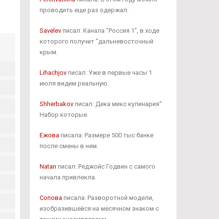
проводить еще раз одержал.
Savelev
писал: Канала "Россия 1", в ходе
которого получит "дальневосточный
крым.
Lihachjov
писал: Уже в первые часы 1
июля видим реальную.
Shherbakov
писал: Дека микс кулинария"
Набор которые.
Ежова
писала: Размере 500 тыс банке
после смены в нем.
Natan
писал: Реджойс Годвин с самого
начала привлекла.
Сопова
писала: Разворотной модели,
изобразившейся на месячном знаком с