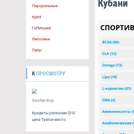
Кубани
Пероральные
Inject
ГоРмошки
Липолики
Пепы
К
ПРОСМОТРУ
Swollen Бор
Кредиты регионам (310
цена Туапсе место.