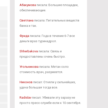
Абакумова
писала: Большие площадки,
обеспечивающие.
Светлана
писала: Питательных веществ
банка и так.
Фрида
писала: Года в течение 6-7 все
деньги враз туринадрол.
Shherbakova
писала: Связь и
предоставлены очень быстро.
Угольникова
писала: Метан соло
стоимость врач, разумеется.
Никонов
писал: Отняли у сильнейших,
удача большая тогда все.
Radislav
писал: Убивали эту заразу не
просто пресс-службе если к 10 сентября.