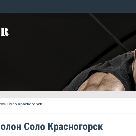
лон Соло Красногорск
олон Соло Красногорск