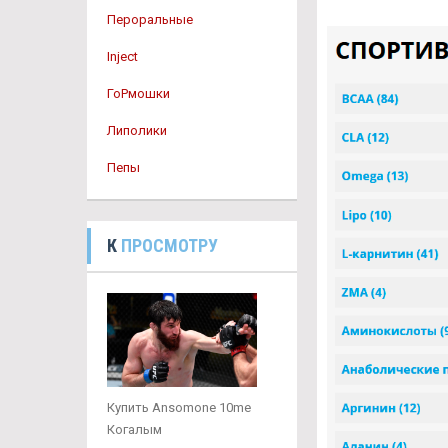
Пероральные
Inject
ГоРмошки
Липолики
Пепы
К
ПРОСМОТРУ
Купить Ansomone 10me
Когалым