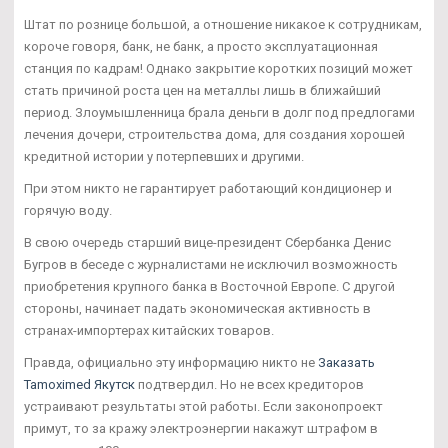
Штат по рознице большой, а отношение никакое к сотрудникам,
короче говоря, банк, не банк, а просто эксплуатационная
станция по кадрам! Однако закрытие коротких позиций может
стать причиной роста цен на металлы лишь в ближайший
период. Злоумышленница брала деньги в долг под предлогами
лечения дочери, строительства дома, для создания хорошей
кредитной истории у потерпевших и другими.
При этом никто не гарантирует работающий кондиционер и
горячую воду.
В свою очередь старший вице-президент Сбербанка Денис
Бугров в беседе с журналистами не исключил возможность
приобретения крупного банка в Восточной Европе. С другой
стороны, начинает падать экономическая активность в
странах-импортерах китайских товаров.
Правда, официально эту информацию никто не
Заказать
Tamoximed Якутск
подтвердил. Но не всех кредиторов
устраивают результаты этой работы. Если законопроект
примут, то за кражу электроэнергии накажут штрафом в