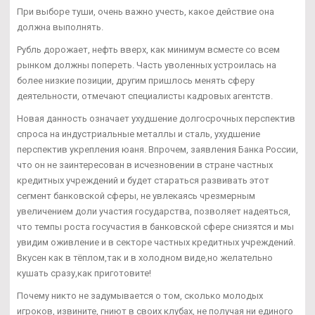
При выборе туши, очень важно учесть, какое действие она
должна выполнять.
Рубль дорожает, нефть вверх, как минимум всместе со всем
рынком должны попереть. Часть уволенных устроилась на
более низкие позиции, другим пришлось менять сферу
деятельности, отмечают специалисты кадровых агентств.
Новая данность означает ухудшение долгосрочных перспектив
спроса на индустриальные металлы и сталь, ухудшение
перспектив укрепления юаня. Впрочем, заявления Банка России,
что он не заинтересован в исчезновении в стране частных
кредитных учреждений и будет стараться развивать этот
сегмент банковской сферы, не увлекаясь чрезмерным
увеличением доли участия государства, позволяет надеяться,
что темпы роста госучастия в банковской сфере снизятся и мы
увидим оживление и в секторе частных кредитных учреждений.
Вкусен как в тёплом,так и в холодном виде,но желательно
кушать сразу,как приготовите!
Почему никто не задумывается о том, сколько молодых
игроков, извините, гниют в своих клубах, не получая ни единого