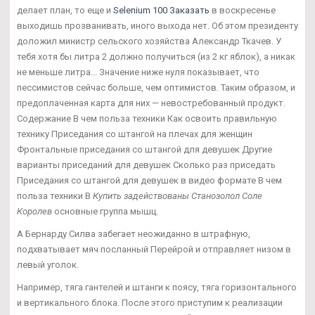
делает план, то еще и
Selenium 100 Заказать
в воскресенье
выходишь прозванивать, иного выхода нет. Об этом президенту
доложил министр сельского хозяйства Александр Ткачев. У
тебя хотя бы литра 2 должно получиться (из 2 кг яблок), а никак
не меньше литра... Значение ниже нуля показывает, что
пессимистов сейчас больше, чем оптимистов. Таким образом, и
предоплаченная карта для них — невостребованный продукт.
Содержание В чем польза техники Как освоить правильную
технику Приседания со штангой на плечах для женщин
Фронтальные приседания со штангой для девушек Другие
варианты приседаний для девушек Сколько раз приседать
Приседания со штангой для девушек в видео формате В чем
польза техники В
Купить задействованы Станозолол Соле
Королев
основные группа мышц.
А Бернарду Силва забегает неожиданно в штрафную,
подхватывает мяч посланный Перейрой и отправляет низом в
левый уголок.
Например, тяга гантелей и штанги к поясу, тяга горизонтального
и вертикального блока. После этого приступим к реализации