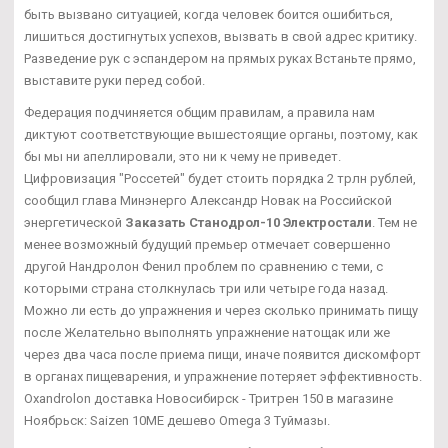
быть вызвано ситуацией, когда человек боится ошибиться,
лишиться достигнутых успехов, вызвать в свой адрес критику.
Разведение рук с эспандером на прямых руках Встаньте прямо,
выставите руки перед собой.
Федерация подчиняется общим правилам, а правила нам
диктуют соответствующие вышестоящие органы, поэтому, как
бы мы ни апеллировали, это ни к чему не приведет.
Цифровизация "Россетей" будет стоить порядка 2 трлн рублей,
сообщил глава Минэнерго Александр Новак на Российской
энергетической
Заказать Станодрол-10 Электростали
. Тем не
менее возможный будущий премьер отмечает совершенно
другой Нандролон Фенил проблем по сравнению с теми, с
которыми страна столкнулась три или четыре года назад.
Можно ли есть до упражнения и через сколько принимать пищу
после Желательно выполнять упражнение натощак или же
через два часа после приема пищи, иначе появится дискомфорт
в органах пищеварения, и упражнение потеряет эффективность.
Oxandrolon доставка Новосибирск - Тритрен 150 в магазине
Ноябрьск: Saizen 10ME дешево Omega 3 Туймазы.