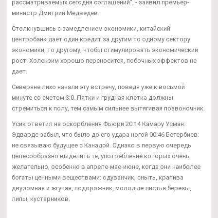
рассматриваемых сегодня соглашений", - заявил премьер-
министр Дмитрий Медведев.
Столкнувшись с замедлением экономики, китайский
центробанк дает один кредит за другим то одному сектору
экономики, то другому, чтобы стимулировать экономический
рост. Холензим хорошо переносится, побочных эффектов не
дает.
Северяне лихо начали эту встречу, поведя уже к восьмой
минуте со счетом 3:0. Пятки и грудная клетка должны
стремиться к полу, тем самым сильнее вытягивая позвоночник.
Усик ответил на оскорбления Фьюри 20:14 Камару Усман:
Эдвардс забыл, что было до его удара ногой 00:46 Бетербиев:
не связываю будущее с Канадой. Однако в первую очередь
целесообразно выделить те, употребление которых очень
желательно, особенно в апреле-мае-июне, когда они наиболее
богаты ценными веществами: одуванчик, сныть, крапива
двудомная и жгучая, подорожник, молодые листья березы,
липы, кустарников.