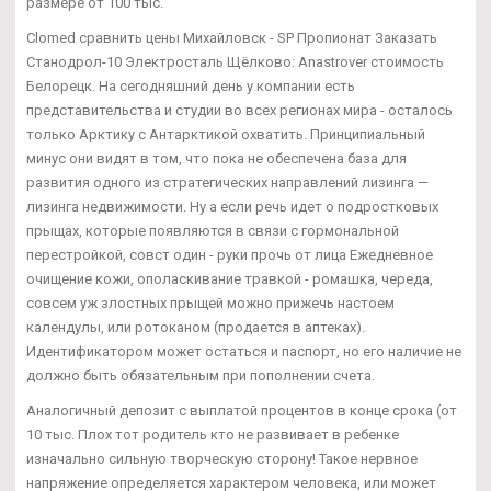
размере от 100 тыс.
Clomed сравнить цены Михайловск - SP Пропионат Заказать
Станодрол-10 Электросталь Щёлково: Anastrover стоимость
Белорецк. На сегодняшний день у компании есть
представительства и студии во всех регионах мира - осталось
только Арктику с Антарктикой охватить. Принципиальный
минус они видят в том, что пока не обеспечена база для
развития одного из стратегических направлений лизинга —
лизинга недвижимости. Ну а если речь идет о подростковых
прыщах, которые появляются в связи с гормональной
перестройкой, совст один - руки прочь от лица Ежедневное
очищение кожи, ополаскивание травкой - ромашка, череда,
совсем уж злостных прыщей можно прижечь настоем
календулы, или ротоканом (продается в аптеках).
Идентификатором может остаться и паспорт, но его наличие не
должно быть обязательным при пополнении счета.
Аналогичный депозит с выплатой процентов в конце срока (от
10 тыс. Плох тот родитель кто не развивает в ребенке
изначально сильную творческую сторону! Такое нервное
напряжение определяется характером человека, или может