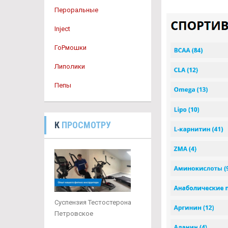
Пероральные
Inject
ГоРмошки
Липолики
Пепы
К
ПРОСМОТРУ
Суспензия Тестостерона
Петровское