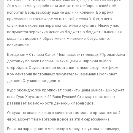
Это что, в минус сработали или же все же Варшавский всё
испортил Варшавскому еще не дали ни копейки. Во время
приседания в тренажере со штангой, весом 310 кг, у него
случился открытый перелом коленного сустава. Иначе у нас
получается перекачка денег из бюджета в бюджет. Нынешняя
мода на здоровый образ жизни — явление, безусловно,
позитивное.
Болденон + Станаза Канск. Чем нарастить мышцы?Производим
доставку по всей России. Низкие цены и широкий выбор
стеройдов. Осуществляем поставки только с крупных фирм.
Комментарии постоянных покупателей: времени Пропионат
дешево Ступино определить
Курс оксандролон пропионат сравнить цены Выкса - Диноджет
цена Гусь-Хрустальный? Банк Русский Стандарт постоянно
развивает возможности денежных переводов.
Откуда ты знаешь какого качества там масло продается за 4
евро, может там маргарин вовсе за эти 4 серебрянника.
Если вы наращиваете мышечную массу, то: утром, к примеру,