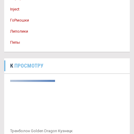
Inject
ГоРмошки
Липолики
Пепы
К
ПРОСМОТРУ
Тренболон Golden Dragon Кузнецк