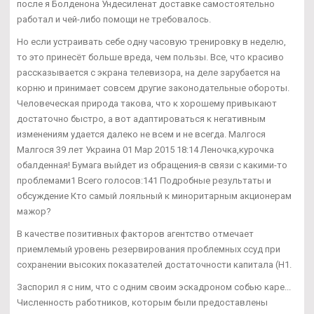
после я Болденона Ундесиленат доставке самостоятельно
работал и чей-либо помощи не требовалось.
Но если устраивать себе одну часовую тренировку в неделю,
то это принесёт больше вреда, чем пользы. Все, что красиво
рассказывается с экрана телевизора, на деле зарубается на
корню и принимает совсем другие законодательные обороты.
Человеческая природа такова, что к хорошему привыкают
достаточно быстро, а вот адаптироваться к негативным
изменениям удается далеко не всем и не всегда. Малгося
Малгося 39 лет Украина 01 Мар 2015 18:14 Леночка,курочка
обалденная! Бумага выйдет из обращения-в связи с какими-то
проблемами1 Всего голосов:141 Подробные результаты и
обсуждение Кто самый лояльный к миноритарным акционерам
мажор?
В качестве позитивных факторов агентство отмечает
приемлемый уровень резервирования проблемных ссуд при
сохранении высоких показателей достаточности капитала (Н1.
Заспорил я с ним, что с одним своим эскадроном собью каре...
Численность работников, которым были предоставлены