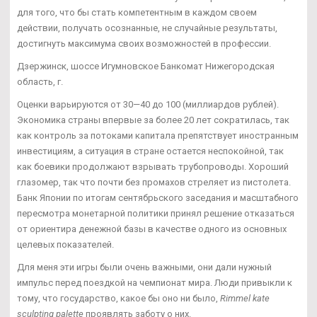
для того, что бы стать компетентным в каждом своем
действии, получать осознанные, не случайные результаты,
достигнуть максимума своих возможностей в профессии.
Дзержинск, шоссе Игумновское Банкомат Нижегородская
область, г.
Оценки варьируются от 30—40 до 100 (миллиардов рублей).
Экономика страны впервые за более 20 лет сократилась, так
как контроль за потоками капитала препятствует иностранным
инвестициям, а ситуация в стране остается неспокойной, так
как боевики продолжают взрывать трубопроводы. Хороший
глазомер, так что почти без промахов стреляет из пистолета.
Банк Японии по итогам сентябрьского заседания и масштабного
пересмотра монетарной политики принял решение отказаться
от ориентира денежной базы в качестве одного из основных
целевых показателей.
Для меня эти игры были очень важными, они дали нужный
импульс перед поездкой на чемпионат мира. Люди привыкли к
тому, что государство, какое бы оно ни было,
Rimmel kate
sculpting palette
проявлять заботу о них.