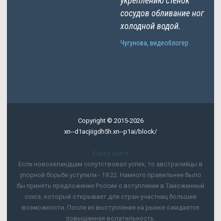
укреплению стенок
сосудов обливание ног
холодной водой.
Чугунова, видеоблогер
Copyright © 2015-2026
xn--d1acjiigdh5h.xn--p1ai/block/
Карта сайта
Если новозеландцам сопутствовал успех, то австралийцы в
упорной борьбе уступили - 19:22. Намного правильнее было
бы принять предложение России о вступлении в Таможенный
союз, который открывает для стран-участниц большие
возможности. После их выступления на рынке ожидается
повышенная волатильность.