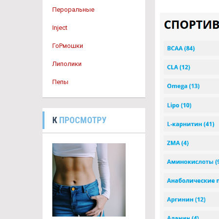
Пероральные
Inject
ГоРмошки
Липолики
Пепы
К
ПРОСМОТРУ