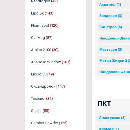
Nandroged
(49)
Lipo 6X
(143)
Pharmabol
(120)
Cal-Mag
(87)
Amino 2100
(30)
Anabolic Window
(101)
Liquid 50
(49)
Оксандролон
(147)
Testenol
(85)
Sculpt
(55)
Combat Powder
(125)