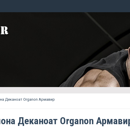
на Деканоат Organon Армавир
она Деканоат Organon Армави