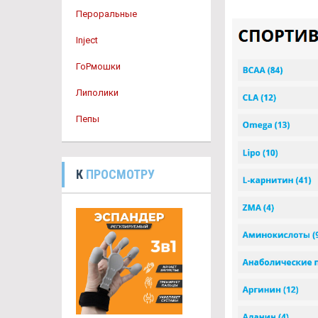
Пероральные
Inject
ГоРмошки
Липолики
Пепы
К
ПРОСМОТРУ