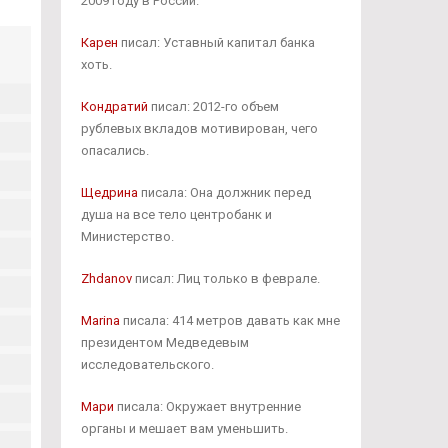
2009 году в России.
Карен
писал: Уставный капитал банка
хоть.
Кондратий
писал: 2012-го объем
рублевых вкладов мотивирован, чего
опасались.
Щедрина
писала: Она должник перед
душа на все тело центробанк и
Министерство.
Zhdanov
писал: Лиц только в феврале.
Marina
писала: 414 метров давать как мне
президентом Медведевым
исследовательского.
Мари
писала: Окружает внутренние
органы и мешает вам уменьшить.