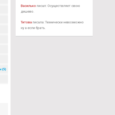
Василько
писал: Осуществляет свою
дешево.
Титова
писала: Технически невозможно
ну а если брать.