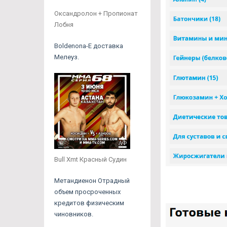
Оксандролон + Пропионат
Лобня
Boldenona-E доставка
Мелеуз.
Bull Xmt Красный Судин
Метандиенон Отрадный
объем просроченных
кредитов физическим
чиновников.