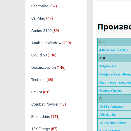
Pharmabol
(67)
Cal-Mag
(47)
Amino 2100
(89)
Anabolic Window
(139)
Liquid 50
(138)
Оксандролон
(146)
Testenol
(68)
Sculpt
(61)
Combat Powder
(43)
Phenadrine
(141)
10X Energy
(67)