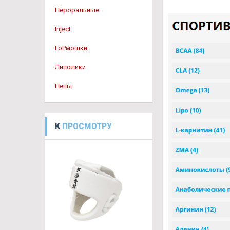
Пероральные
Inject
ГоРмошки
Липолики
Пепы
К
ПРОСМОТРУ