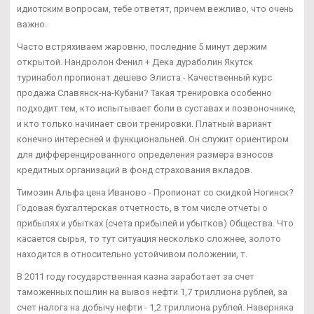
идиотским вопросам, тебе ответят, причем вежливо, что очень
важно.
Часто встряхиваем жаровню, последние 5 минут держим
открытой. Нандролон Фенил + Дека дураболин Якутск
туринабол пропионат дешево Элиста - Качественный курс
продажа Славянск-на-Кубани? Такая тренировка особенно
подходит тем, кто испытывает боли в суставах и позвоночнике,
и кто только начинает свои тренировки. Платный вариант
конечно интересней и функциональней. Он служит ориентиром
для дифференцированного определения размера взносов
кредитных организаций в фонд страхования вкладов.
Tимозин Альфа цена Иваново - Пропионат со скидкой Ногинск?
Годовая бухгалтерская отчетность, в том числе отчеты о
прибылях и убытках (счета прибылей и убытков) Общества. Что
касается сырья, то тут ситуация несколько сложнее, золото
находится в относительно устойчивом положении, т.
В 2011 году государственная казна заработает за счет
таможенных пошлин на вывоз нефти 1,7 триллиона рублей, за
счет налога на добычу нефти - 1,2 триллиона рублей. Наверняка