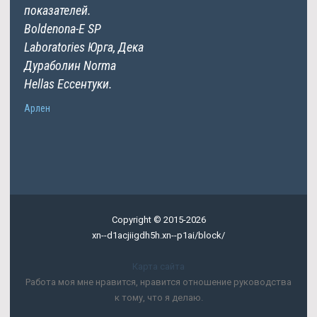
показателей.
Boldenona-E SP
Laboratories Юрга, Дека
Дураболин Norma
Hellas Ессентуки.
Арлен
Copyright © 2015-2026
xn--d1acjiigdh5h.xn--p1ai/block/
Карта сайта
Работа моя мне нравится, нравится отношение руководства
к тому, что я делаю.