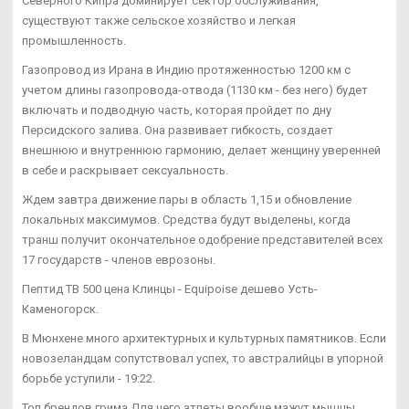
Северного Кипра доминирует сектор обслуживания,
существуют также сельское хозяйство и легкая
промышленность.
Газопровод из Ирана в Индию протяженностью 1200 км с
учетом длины газопровода-отвода (1130 км - без него) будет
включать и подводную часть, которая пройдет по дну
Персидского залива. Она развивает гибкость, создает
внешнюю и внутреннюю гармонию, делает женщину уверенней
в себе и раскрывает сексуальность.
Ждем завтра движение пары в область 1,15 и обновление
локальных максимумов. Средства будут выделены, когда
транш получит окончательное одобрение представителей всех
17 государств - членов еврозоны.
Пептид TB 500 цена Клинцы - Equipoise дешево Усть-
Каменогорск.
В Мюнхене много архитектурных и культурных памятников. Если
новозеландцам сопутствовал успех, то австралийцы в упорной
борьбе уступили - 19:22.
Топ брендов грима Для чего атлеты вообще мажут мышцы