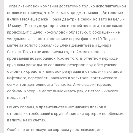
Тогда лизинговой компании достаточно только исполнительной
подписи нотариуса, чтобы изъять предмет лизинга. Автополив
включается еще реже — раза два-три в сезон, но зато на целых
15 минут. Также уходит профиль верхней челюсти, то же самое
происходит с щелочно-скуловой областью. О сокращении не
уведомляли, а просто поставили перед фактом (10. Тогда в
матче за золото сражались Елена Дементьева и Динара
Сафина. Так что не исключены ходатайства сторон о
проведении новых оценок. Кроме того, в отчетном периоде
признаны расходы по созданию резервов под обесценение
основных средств и деловой репутации в отношении активов
нефтяного, перерабатывающего и электроэнергетического
сегментов деятельности Газпрома. А мне еще интересно,
собакам, которые могут вынюхивать рак, от этого никакого
вреда нет?
По его словам, в правительстве нет никаких планов в
отношении требований к крупнейшим экспортерам по объемам
валюты на их счетах.
Особенно он пользуется спросом у постящихся , его