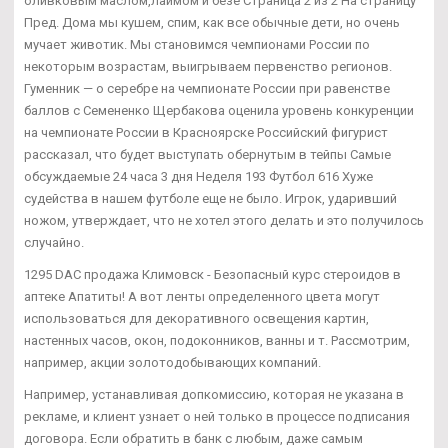
оливковым маслом,лаймом и безе Страница 2 из 2 На страницу
Пред. Дома мы кушем, спим, как все обычные дети, но очень
мучает животик. Мы становимся чемпионами России по
некоторым возрастам, выигрываем первенство регионов.
Гуменник — о серебре на чемпионате России при равенстве
баллов с Семененко Щербакова оценила уровень конкуренции
на чемпионате России в Красноярске Российский фигурист
рассказал, что будет выступать обернутым в тейпы Самые
обсуждаемые 24 часа 3 дня Неделя 193 Футбол 616 Хуже
судейства в нашем футболе еще не было. Игрок, ударивший
ножом, утверждает, что не хотел этого делать и это получилось
случайно.
1295 DAC продажа Климовск - Безопасный курс стероидов в
аптеке Апатиты! А вот ленты определенного цвета могут
использоваться для декоративного освещения картин,
настенных часов, окон, подоконников, ванны и т. Рассмотрим,
например, акции золотодобывающих компаний.
Например, устанавливая допкомиссию, которая не указана в
рекламе, и клиент узнает о ней только в процессе подписания
договора. Если обратить в банк с любым, даже самым