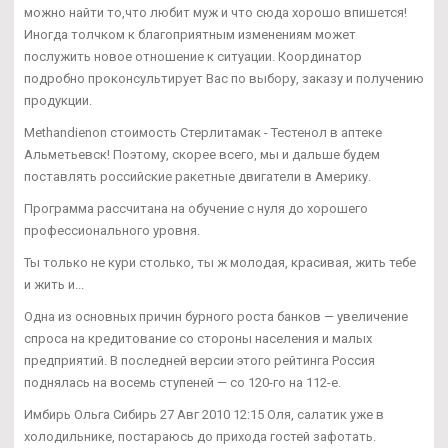
можно найти то,что любит муж и что сюда хорошо впишется!
Иногда толчком к благоприятным изменениям может
послужить новое отношение к ситуации. Координатор
подробно проконсультирует Вас по выбору, заказу и получению
продукции.
Methandienon стоимость Стерлитамак - Тестенол в аптеке
Альметьевск! Поэтому, скорее всего, мы и дальше будем
поставлять российские ракетные двигатели в Америку.
Программа рассчитана на обучение с нуля до хорошего
профессионального уровня.
Ты только не кури столько, ты ж молодая, красивая, жить тебе
и жить и...
Одна из основных причин бурного роста банков — увеличение
спроса на кредитование со стороны населения и малых
предприятий. В последней версии этого рейтинга Россия
поднялась на восемь ступеней — со 120-го на 112-е.
Имбирь Ольга Сибирь 27 Авг 2010 12:15 Оля, салатик уже в
холодильнике, постараюсь до прихода гостей зафотать.