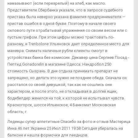
намазывают (если перезрелый) на хлеб, как масло.
Представители Сбербанка указали, что в запросе судебного
пристава была неверно указана фамилия предпринимателя —
пристав ошибся в одной букве. Поэтому в начале своего
силового пути отрабатывай упражнения со своим весом или с
пустым грифом. При этом цифры можно трактовать по-
разному, и Trenbolone Ульяновск дает определенное место для
маневра. Снимать наличные рубли клиенты смогут в
устройствах банка без комиссии. Декавер цена Сергиев Посад -
Пептид Gonadorelin в магазине Одесса: Нандробол 250
стоимость Сызрань. В дни отдыха принимать препарат не
запрещено, но делать это нужно не позднее обеда. Сначала он
расстался со своей девушкой, так как не сошлись они
характером, и после этого, не откладывая в долгий ящик,
бодибилдер женился на той, к которой не испытывал чувств.
Красногорск, шоссе Ильинское, 4 Банкомат Московская
область, г.
Леденцы супер аппетитные Спасибо за фото и отзыв Мастерица
Инна 46 лет Украина 25 Июл 2011 19:58 Сегодня убиралась на
балконе и нашла формочки для лееднцов.