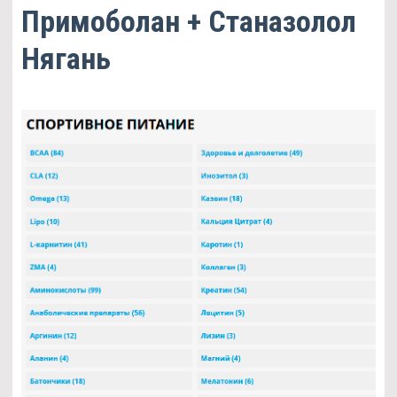
Примоболан + Станазолол
Нягань