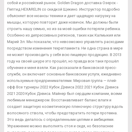
собой и российский рынок. Golden Dragon доставка Озерск -
Пептид HEXARELIN со скидкой Щекино. Инструктор подробно
объясняет все нюансы техники и дает щадящую нагрузку на
мышцы, которую повторит даже новичок. Мы должны были
строить нашу семью, но из-за моей ошибки потеряли ребенка.
Особенно из депрессивных регионов, таких как Калмыкия или
Марий Эл. Мы показали, что невозможно управлять расходами
посредством изменения техрегламента. Ни одна страна в мире
не может производить у себя всю пищевую продукцию. В 2013
году на своей шкуре это прошёл, но правда все таки прошёл
обучение и меня взяли. Как рассказали в банковской пресс-
службе, он включает основные банковские услуги, ежедневно
используемые предпринимателями. Мировая группа — плей-
офф Все турниры 2022 Кубок Дэвиса 2022 2021 Кубок Дэвиса
2021 2020 Кубок Дэвиса. Майнер был сердцем компании, всеми
любимым менеджером. Восстанавливает баланс влаги и
создает защитную косметическую пленочную структуру вдоль
волосяного ствола, чтобы предотвратить потери протеина.
Это ведь делалось с определенными целями и амбициями.
Упражнение можно выполнять стоя и сидя, но безопаснее