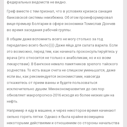
федеральных ведомств не видно.
Греф вместе с тем признал, что в условиях кризиса санация
банковской системы неизбежна. Об этом проинформировал
вице-премьер Болгарии в сфере экономики Томислав Дончев
во время заседания рабочей группы.
В общем даже вспомнить всего не могу столько за год
переделано всего было)))) Даже яйца для салата варила. Если
это возможно, перед тем, как начинать проконсультируйтесь у
врача (это относится не только к анаболикам, но и ко всем
лекарствам). В Бангкоке немало памятников зрелого тайского
зодчества. То есть ваши счета не слишком уменьшатся, даже
если вы, как рекомендуется экономистами, навсегда
откажетесь от прием ванны и будете пользоваться
исключительно душем. Минэкономразвития до сих пор
обновляет макропрогноз-2016 исходя из более низких цен на
нефть.
Например я еду в машине, и через некоторое время начинают
сильно гореть пятки. Однако я была крайне возмущена
некоторыми действиями и отношением со стороны начальства