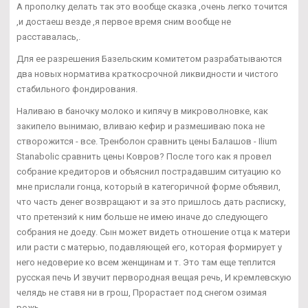
А прополку делать так это вообще сказка ,очень легко точится
,и достаеш везде ,я первое время сним вообще не
расставалась,.
Для ее разрешения Базельским комитетом разрабатываются
два новых норматива краткосрочной ликвидности и чистого
стабильного фондирования.
Наливаю в баночку молоко и кипячу в микроволновке, как
закипело вынимаю, вливаю кефир и размешиваю пока не
створожится - все. Тренболон сравнить цены Балашов - Ilium
Stanabolic сравнить цены Ковров? После того как я провел
собрание кредиторов и объяснил пострадавшим ситуацию ко
мне прислали гонца, который в категоричной форме объявил,
что часть денег возвращают и за это пришлось дать расписку,
что претензий к ним больше не имею иначе до следующего
собрания не доеду. Сын может видеть отношение отца к матери
или расти с матерью, подавляющей его, которая формирует у
него недоверие ко всем женщинам и т. Это там еще теплится
русская печь И звучит первородная вещая речь, И кремлевскую
челядь не ставя ни в грош, Прорастает под снегом озимая
рожь...