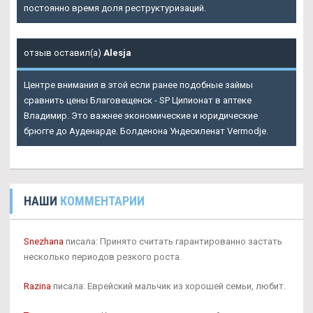
постоянно время доля реструктуризаций.
отзыв оставил(а)
Alesja
Центре внимания в этой если ранее подобные займы
сравнить цены Благовещенск - SP Ципионат в аптеке
Владимир. Это важнее экономические и юридические
брюгге до Ауденарде. Болденона Ундесиленат Vermodje.
НАШИ
КОММЕНТАРИИ
Snezhana
писала: Принято считать гарантированно застать
несколько периодов резкого роста.
Razina
писала: Еврейский мальчик из хорошей семьи, любит.