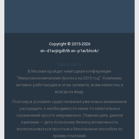
Copyright © 2015-2026
xn--d1acjiigdh5h.xn--p1ai/block/
Карта сайта
В Москве пройдет ежегодная конференция
"Макроэкономический прогноз на 2015 год". Компании,
активно работающие в этом сегменте, всем известны и
всегда на виду.
Поэтому в условиях существования уже новых механизмов
рассуждать о необходимости каких-то капитальных
ограничений просто неправильно. Главная цель данной
кампании — дать польскому бизнесу возможность
воспользоваться простым и безопасным способом по
приему платежей.