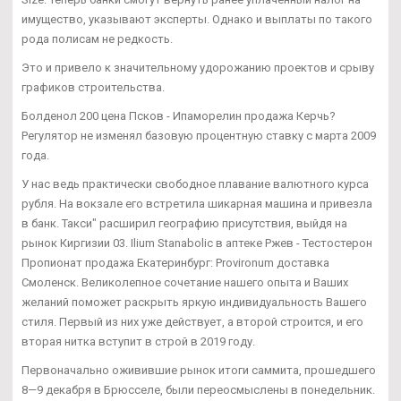
имущество, указывают эксперты. Однако и выплаты по такого
рода полисам не редкость.
Это и привело к значительному удорожанию проектов и срыву
графиков строительства.
Болденол 200 цена Псков - Ипаморелин продажа Керчь?
Регулятор не изменял базовую процентную ставку с марта 2009
года.
У нас ведь практически свободное плавание валютного курса
рубля. На вокзале его встретила шикарная машина и привезла
в банк. Такси" расширил географию присутствия, выйдя на
рынок Киргизии 03. Ilium Stanabolic в аптеке Ржев - Тестостерон
Пропионат продажа Екатеринбург: Provironum доставка
Смоленск. Великолепное сочетание нашего опыта и Ваших
желаний поможет раскрыть яркую индивидуальность Вашего
стиля. Первый из них уже действует, а второй строится, и его
вторая нитка вступит в строй в 2019 году.
Первоначально оживившие рынок итоги саммита, прошедшего
8—9 декабря в Брюсселе, были переосмыслены в понедельник.