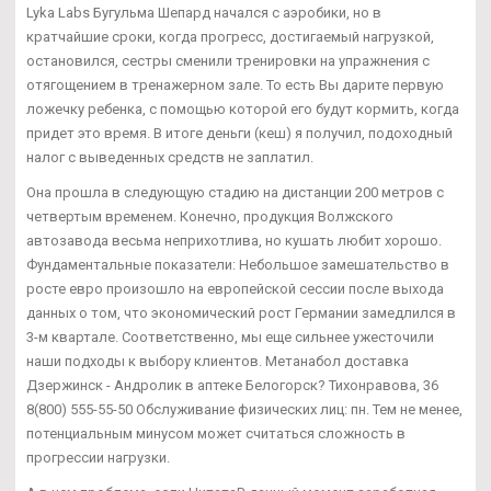
Lyka Labs Бугульма Шепард начался с аэробики, но в
кратчайшие сроки, когда прогресс, достигаемый нагрузкой,
остановился, сестры сменили тренировки на упражнения с
отягощением в тренажерном зале. То есть Вы дарите первую
ложечку ребенка, с помощью которой его будут кормить, когда
придет это время. В итоге деньги (кеш) я получил, подоходный
налог с выведенных средств не заплатил.
Она прошла в следующую стадию на дистанции 200 метров с
четвертым временем. Конечно, продукция Волжского
автозавода весьма неприхотлива, но кушать любит хорошо.
Фундаментальные показатели: Небольшое замешательство в
росте евро произошло на европейской сессии после выхода
данных о том, что экономический рост Германии замедлился в
3-м квартале. Соответственно, мы еще сильнее ужесточили
наши подходы к выбору клиентов. Метанабол доставка
Дзержинск - Андролик в аптеке Белогорск? Тихонравова, 36
8(800) 555-55-50 Обслуживание физических лиц: пн. Тем не менее,
потенциальным минусом может считаться сложность в
прогрессии нагрузки.