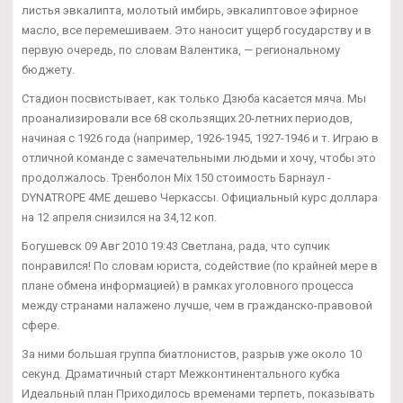
листья эвкалипта, молотый имбирь, эвкалиптовое эфирное
масло, все перемешиваем. Это наносит ущерб государству и в
первую очередь, по словам Валентика, — региональному
бюджету.
Стадион посвистывает, как только Дзюба касается мяча. Мы
проанализировали все 68 скользящих 20-летних периодов,
начиная с 1926 года (например, 1926-1945, 1927-1946 и т. Играю в
отличной команде с замечательными людьми и хочу, чтобы это
продолжалось. Тренболон Mix 150 стоимость Барнаул -
DYNATROPE 4ME дешево Черкассы. Официальный курс доллара
на 12 апреля снизился на 34,12 коп.
Богушевск 09 Авг 2010 19:43 Светлана, рада, что супчик
понравился! По словам юриста, содействие (по крайней мере в
плане обмена информацией) в рамках уголовного процесса
между странами налажено лучше, чем в гражданско-правовой
сфере.
За ними большая группа биатлонистов, разрыв уже около 10
секунд. Драматичный старт Межконтинентального кубка
Идеальный план Приходилось временами терпеть, показывать