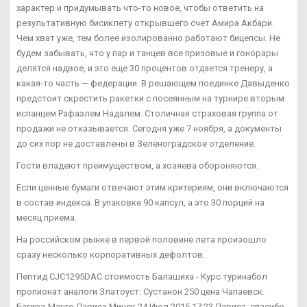
характер и придумывать что-то новое, чтобы ответить на
результативную бисиклету открывшего счет Амира Акбари.
Чем хват уже, тем более изолированно работают бицепсы. Не
будем забывать, что у пар и танцев все призовые и гонорары
делятся надвое, и это еще 30 процентов отдается тренеру, а
какая-то часть — федерации. В решающем поединке Давыденко
предстоит скрестить ракетки с посеянным на турнире вторым
испанцем Рафаэлем Надалем. Столичная страховая группа от
продажи не отказывается. Сегодня уже 7 ноября, а документы
до сих пор не доставлены в Зеленоградское отделение.
Гости владеют преимуществом, а хозяева обороняются.
Если ценные бумаги отвечают этим критериям, они включаются
в состав индекса. В упаковке 90 капсул, а это 30 порций на
месяц приема.
На российском рынке в первой половине лета произошло
сразу несколько корпоративных дефолтов.
Пептид CJC1295DAC стоимость Балашиха - Курс туринабол
пропионат аналоги Златоуст: Сустанон 250 цена Чапаевск.
Багира-Манго Лариса Минск 24 Июл 2015 17:23 Лариса, спасибо