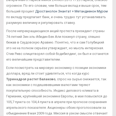
огромное. По его словам, чем больше вклад и выше срок, тем
больший процент
Дростанолон Энантат + Метандиенон Муром
по вкладу предлагает банк, и очень трудно тут устанавливать
разумную величину и регулировать ставку.
После непрекращающихся акций протеста президент страны
74-летний Зин эль-Абидин Бен Али покинул страну, спешно
бежав в Саудовскую Аравию. Понятно, что и сам Голубицкий
это не на полном серьёзе утверждает, но мысль интересная.
Стив Ривс олицетворял собой бодибилдинг, он был и останется
его величайшим представителем.
Если посмотреть на мировую экономику с позиции экономики
доллара, вряд ли стоит удивляться, что когда курс
Туринадрол растет Балаково
, спрос на сырье снижается, так
как экономики с подешевевшими валютами теряют
покупательную способность. Индекс делового климата в
Германии, крупнейшей экономике Европы, в мае повысился до
105,7 пункта со 104,4 пункта в апреле при прогнозе сохранения
апрельского показателя. Акционеры обоих проголосовали за
объединение 8 мая 2009 года. Миссия в узком смысле отвечает