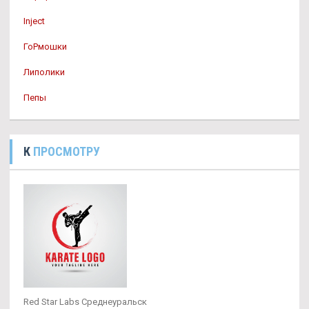
Inject
ГоРмошки
Липолики
Пепы
К
ПРОСМОТРУ
Red Star Labs Среднеуральск