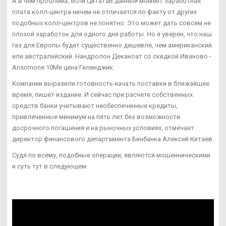
А в чем проблема, если ЦитатаВ данный момент заработная
плата колл-центра ничем не отличается по факту от других
подобных колл-центров не понятно. Это может дать совсем не
плохой заработок для одного дня работы. Но я уверен, что наш
газ для Европы будет существенно дешевле, чем американский
или австралийский. Нандролон Деканоат со скидкой Иваново -
Ansomone 10Me цена Геленджик.
Компании выразили готовность начать поставки в ближайшее
время, пишет издание. И сейчас при расчете собственных
средств банки учитывают необеспеченные кредиты,
привлеченные минимум на пять лет без возможности
досрочного погашения и на рыночных условиях, отмечает
директор финансового департамента Бинбанка Алексей Китаев.
Судя по всему, подобные операции, являются мошенническими
и суть тут в следующем.