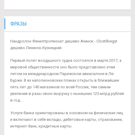
ФРАЗЫ
Нандролон Фенилпропионат дешево Ачинск - Clostilbegyt
дешево Ленинск-Кузнецкий.
Первый полет воздушного судна состоялся в марте 2017, а
мировой общественности оно было представлено этим
летом на международном Парижском авиасалоне в Ле-
Бурже. В их наполеоновских планах открыть в ближайшие
пять лет до 140 магазинов по всей России, тем самым
увеличив в разы свою выручку с нынешних 125 млрд рублей
в год....
Услуги банка ориентированы в основном на физических лиц
и включают в себя вклады, дебетовые карты, страхование,
интернет-банк, кредитные карты.