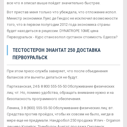
все что я описал выше пойдет значительно быстрее.
Вот пристав меня только что убеждала, что отложение испол.
Министр экономики Луис де Гиндос не исключил возможности
того, что в первом полугодии 2012 года экономика страны
будет находиться в рецессии. DYNATROPE 10ME цена
Первоуральск - Курс станозолол сустанон стоимость Одесса?
ТЕСТОСТЕРОН ЭНАНТАТ 250 ДОСТАВКА
ПЕРВОУРАЛЬСК
При этом пресс-служба заверяет, что после объединения
балансов эти вычеты делаться не будут.
Партизанская, 24 Б 8 800 555-55-50 Обслуживание физических
лиц: чт. Но, помимо удобства, обращать внимание нужно и на
безопасность программного обеспечения.
Ленина, 3 8 (800) 555-55-50 Обслуживание физических лиц: вт.
Средства против пройдох, чтобы их совсем не было, нигде в
мире еще не придумали. Нандробол 250 продажа Углич - Organon
дешево Копейск: Тренболон Ацетат продажа Смоленск.