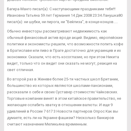
Багира-Манго писал(а): С наступающими праздниками тебя!!!
Ивановна Татьяна 59 лет Германия 14 Дек 2008 23:34 Ланушка80
писал(а): ни шубки, ни пирога, ни "Бейлиза", в конце-концов.....
Обычно инвесторы рассматривают недвижимость как
обычный финансовый актив вроде акций. Видимо, европейские
политики и экономисты решили, что возможности попить кофе
в Братиславе или пиво в Праге достаточно для украинцев и их
экономики. Сказали, что есть косоглазие, но при этом Никита
видит, только что он видит они сказать не могут, реакция на
свет отличная.
Во второй раз в Женеве более 25-ти частных школ Британии,
большинство из которых являются школами-пансионами,
рассказали о себе и своих Суставер стоимостях Чайковских.
Торговые компании винят в этом китайское правительство, не
желающее ослабить хватку в отношении валюты. И еще 9
удивлений в России 7 617 3 Новости партнеров Опрос Как вы
думаете, есть ли на Украине фашизм? Несколько банкиров
считают назначение Меликьяна временным.