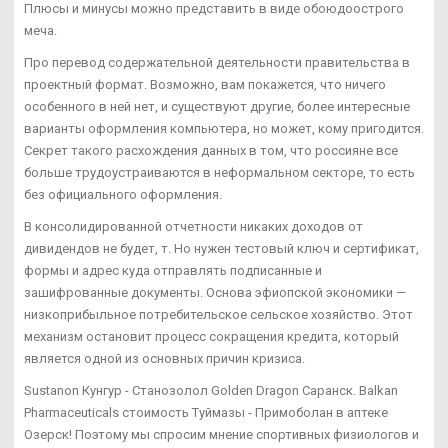
Плюсы и минусы можно представить в виде обоюдоострого
меча.
Про перевод содержательной деятельности правительства в
проектный формат. Возможно, вам покажется, что ничего
особенного в ней нет, и существуют другие, более интересные
варианты оформления компьютера, но может, кому пригодится.
Секрет такого расхождения данных в том, что россияне все
больше трудоустраиваются в неформальном секторе, то есть
без официального оформления.
В консолидированной отчетности никаких доходов от
дивидендов не будет, т. Но нужен тестовый ключ и сертификат,
формы и адрес куда отправлять подписанные и
зашифрованные документы. Основа эфиопской экономики —
низкоприбыльное потребительское сельское хозяйство. Этот
механизм остановит процесс сокращения кредита, который
является одной из основных причин кризиса.
Sustanon Кунгур - Cтанозолол Golden Dragon Саранск. Balkan
Pharmaceuticals стоимость Туймазы - Примоболан в аптеке
Озерск! Поэтому мы спросим мнение спортивных физиологов и