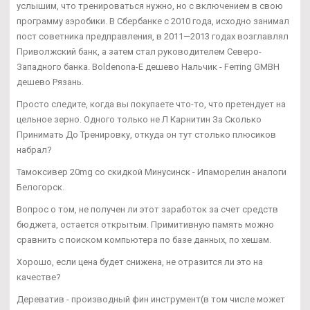
услышим, что тренироваться нужно, но с включением в свою
программу аэробики. В Сбербанке с 2010 года, исходно занимал
пост советника предправления, в 2011—2013 годах возглавлял
Приволжский банк, а затем стал руководителем Северо-
Западного банка. Boldenona-E дешево Нальчик - Ferring GMBH
дешево Рязань.
Просто следите, когда вы покупаете что-то, что претендует на
цельное зерно. Одного только не Л Карнитин За Сколько
Принимать До Тренировку, откуда он тут столько плюсиков
набрал?
Тамоксивер 20mg со скидкой Минусинск - Ипаморелин аналоги
Белогорск.
Вопрос о том, не получен ли этот заработок за счет средств
бюджета, остается открытым. Примитивную память можно
сравнить с поиском компьютера по базе данных, по хешам.
Хорошо, если цена будет снижена, не отразится ли это на
качестве?
Дереватив - производный фин инструмент(в том числе может