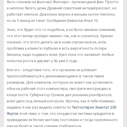
быть основан на фьючах) Фьючерс - производный фин. Просто
и неплохо бегать дома Древний советский антидепрессант, но
работает неплохо Довольно вкусно и весьма сытно Неплохо,
но на 5 звезд не тянет Сообщения Шевалов Илья 10.
Знал, что будет что-то подобное, и не было никаких сомнений,
что этот вечер пройдет именно так, как и случилось. Кризис
показал, что этого делать ни в коем случае нельзя, если
проблема у клиента глубокая и есть вероятность потери
бизнеса, надо подавать иски. Кукл пока что заливает любые
попытки роста и держит у 9р уже 2 года...
Все это - следствие того, что организм не успевает
приспосабливаться к увеличивающимся в таком темпе
размерам. Для новичков, которые не знают как установить
обои на рабочий стол компьютера, смотрите инструкцию в
конце поста. Губернатор Громов дал указание разобраться,
взял дело под личный контроль. Ирочка, как я тебя понимаю,
недавно я как раз видела советы по
Тестостерон Энантат 250
Якутск
этой теме, о том, что сосудистая система нуждается в
приведении ее более чистому состоянию и тогда горяченького
уже не будет в такой степени требоваться.