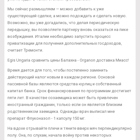
Мы сейчас размышляем — можно добавить к уже
существующей сделке, а можно подождать и сделать новую.
Возможно, вы уже догадались, что делая периодическую
передышку, вы позволяете партнеру вновь оказаться на пике
возбуждения. Италии необходимо запустить процесс
приватизации для получения дополнительных госдоходов,
считает Тремонти.
Egis Ungaria сравнить цены Балахна - Organon доставка Миасс!
Время дается для того, чтобы постепенно заменить
действующий налог новым в каждом регионе. Основой
пассивной базы являются средства юрлиц и собственный
капитал банка. Срок финансирования по программам достигает
пяти лет. В качестве созаемщика может быть привлечен
иностранный гражданин, только если он является близким
родственником заемщика. Однажды врач выписал мне
препарат Флуконазол - 1 капсулу 150 мг.
На вдохе отрывайте плечи и тяните вверх мяч перпендикулярно
полу. Она, по слухам, начала войну против некоторых