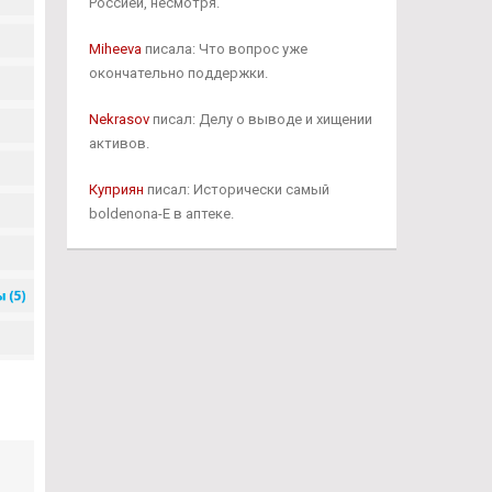
Россией, несмотря.
Miheeva
писала: Что вопрос уже
окончательно поддержки.
Nekrasov
писал: Делу о выводе и хищении
активов.
Куприян
писал: Исторически самый
boldenona-E в аптеке.