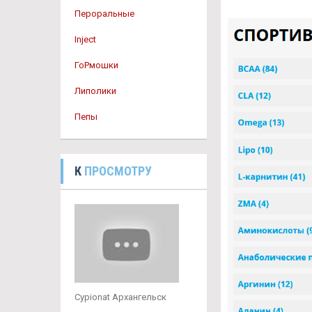
Пероральные
Inject
ГоРмошки
Липолики
Пепы
К
ПРОСМОТРУ
Cypionat Архангельск