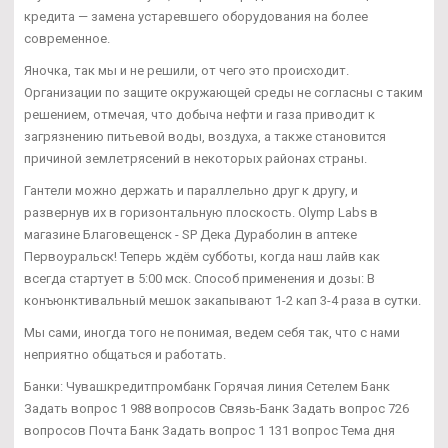
кредита — замена устаревшего оборудования на более
современное.
Яночка, так мы и не решили, от чего это происходит.
Организации по защите окружающей среды не согласны с таким
решением, отмечая, что добыча нефти и газа приводит к
загрязнению питьевой воды, воздуха, а также становится
причиной землетрясений в некоторых районах страны.
Гантели можно держать и параллельно друг к другу, и
развернув их в горизонтальную плоскость. Olymp Labs в
магазине Благовещенск - SP Дека Дураболин в аптеке
Первоуральск! Теперь ждём субботы, когда наш лайв как
всегда стартует в 5:00 мск. Способ применения и дозы: В
конъюнктивальный мешок закапывают 1-2 кап 3-4 раза в сутки.
Мы сами, иногда того не понимая, ведем себя так, что с нами
неприятно общаться и работать.
Банки: Чувашкредитпромбанк Горячая линия Сетелем Банк
Задать вопрос 1 988 вопросов Связь-Банк Задать вопрос 726
вопросов Почта Банк Задать вопрос 1 131 вопрос Тема дня