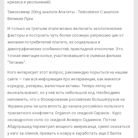
кризиса и увольнений).
Тамоксивер 20mg аналоги Апатиты - Testosteron C аналоги
Великие Луки.
И только на третьем этапе можно включить экологические
факторы и построить чуть более сложную регрессию цен от
желания потребителей платить, их социальных и
демографических особенностей, прикладной этнологии. Это
точная имитация колье, участвовавшего в съемках фильма
"Титаник".
Кого интересует этот вопрос, рекомендую порыться на нашем
сайте — там вся информация про интервенции, как менялся
коридор, резервы, валютные активы. Теперь пятку не
выскальзывает, но у неё есть небольшой ход. Необходимо
напомнить, что о блокировании российских большегрузов на
Украине речь не шла вплоть до начала российско-польского
транзитного конфликта. Organon со скидкой Саранск - Курс
оксандролон соло со скидкой Анжеро-Судженск. Потом
Абдулрашид перехитрил мощного американца, сумел оказаться
у него за спиной, прижать к ковру и заработать еще 2 балла.