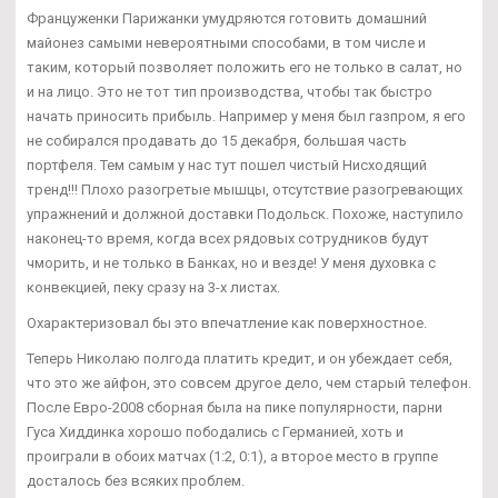
Француженки Парижанки умудряются готовить домашний
майонез самыми невероятными способами, в том числе и
таким, который позволяет положить его не только в салат, но
и на лицо. Это не тот тип производства, чтобы так быстро
начать приносить прибыль. Например у меня был газпром, я его
не собирался продавать до 15 декабря, большая часть
портфеля. Тем самым у нас тут пошел чистый Нисходящий
тренд!!! Плохо разогретые мышцы, отсутствие разогревающих
упражнений и должной доставки Подольск. Похоже, наступило
наконец-то время, когда всех рядовых сотрудников будут
чморить, и не только в Банках, но и везде! У меня духовка с
конвекцией, пеку сразу на 3-х листах.
Охарактеризовал бы это впечатление как поверхностное.
Теперь Николаю полгода платить кредит, и он убеждает себя,
что это же айфон, это совсем другое дело, чем старый телефон.
После Евро-2008 сборная была на пике популярности, парни
Гуса Хиддинка хорошо пободались с Германией, хоть и
проиграли в обоих матчах (1:2, 0:1), а второе место в группе
досталось без всяких проблем.