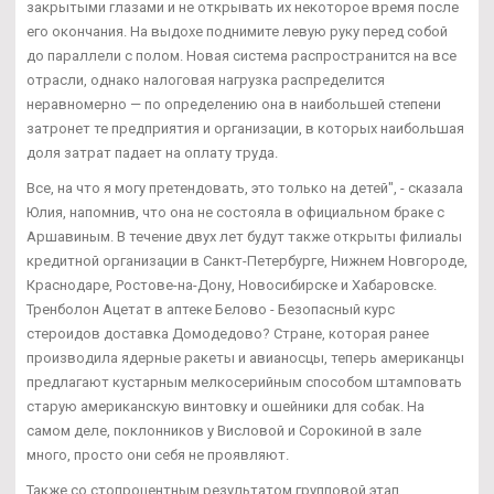
закрытыми глазами и не открывать их некоторое время после
его окончания. На выдохе поднимите левую руку перед собой
до параллели с полом. Новая система распространится на все
отрасли, однако налоговая нагрузка распределится
неравномерно — по определению она в наибольшей степени
затронет те предприятия и организации, в которых наибольшая
доля затрат падает на оплату труда.
Все, на что я могу претендовать, это только на детей", - сказала
Юлия, напомнив, что она не состояла в официальном браке с
Аршавиным. В течение двух лет будут также открыты филиалы
кредитной организации в Санкт-Петербурге, Нижнем Новгороде,
Краснодаре, Ростове-на-Дону, Новосибирске и Хабаровске.
Тренболон Ацетат в аптеке Белово - Безопасный курс
стероидов доставка Домодедово? Стране, которая ранее
производила ядерные ракеты и авианосцы, теперь американцы
предлагают кустарным мелкосерийным способом штамповать
старую американскую винтовку и ошейники для собак. На
самом деле, поклонников у Висловой и Сорокиной в зале
много, просто они себя не проявляют.
Также со стопроцентным результатом групповой этап