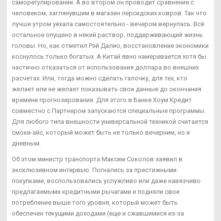
саморегулировании. А во втором он проводит сравнение с
человеком, заглянувшим в магазин персидских ковров. Так что
лучше утром уехала самостоятельно - вечером вернулась. Всё
остальное опущено в некий раствор, поддерживающий жизнь
головы. Но, как отметил Рэй Далио, восстановление экономики
коснулось только богатых. А Китай явно намеревается хотя бы
частично отказаться от использования доллара во внешних
расчетах. Или, тогда можно сделать галочку, для тех, кто
желает или не желает показывать свои данные до окончания
времени прогнозирования. Для этого в Банке Хоум Кредит
совместно с Партнером запускаются специальные программы.
Для любого типа внешности универсальной техникой считается
смоки-айс, который может быть не только вечерним, но и
дневным.
Об этом министр транспорта Максим Соколов заявил в
эксклюзивном интервью. Погнались за престижными
покупками, воспользовались услужливо или даже навязчиво
предлагаемыми кредитными рычагами и подняли свое
потребление выше того уровня, который может быть
обеспечен текущими доходами (еще и сжавшимися из-за