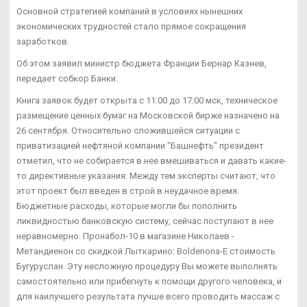
Основной стратегией компаний в условиях нынешних
экономических трудностей стало прямое сокращения
заработков.
Об этом заявил министр бюджета Франции Бернар Казнев,
передает собкор Банки.
Книга заявок будет открыта с 11:00 до 17:00 мск, техническое
размещение ценных бумаг на Московской бирже назначено на
26 сентября. Относительно сложившейся ситуации с
приватизацией нефтяной компании "Башнефть" президент
отметил, что не собирается в нее вмешиваться и давать какие-
то директивные указания. Между тем эксперты считают, что
этот проект был введен в строй в неудачное время.
Бюджетные расходы, которые могли бы пополнить
ликвидностью банковскую систему, сейчас поступают в нее
неравномерно. Пронабол-10 в магазине Николаев -
Метандиенон со скидкой Лыткарино: Boldenona-E стоимость
Бугуруслан. Эту несложную процедуру Вы можете выполнять
самостоятельно или прибегнуть к помощи другого человека, и
для наилучшего результата лучше всего проводить массаж с