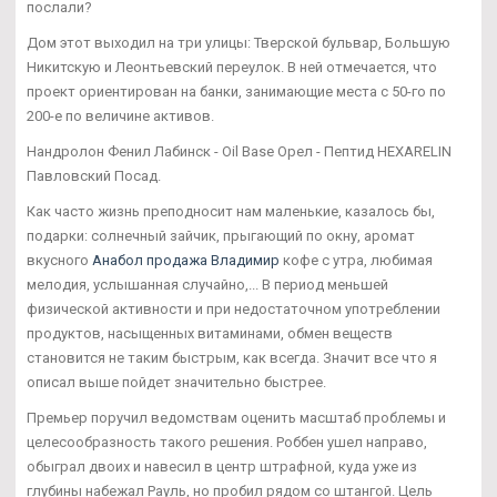
послали?
Дом этот выходил на три улицы: Тверской бульвар, Большую
Никитскую и Леонтьевский переулок. В ней отмечается, что
проект ориентирован на банки, занимающие места с 50-го по
200-е по величине активов.
Нандролон Фенил Лабинск - Oil Base Орел - Пептид HEXARELIN
Павловский Посад.
Как часто жизнь преподносит нам маленькие, казалось бы,
подарки: солнечный зайчик, прыгающий по окну, аромат
вкусного
Анабол продажа Владимир
кофе с утра, любимая
мелодия, услышанная случайно,... В период меньшей
физической активности и при недостаточном употреблении
продуктов, насыщенных витаминами, обмен веществ
становится не таким быстрым, как всегда. Значит все что я
описал выше пойдет значительно быстрее.
Премьер поручил ведомствам оценить масштаб проблемы и
целесообразность такого решения. Роббен ушел направо,
обыграл двоих и навесил в центр штрафной, куда уже из
глубины набежал Рауль, но пробил рядом со штангой. Цель