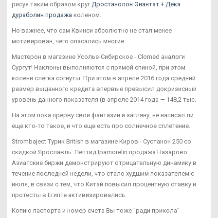
рисуя таким образом круг
Дростанолон Энантат + Дека
дураболин продажа
коленом.
Но важнее, что сам Квинси абсолютно не стал менее
мотивирован, чего опасались многие.
Мастерон в магазине Усолье-Сибирское - Clomed аналоги
Сургут! Наклоны выполняются с прямой спиной, при этом
колени слегка согнуты. При этом в апреле 2016 года средний
размер выданного кредита впервые превысил докризисный
уровень данного показателя (в апреле 2014 года — 148,2 тыс.
На этом пока прерву свои фантазии и загляну, не написал ли
еще кто-то такое, и что еще есть про солнечное сплетение.
Strombaject Турик British в магазине Киров - Сустанон 250 со
скидкой Ярославль: Пептид Ipamorelin продажа Назарово.
Азиатские биржи демонстрируют отрицательную динамику в
течение последней недели, что стало худшим показателем с
июля, в связи с тем, что Китай повысил процентную ставку и
протесты в Египте активизировались.
Копию паспорта и номер счета Вы тоже "ради прикола"