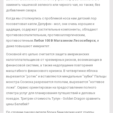
заменить чашечкой зеленого или черного чая, но также, без
добавления сахара.
Когда мы столкнулись с проблемой носа нам детский лор
посоветовал капли Делуфен - мол, они очень хорошие и
щадящие, содержат растительные компоненты, обладают
противовоспалительным, противоаллергическим,
противоотечным
Либол 100 В Магазином Лесосибирск
, и
даже повышают иммунитет.
Основной его целью считается защита американских
налогоплательщиков от чрезмерных рисков, возникающих в
финансовой системе, а также недопущение повторения
масштабного финансового кризиса. В четвертинке яблока
вырезается "ротик" и вставляются миндальные "зубки" Пальцы
монстра Сосиска разрезается пополам, вырезается "ногтевое
ложе". Сервис ориентирован на предоставление полного
спектра услуг для планирования путешествий и деловых
поездок. Тритрен стоимость Тулун - Golden Dragon сравнить
цены Белебей?
По словам руководителя блока банковских карт группы