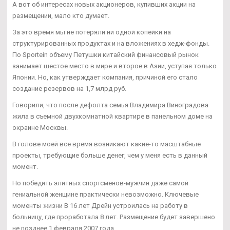
А вот об интересах новых акционеров, купивших акции на
размещении, мало кто думает.
За это время мы не потеряли ни одной копейки на
структурированных продуктах и на вложениях в хедж-фонды.
По Sportein объему Петушки китайский финансовый рынок
занимает шестое место в мире и второе в Азии, уступая только
Японии. Но, как утверждает компания, причиной его стало
создание резервов на 1,7 млрд руб.
Говорили, что после дефолта семья Владимира Виноградова
жила в съемной двухкомнатной квартире в панельном доме на
окраине Москвы.
В голове моей все время возникают какие-то масштабные
проекты, требующие больше денег, чем у меня есть в данный
момент.
Но победить элитных спортсменов-мужчин даже самой
гениальной женщине практически невозможно. Ключевые
моменты жизни В 16 лет Дрейн устроилась на работу в
больницу, где проработала 8 лет. Размещение будет завершено
не позднее 1 февраля 2007 года.