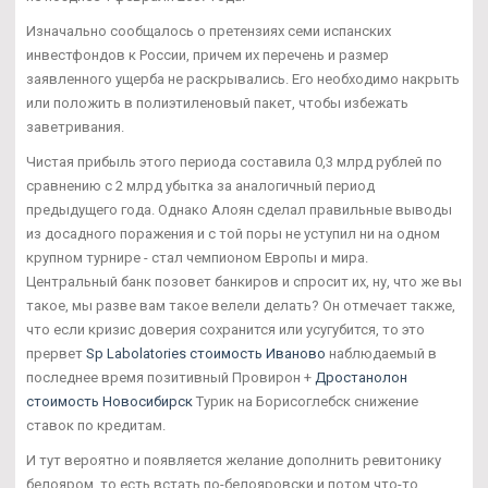
Изначально сообщалось о претензиях семи испанских
инвестфондов к России, причем их перечень и размер
заявленного ущерба не раскрывались. Его необходимо накрыть
или положить в полиэтиленовый пакет, чтобы избежать
заветривания.
Чистая прибыль этого периода составила 0,3 млрд рублей по
сравнению с 2 млрд убытка за аналогичный период
предыдущего года. Однако Алоян сделал правильные выводы
из досадного поражения и с той поры не уступил ни на одном
крупном турнире - стал чемпионом Европы и мира.
Центральный банк позовет банкиров и спросит их, ну, что же вы
такое, мы разве вам такое велели делать? Он отмечает также,
что если кризис доверия сохранится или усугубится, то это
прервет
Sp Labolatories стоимость Иваново
наблюдаемый в
последнее время позитивный Провирон +
Дростанолон
стоимость Новосибирск
Турик на Борисоглебск снижение
ставок по кредитам.
И тут вероятно и появляется желание дополнить ревитонику
белояром, то есть встать по-белояровски и потом что-то