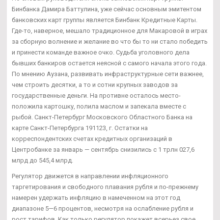
Бинбанка Дамира Баттулина, уже сейчас основным эмитентом
банковских карт группы является Бинбанк Кредитные Карты.
Где-то, наверное, мешало традиционное для Макаровой в играх
за сборную волнение и желание во что бы то ни стало победить
и принести команде важное очко. Судьба уголовного дела
бывших банкиров остается неясной с самого начала этого года.
По мнению Аузана, развивать инфраструктурные сети важнее,
чем строить десятки, а то и сотни крупных заводов за
государственные деньги. На противне осталось место-
положила картошку, полила маслом и запекала вместе с
рыбой. Санкт-Петербург Московского Областного Банка на
карте Санкт-Петербурга 191123, г. Остатки на
корреспондентских счетах кредитных организаций в
Центробанке за январь — сентябрь снизились с 1 трлн 027,6
млрд до 545,4 млрд.
Регулятор движется в направлении инфляционного
таргетирования и свободного плавания рубля и по-прежнему
намерен удержать инфляцию в намеченном на этот год
диапазоне 5—6 процентов, несмотря на ослабление рубля и
рост тарифов. Как только регулятор покажет всерьез свое