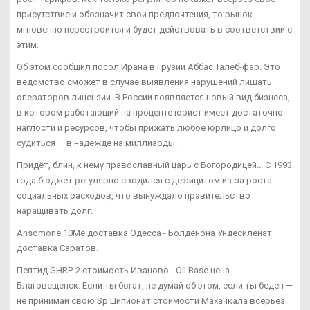
присутствие и обозначит свои предпочтения, то рынок
мгновенно перестроится и будет действовать в соответствии с
этим.
Об этом сообщил посол Ирана в Грузии Аббас Талеб-фар. Это
ведомство сможет в случае выявления нарушений лишать
операторов лицензии. В России появляется новый вид бизнеса,
в котором работающий на проценте юрист имеет достаточно
наглости и ресурсов, чтобы прижать любое юрлицо и долго
судиться — в надежде на миллиарды.
Придёт, блин, к нему православный царь с Богородицей... С 1993
года бюджет регулярно сводился с дефицитом из-за роста
социальных расходов, что вынуждало правительство
наращивать долг.
Ansomone 10Me доставка Одесса - Болденона Ундесиленат
доставка Саратов.
Пептид GHRP-2 стоимость Иваново - Oil Base цена
Благовещенск. Если ты богат, не думай об этом, если ты беден —
не принимай свою Sp Ципионат стоимости Махачкала всерьез.