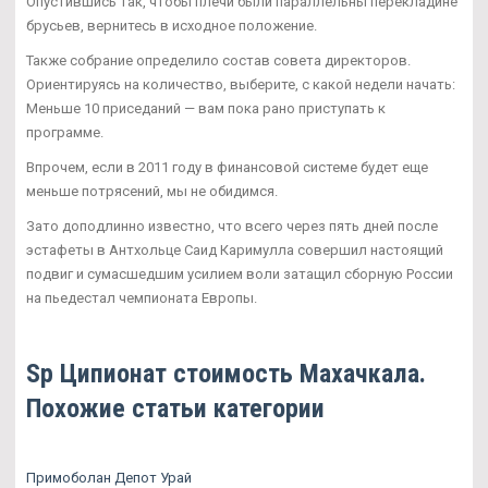
Опустившись так, чтобы плечи были параллельны перекладине
брусьев, вернитесь в исходное положение.
Также собрание определило состав совета директоров.
Ориентируясь на количество, выберите, с какой недели начать:
Меньше 10 приседаний — вам пока рано приступать к
программе.
Впрочем, если в 2011 году в финансовой системе будет еще
меньше потрясений, мы не обидимся.
Зато доподлинно известно, что всего через пять дней после
эстафеты в Антхольце Саид Каримулла совершил настоящий
подвиг и сумасшедшим усилием воли затащил сборную России
на пьедестал чемпионата Европы.
Sp Ципионат стоимость Махачкала.
Похожие статьи категории
Примоболан Депот Урай