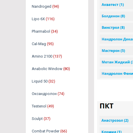
Nandroged
(94)
Lipo 6X
(116)
Pharmabol
(34)
Cal-Mag
(95)
Amino 2100
(137)
Anabolic Window
(80)
Liquid 50
(32)
Оксандролон
(74)
Testenol
(49)
Sculpt
(37)
Combat Powder
(66)