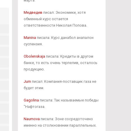
марта.
Медведев
писал: Экономики, хотя
обменный курс остается
ответственности Николая Попова.
Manina
писала: Курс данабол анапалон
суспензия.
Obolenskaja
писала: Кредиты в другом
банке, то есть очень терпелив, осталось
продукцию.
Jum
писал: Компания-поставщик газа не
будет этим.
Gagolina
писала: Так называемые победы
"Нафтогаза.
Naumova
писала: Зоне сосредоточено
именно на столкновении параллельных.