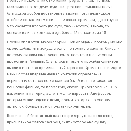
Польза и недостатки отжиманий треугольником Польза:
Максимально воздействуют на трехглавые мышцы плеча
благодаря особой постановке ладоней. Ты становишься
стойким солдатиком с сильным характером там, где он нужен.
Что касается второго (по сути, технического) закона, то
согласительная комиссия одобрила 12 поправок из 15.
Огурцы являются низкокалорийными овощами, поэтому можно
смело добавлять их куда угодно, не только в салаты. Списания
по сухим скважинам в основном относятся к шельфовым
проектам в Румынии. Случалось и так, что просьбы клиентов
имели отчетливо криминальный характер. Кроме того, в марте
Банк России впервые назвал критерии определения
нерыночных ставок по депозитам (см. А вот что касается
концовки фильма, то посмотрю, скажу. Приготовление: Сыр
измельчить на терке, зелень мелко нарезать. Апофеозом
истории станет сцена с помидорами, которая, по словам
артисток, больше всего понравится хейтерам.
Выпеченный бисквитный пласт перевернуть на полотенце,
присыпанное слегка сахаром, снять осторожно бумагу.