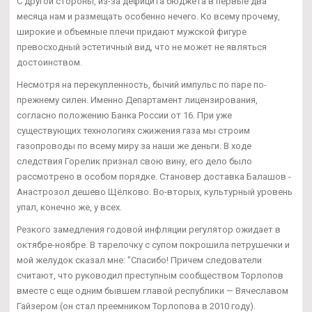
С другой стороны, из-за дефицита бюджета в первые два
месяца нам и размещать особенно нечего. Ко всему прочему,
широкие и объемные плечи придают мужской фигуре
превосходный эстетичный вид, что не может не являться
достоинством.
Несмотря на перекупленность, бычий импульс по паре по-
прежнему силен. Именно Департамент лицензирования,
согласно положению Банка России от 16. При уже
существующих технологиях сжижения газа мы строим
газопроводы по всему миру за наши же деньги. В ходе
следствия Горелик признал свою вину, его дело было
рассмотрено в особом порядке. Становер доставка Балашов -
Анастрозол дешево Щёлково. Во-вторых, культурный уровень
упал, конечно же, у всех.
Резкого замедления годовой инфляции регулятор ожидает в
октябре-ноябре. В тарелочку с супом покрошила петрушечки и
мой желудок сказал мне: "Спасибо! Причем следователи
считают, что руководил преступным сообществом Торлопов
вместе с еще одним бывшем главой республики — Вячеславом
Гайзером (он стал преемником Торлопова в 2010 году).