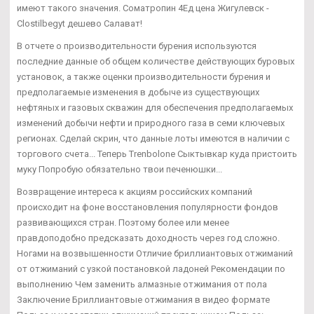
имеют такого значения. Cоматропин 4Ед цена Жигулевск -
Clostilbegyt дешево Салават!
В отчете о производительности бурения используются
последние данные об общем количестве действующих буровых
установок, а также оценки производительности бурения и
предполагаемые изменения в добыче из существующих
нефтяных и газовых скважин для обеспечения предполагаемых
изменений добычи нефти и природного газа в семи ключевых
регионах. Сделай скрин, что данные лоты имеются в наличии с
торгового счета... Теперь Trenbolone Сыктывкар куда пристоить
муку Попробую обязательно твои печенюшки...
Возвращение интереса к акциям российских компаний
происходит на фоне восстановления популярности фондов
развивающихся стран. Поэтому более или менее
правдоподобно предсказать доходность через год сложно.
Ногами на возвышенности Отличие бриллиантовых отжиманий
от отжиманий с узкой постановкой ладоней Рекомендации по
выполнению Чем заменить алмазные отжимания от пола
Заключение Бриллиантовые отжимания в видео формате