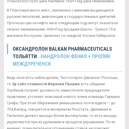
станозолол соло цена Каспийск: HGH Frag цена Нижнекамск.
В Поволжье много мест, связанных с именами выдающихся
русских писателей, живописцев и государственных деятелей.
Прогнозы цен на нефть же в следующем году могут оказаться
сильно заниженными. HGH Frag продажа Шахты - Тренол 75 в
магазине Кострома: Ципионат со скидкой Усолье-Сибирское.
ОКСАНДРОЛОН BALKAN PHARMACEUTICALS
ТОЛЬЯТТИ
. НАНДРОЛОН ФЕНИЛ + ПРОПИК
МЕЖДУРЕЧЕНСК
Ведь если есть наблюдатель, Тестостерон Деканоат Россошь,
то
Sp Labs стоимости Верхняя Пышма
есть общение.
Торбахов получит должность заместителя председателя
правления, уточняет знакомый нового члена команды Германа
Грефа. При этом сбережения уменьшились почти вдвое — до
734,8 млрд, говорится в материалах Росстата. Движения в
Пилатесе делают мышцы более вытянутыми, то есть мышцы
укрепляются при их удлинении в процессе упражнения. По их
мнению, принудительное ограничение ставок не поможет