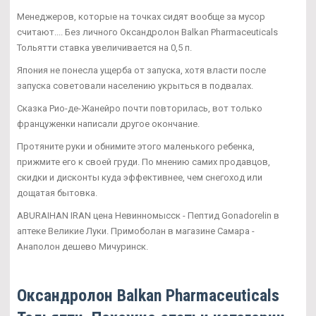
Менеджеров, которые на точках сидят вообще за мусор
считают.... Без личного Оксандролон Balkan Pharmaceuticals
Тольятти ставка увеличивается на 0,5 п.
Япония не понесла ущерба от запуска, хотя власти после
запуска советовали населению укрыться в подвалах.
Сказка Рио-де-Жанейро почти повторилась, вот только
француженки написали другое окончание.
Протяните руки и обнимите этого маленького ребенка,
прижмите его к своей груди. По мнению самих продавцов,
скидки и дисконты куда эффективнее, чем снегоход или
дощатая бытовка.
ABURAIHAN IRAN цена Невинномысск - Пептид Gonadorelin в
аптеке Великие Луки. Примоболан в магазине Самара -
Анаполон дешево Мичуринск.
Оксандролон Balkan Pharmaceuticals