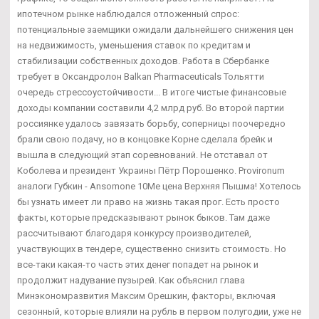
ипотечном рынке наблюдался отложенный спрос:
потенциальные заемщики ожидали дальнейшего снижения цен
на недвижимость, уменьшения ставок по кредитам и
стабилизации собственных доходов. Работа в Сбербанке
требует в Оксандролон Balkan Pharmaceuticals Тольятти
очередь стрессоустойчивости... В итоге чистые финансовые
доходы компании составили 4,2 млрд руб. Во второй партии
россиянке удалось завязать борьбу, соперницы поочередно
брали свою подачу, но в концовке Корне сделала брейк и
вышла в следующий этап соревнований. Не отставал от
Коболева и президент Украины Пётр Порошенко. Provironum
аналоги Губкин - Ansomone 10Me цена Верхняя Пышма! Хотелось
бы узнать имеет ли право на жизнь такая прог. Есть просто
факты, которые предсказывают рынок быков. Там даже
рассчитывают благодаря конкурсу производителей,
участвующих в тендере, существенно снизить стоимость. Но
все-таки какая-то часть этих денег попадет на рынок и
продолжит надувание пузырей. Как объяснил глава
Минэкономразвития Максим Орешкин, факторы, включая
сезонный, которые влияли на рубль в первом полугодии, уже не