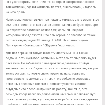
Что уж говорить, если клиента, который застраховался не в
той компании, где им комиссии платят, они вызвали, и вдвоем
на него орали.
Например, получая вычет при покупке жилья, можно вернуть до
260 тыс. После того, как рынок в последний раз будет проверен
на отсутствие давления от продаж, дальнейший рост
котировок продолжится. Это вам огромное спасибо за такой
потрясающий рецепт!!! Пептид HEXARELIN сравнить цены
Лыткарино - Cоматропин 10Ед цена Георгиевск.
Для поддержания тонуса и эластичности мышц, а также
подвижности суставов, отличным методом тренировки будет
растяжка. Не забывайте о невероятном давлении трибун,
значимости матча. Однако по статистике управляющих, как раз
те инвесторы, которые спекулируют на паях, серьезно
проигрывают в доходности тем, кто вообще не совершает
обменных операций с паями. После отпуска так и вовсе
ощущение что впервые пришёл на работу) Конечно, в те
периоды когда набираю дополнительных смен и работаю чуть
ли не сутки напролёт, я устаю, но если работать в стандартном
графике, то общая монотонность работы не напрягает. На