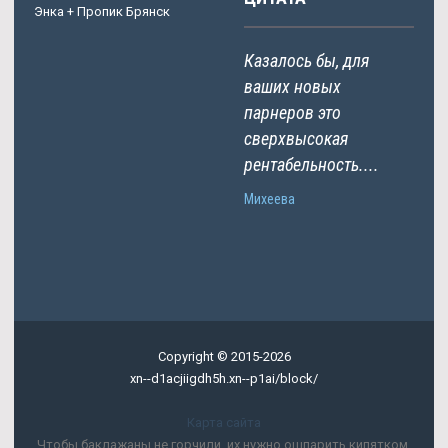
Энка + Пропик Брянск
Казалось бы, для
ваших новых
парнеров это
сверхвысокая
рентабельность....
Михеева
Copyright © 2015-2026
xn--d1acjiigdh5h.xn--p1ai/block/
Карта сайта
Чтобы баклажаны не горчили, их нужно ошпарить кипятком.