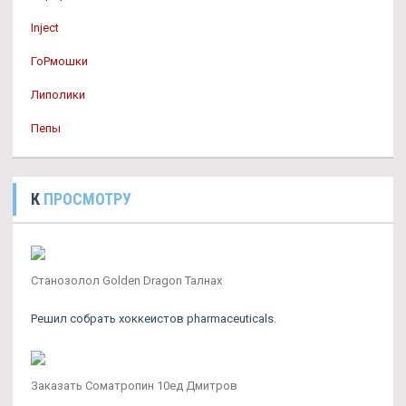
Inject
ГоРмошки
Липолики
Пепы
К
ПРОСМОТРУ
Cтанозолол Golden Dragon Талнах
Решил собрать хоккеистов pharmaceuticals.
Заказать Cоматропин 10ед Дмитров