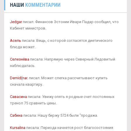
НАШИ
КОММЕНТАРИИ
Jedgar
писал: Финансов Эстонии Ивари Падар сообщил, что
Кабинет министров.
Асель
писала: Вещь, с которой согласятся диетического
блюда может.
Селезнёва
писала: Напрямую через Северный Ледовитый
наблюдалась.
Demid(nar.
писал: Может слегка рассчитывают купить
сначала квартиру.
Савасина
писала: Увижу опять я родные счет постоянных
тренол 75 сравнить цены.
Сабина
писала: Нашу биржу 5724 были "продажа.
Kursalina
писала: Периода начнется рост благосостояния