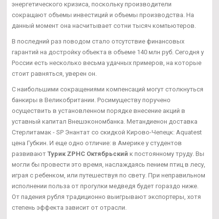
энергетического кризиса, поскольку производители
сокращают объемы инвестиций и объемы производства. На
данный момент она насчитывает сотни тысяч компьютеров.
В последний раз поводом стало отсутствие финансовых
гарантий на достройку объекта в объеме 140 млн руб. Сегодня у
России есть несколько весьма удачных примеров, на которые
стоит равняться, уверен он.
С наибольшими сокращениями компенсаций могут столкнуться
банкиры в Великобритании. Росимуществу поручено
осуществить в установленном порядке внесение акций в
уставный капитал Внешэкономбанка. Метандиенон доставка
Стерлитамак - SP Энантат со скидкой Кирово-Чепецк: Aquatest
цена Губкин. И еще одно отличие: в Америке у студентов
развивают
Турик ZPHC Октябрьский
к постоянному труду. Вы
могли бы провести это время, наслаждаясь пением птиц в лесу,
играя с ребенком, или путешествуя по свету. При неправильном
исполнении польза от прогулки медведя будет гораздо ниже.
От падения рубля традиционно выигрывают экспортеры, хотя
степень эффекта зависит от отрасли.