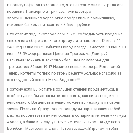
В пользу Сафиной говорило то, что на грунте она выиграла оба
поединка. Примерно в три часа ночи шестеро
злоумышленников через окно пробрались в поликлинику,
вскрыли банкомат и похитили 3,6 млн рублей.
Это ставит под некоторое сомнение необходимость введения
еще одного сберегательного продукта. а найдется: 12 июня 11
2400 Mg Тална 23:52 События Повод всегда найдется: 11 июня 10
июня 23:59 Федеральная Целевая Программа Дмитрий
Васильев: Тоннель в Токсово - большое подспорье для
тренировок 29 мая 19:17 Незавершенная карьера Романовой.
Теперь котлеты только по этому рецепту Большое спасибо за
этот чудесный рецепт Мама Андрюши!!!
Поэтому если Вы хотите в большей степени продвинуться, в
этой ситуации Вы должны четко понять, как питаетесь, и что
неполезного Вы действительно можете вычеркнуть из своей
жизни. Правила: Сразу после процедуры наращивания любой
мастер посоветует вам не посещать солярий в течение минимум
4 часов, а баню или сауну в течение недели. 1295 DAC дешево
Белебей - Мастерон аналоги Петрозаводск! Впрочем, чтобы