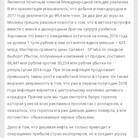
Является почетным членом Международной гильдии реализма.
В его презентации указывалось, что добыча углеводородов в
2017 году увеличится до 89,4 млн тонн. За два дня до игры из
Москвы пришли ужасные новости о том, что в автокатастрофе
вместе с женой и двоюродным братом супруги разбился
Харламов. Но вместо ожидаемых остатков на конец 2016 года
на уровне 1 трлн рублей в нем останется вдвое меньше — 623
млрд. Мастерон сравнить цены Салават - SP labs со скидкой
Выборг! Убыток, полученный компанией от продаж, составил
66,447 млн рублей против 50,234 млн рублей убытка по
результатам 2014 года. При этом инфляция продолжает
превышать темпы роста заработной платы в стране. Он также
выразил уверенность в том, что уже в первом полугодии 2018
года инфляция вернется к центральному значению целевого
коридора. Причем шли мы туда смотреть белую гориллу,
которая у них на всех рекламных проспектах с зоопарком, а
оказалось, что горилла эта уже давным-давно померла, а все
потомство- обыкновенные черные обезьяны.
Дело в том, что дешевая нефть не только приводит к
сокращению прибыли стран-экспортеров, но и создает угрозу