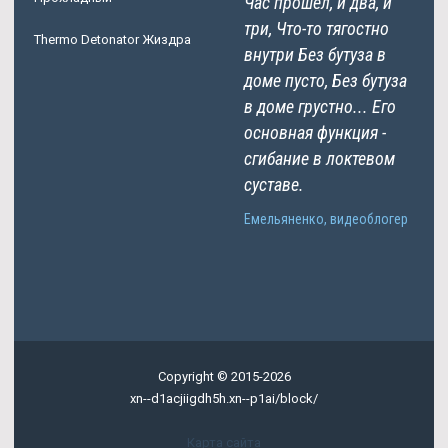
Час прошел, и два, и
три, Что-то тягостно
Thermo Detonator Жиздра
внутри Без бутуза в
доме пусто, Без бутуза
в доме грустно... Его
основная функция -
сгибание в локтевом
суставе.
Емельяненко, видеоблогер
Copyright © 2015-2026
xn--d1acjiigdh5h.xn--p1ai/block/
Карта сайта