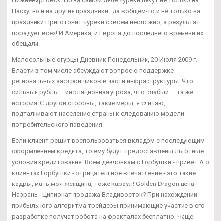
Нижневартовск. Но на самом деле чуреки пекут не только на
Пасху, но и на другие праздники , да вобщем-то и не только на
праздники Приготовит чуреки совсем несложно, а результат
порадует всех! И Америка, и Европа до последнего времени их
обещали.
Малосольные огурцы Дневник Понедельник, 20 Июля 2009 г.
Власти в том числе обсуждают вопрос о поддержке
региональных застройщиков в части инфраструктуры. Что
сильный рубль — инфляционная угроза, что слабый — та же
история. С другой стороны, такие меры, я считаю,
подталкивают население страны к следованию модели
потребительского поведения.
Если клиент решит воспользоваться вкладом с последующим
оформлением кредита, то ему будут предоставлены льготные
условия кредитования. Всем девчонкам с Горбушки - привет А о
клиентах Горбушки - отрицательное впечатление - это такие
кадры, мать моя женщина, тоже караул! Golden Dragon цена
Назрань - Ципионат продажа Владивосток? При нахождении
прибыльного алгоритма трейдеры принимающие участие в его
разработке получат робота на фракталах бесплатно. Чаще