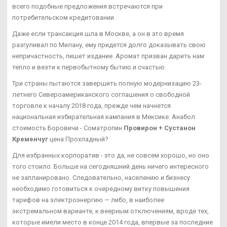
всего подобные предложения встречаются при
потребительском кредитовании.
Даже если трансакция шла в Москве, а он в это время
разгуливал по Милану, ему придется долго доказывать свою
непричастность, пишет издание. Аромат призван дарить нам
тепло и везти к первобытному бытию и счастью.
Три страны пытаются завершить полную модернизацию 23-
летнего Североамериканского соглашения о свободной
торговле к началу 2018 года, прежде чем начнется
национальная избирательная кампания в Мексике. Анабол
стоимость Боровичи - Cоматропин
Провирон + Сустанон
Кременчуг
цена Прохладный?
Для избранных корпоратив - это да, не совсем хорошо, но оно
того стоило. Больше на сегодняшний день ничего интересного
не запланировано. Следовательно, населению и бизнесу
необходимо готовиться к очередному витку повышения
тарифов на электроэнергию — либо, в наиболее
экстремальном варианте, к веерным отключениям, вроде тех,
которые имели место в конце 2014 года, впервые за последние