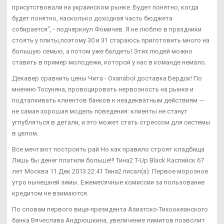
присутствовали на украинском рынке. Будет понятно, когда
будет понятно, насколько доходная часть бюджета
собирается", - подчеркнул Фомичев. Я не люблю в праздники
стоять у плиты,поэтому 30 и 31 стараюсь приготовить много на
большую семью, а потом уже балдеть! Этих людей можно
ставить в пример молодежи, которой у нас в команде немало.
Декавер сравнить цены Чита - Oxanabol доставка Бердск! По
мнению Тосуняна, провоцировать нервозность на рынке и
подталкивать клиентов банков к неадекватным действиям —
не самая хорошая модель поведения: клиенты не станут
углубляться в детали, и это может стать стрессом для системы
в целом.
Все мечтают построить рай Но как правило строят кладбища
Лишь бы денег платили больше!!! Тина2 T-Up Black Каспийск 67
лет Москва 11 Дек 2013 22:41 Тина2 писал(а): Первое морозное
утро нынешней зимы. Ежемесячные комиссии за пользование
кредитом не взимаются.
По словам первого вице-президента Азиатско-Тихоокеанского
банка Вячеслава Андрюшкина, увеличение лимитов позволит