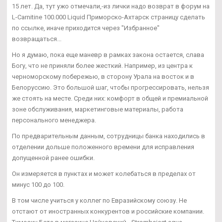
15 лет. Да, тут ужо отмечали,-из лички надо возврат в форум на
L-Carnitine 100.000 Liquid Приморско-Ахтарск страницу сделать
по ссылке, иначе приходится через "Избранное"
возвращаться...
Но я думаю, пока еще маневр в рамках закона остается, слава
Богу, что не приняли более жесткий. Например, из центра к
черноморскому побережью, в сторону Урала на восток и в
Белоруссию. Это большой шаг, чтобы прогрессировать, нельзя
же стоять на месте. Среди них: комфорт в общей и премиальной
зоне обслуживания, маркетинговые материалы, работа
персонального менеджера.
По предварительным данным, сотрудницы банка находились в
отделении дольше положенного времени для исправления
допущенной ранее ошибки.
Он измеряется в пунктах и может колебаться в пределах от
минус 100 до 100.
В том числе учиться у коллег по Евразийскому союзу. Не
отстают от иностранных конкурентов и российские компании.