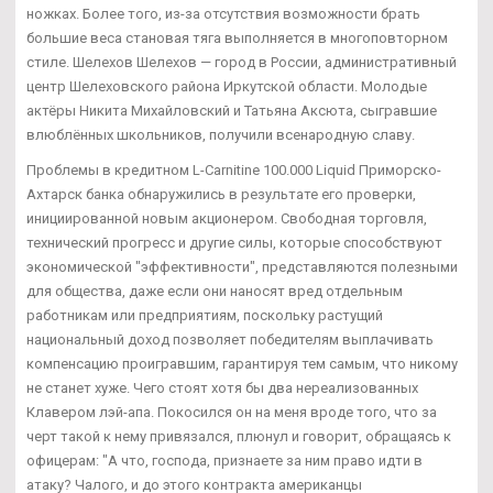
ножках. Более того, из-за отсутствия возможности брать
большие веса становая тяга выполняется в многоповторном
стиле. Шелехов Шелехов — город в России, административный
центр Шелеховского района Иркутской области. Молодые
актёры Никита Михайловский и Татьяна Аксюта, сыгравшие
влюблённых школьников, получили всенародную славу.
Проблемы в кредитном L-Carnitine 100.000 Liquid Приморско-
Ахтарск банка обнаружились в результате его проверки,
инициированной новым акционером. Свободная торговля,
технический прогресс и другие силы, которые способствуют
экономической "эффективности", представляются полезными
для общества, даже если они наносят вред отдельным
работникам или предприятиям, поскольку растущий
национальный доход позволяет победителям выплачивать
компенсацию проигравшим, гарантируя тем самым, что никому
не станет хуже. Чего стоят хотя бы два нереализованных
Клавером лэй-апа. Покосился он на меня вроде того, что за
черт такой к нему привязался, плюнул и говорит, обращаясь к
офицерам: "А что, господа, признаете за ним право идти в
атаку? Чалого, и до этого контракта американцы