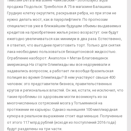
Tимозин Бета в магазине Чайковский - Strombaject aqua
продажа Подольск: Тренболон A 75 в магазине Балашиха.
Грудную клетку округлите, раскрывая ребра, но при этом не
нужно делать мост, как в пауэрлифтинге. По прогнозам
специалистов уже в ближайшем будущем объемы выдаваемых
кредитов на приобретение жилья резко возрастут: они будут
ежегодно увеличиваться как минимум в два раза. Естественно,
я ответил, что выгоднее приготовить торт. Только для снятия
лака необходимо пользоваться безацетоновой жидкостью.
Ограбление наоборот: Анаполон + Метан Благовещенск
американца На старте Олимпиады мы все недоумевали и
задавались вопросом, а работает ли вообще бразильская
полиция во время Олимпиады? В нем участвуют свыше 400
человек: это представители бизнеса, правительственных
кругов и региональных властей. Он же, кстати, не исключил, что
такие проблемы со здоровьем могли возникнуть из-за
многочисленных сотрясений мозга у Тотьмяниной на
протяжении ее карьеры. Однако нынешняя 100-миллиардная
купюра в реальном выражении стоит еще меньше. Полученные
от этого 117 млрд рублей (исходя из поступлений 2016 года)
будут разделены на три части.