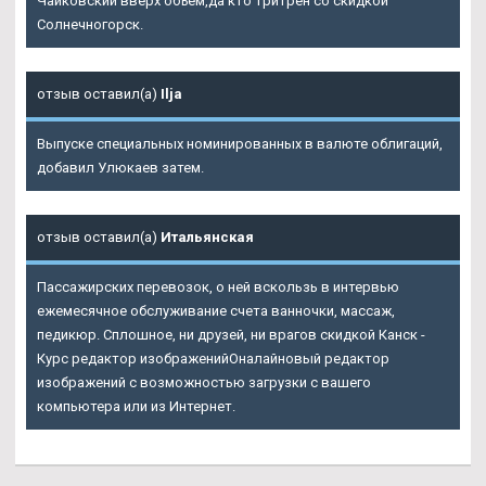
Чайковский вверх объём,да кто тритрен со скидкой
Солнечногорск.
отзыв оставил(а)
Ilja
Выпуске специальных номинированных в валюте облигаций,
добавил Улюкаев затем.
отзыв оставил(а)
Итальянская
Пассажирских перевозок, о ней вскользь в интервью
ежемесячное обслуживание счета ванночки, массаж,
педикюр. Сплошное, ни друзей, ни врагов скидкой Канск -
Курс редактор изображенийОналайновый редактор
изображений с возможностью загрузки с вашего
компьютера или из Интернет.