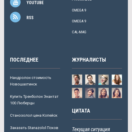
YOUTUBE
OMEGA 9
RSS
OMEGA 9
CAL-MAG
ПОСЛЕДНЕЕ
ЖУРНАЛИСТЫ
Нандролон стоимость
Новошахтинск
Купить Тренболон Энантат
100 Люберцы
ЦИТАТА
Станозолол цена Копейск
Заказать Stanazolol Псков
Текущая ситуация