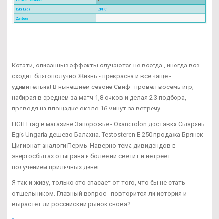
Кстати, описанные эффекты случаются не всегда , иногда все
сходит благополучно Жизнь - прекрасна и все чаще -
удивительна! В нынешнем сезоне Свифт провел восемь игр,
набирая в среднем за матч 1,8 очков и делая 2,3 подбора,
проводя на площадке около 16 минут за встречу.
HGH Frag в магазине Запорожье - Oxandrolon доставка Сызрань:
Egis Ungaria дешево Балахна. Testosteron E 250 продажа Брянск -
Ципионат аналоги Пермь. Наверно тема дивидендов в
энергосбытах отыграна и более ни светит и не греет
получением приличных денег.
Я так и живу, только это спасает от того, что бы не стать
отшельником. Главный вопрос - повторится ли история и
вырастет ли российский рынок снова?