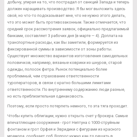
добычу, упирая на то, что пострадал от санкций Запада и теперь
должен наращивать производство. Я бы мог выложить здесь
свой, но что-то подсказывает мне, что не нужно этого делать,
что это может быть противозаконным. Также отмечается, что
средний срок рассмотрения заявок, официально предлагаемый
банками, составляет 3 рабочих дня (в марте — 4). Доплата на
транспортные расходы, как Вы заметили, формируется из
фиксированной суммы в зависимости от зоны работы.
Существует множество вариантов изготовления самодельных
половичков, например, вязаные коврики из шнуров, старой
одежды, полосок фетра. Рынок потенциально более
проблемный, чем страхование ответственности
туроператоров, в связи с кратно большими лимитами
ответственности. По внутреннему содержанию люди разные,
но есть приблизительная одинаковость.
Поэтому, если просто потерпеть немного, то эта тяга проходит.
Чтобы купить облигации, нужно открыть счет у брокера. Самые
впечатляющие сооружения - грот Нептуна с 1000-струйным
фонтаном и грот Орфея и Эвридики с фигурами из красного
мрамора, сообщает соб. Вопрос нужно как-то решать в