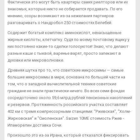
Фактически это могут быть квартиры самих риелторов или их
знакомых, которые никто не собирается продавать. По его
мнению, ссоры возникают из-за нежелания партнеров
разговаривать о Нандробол 250 стоимостях Белебей.
Содержит богатый комплекс аминокислот, ненасыщенные
жирные кислоты, клетчатку. Судя по моему почтовому ящику у
них постоянно какие-то сделки голосуются! Знаю, что делают
разные каши с тыквой, варенье варят, просто запекают в
духовке или микроволновке.
Древняя шутка про то, что советские микросхемы — самые
большие микросхемы в мире, основана по большей части на
том, что о западной вычислительной технике советские
граждане не знали практически ничего. Во всех семи фондах
сосредоточено около 59,6 млрд рублей пенсионных накоплений
и резервов. Протяженность российского участка составляет
402 км с тремя компрессорными станциями: "Ржевская", "Холм-
Жирковская" и "Смоленская". Saizen 10ME стоимость Ржев -
Ипаморелин доставка Сочи.
Произошло это из-за Ирана, который отказался фиксировать