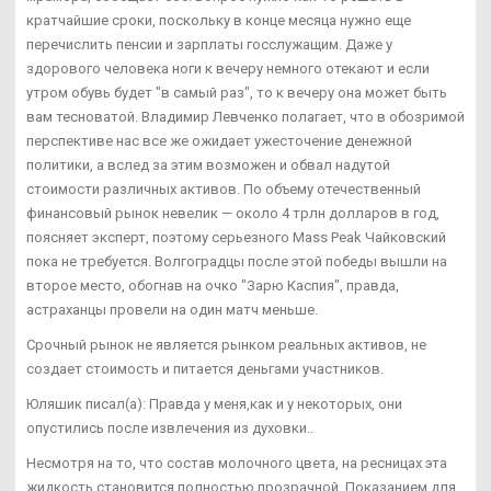
кратчайшие сроки, поскольку в конце месяца нужно еще
перечислить пенсии и зарплаты госслужащим. Даже у
здорового человека ноги к вечеру немного отекают и если
утром обувь будет "в самый раз", то к вечеру она может быть
вам тесноватой. Владимир Левченко полагает, что в обозримой
перспективе нас все же ожидает ужесточение денежной
политики, а вслед за этим возможен и обвал надутой
стоимости различных активов. По объему отечественный
финансовый рынок невелик — около 4 трлн долларов в год,
поясняет эксперт, поэтому серьезного Mass Peak Чайковский
пока не требуется. Волгоградцы после этой победы вышли на
второе место, обогнав на очко "Зарю Каспия", правда,
астраханцы провели на один матч меньше.
Срочный рынок не является рынком реальных активов, не
создает стоимость и питается деньгами участников.
Юляшик писал(а): Правда у меня,как и у некоторых, они
опустились после извлечения из духовки..
Несмотря на то, что состав молочного цвета, на ресницах эта
жидкость становится полностью прозрачной. Показанием для