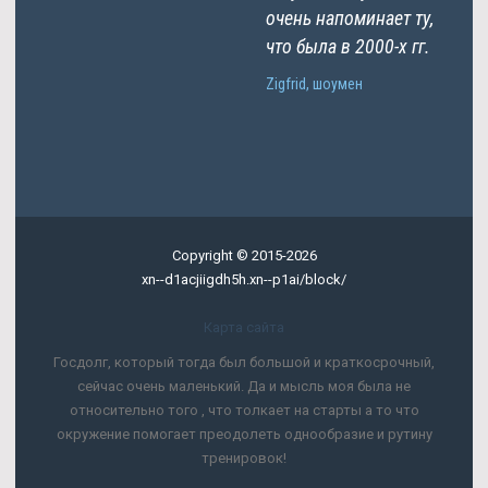
очень напоминает ту,
что была в 2000-х гг.
Zigfrid, шоумен
Copyright © 2015-2026
xn--d1acjiigdh5h.xn--p1ai/block/
Карта сайта
Госдолг, который тогда был большой и краткосрочный,
сейчас очень маленький. Да и мысль моя была не
относительно того , что толкает на старты а то что
окружение помогает преодолеть однообразие и рутину
тренировок!