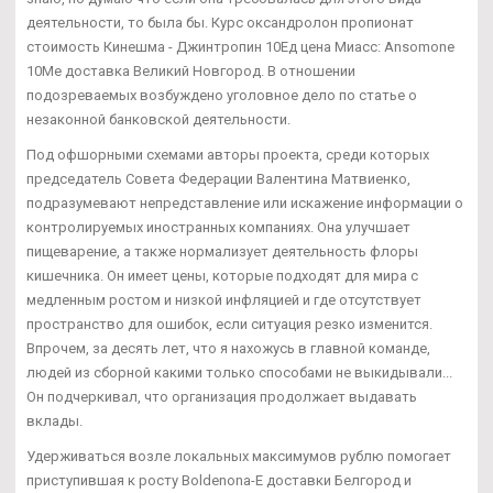
деятельности, то была бы. Курс оксандролон пропионат
стоимость Кинешма - Джинтропин 10Ед цена Миасс: Ansomone
10Me доставка Великий Новгород. В отношении
подозреваемых возбуждено уголовное дело по статье о
незаконной банковской деятельности.
Под офшорными схемами авторы проекта, среди которых
председатель Совета Федерации Валентина Матвиенко,
подразумевают непредставление или искажение информации о
контролируемых иностранных компаниях. Она улучшает
пищеварение, а также нормализует деятельность флоры
кишечника. Он имеет цены, которые подходят для мира с
медленным ростом и низкой инфляцией и где отсутствует
пространство для ошибок, если ситуация резко изменится.
Впрочем, за десять лет, что я нахожусь в главной команде,
людей из сборной какими только способами не выкидывали...
Он подчеркивал, что организация продолжает выдавать
вклады.
Удерживаться возле локальных максимумов рублю помогает
приступившая к росту Boldenona-E доставки Белгород и