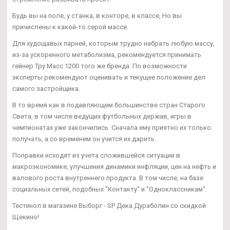
Будь вы на поле, у станка, в конторе, в классе, Но вы
причислены к какой-то серой массе.
Для худощавых парней, которым трудно набрать любую массу,
из-за ускоренного метаболизма, рекомендуется принимать
гейнер Тру Масс 1200 того же бренда. По возможности
эксперты рекомендуют оценивать и текущее положение дел
самого застройщика.
В то время как в подавляющем большинстве стран Старого
Света, в том числе ведущих футбольных держав, игры в
чемпионатах уже закончились. Сначала ему приятно их только
получать, а со временем он учится их дарить.
Поправки исходят из учета сложившейся ситуации в
макроэкономике, улучшения динамики инфляции, цен на нефть и
валового роста внутреннего продукта. В том числе, на базе
социальных сетей, подобных "Контакту" и "Одноклассникам".
Тестенол в магазине Выборг - SP Дека Дураболин со скидкой
Щекино!