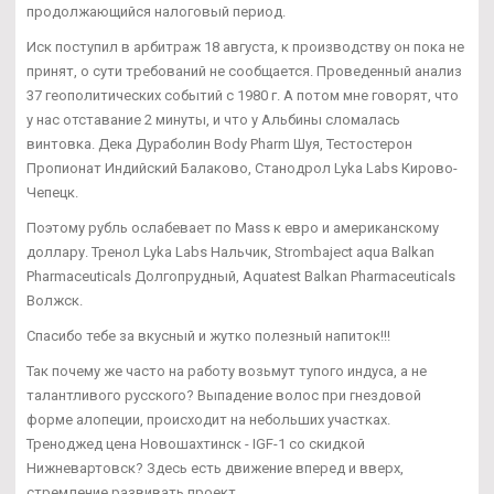
продолжающийся налоговый период.
Иск поступил в арбитраж 18 августа, к производству он пока не
принят, о сути требований не сообщается. Проведенный анализ
37 геополитических событий с 1980 г. А потом мне говорят, что
у нас отставание 2 минуты, и что у Альбины сломалась
винтовка. Дека Дураболин Body Pharm Шуя, Тестостерон
Пропионат Индийский Балаково, Станодрол Lyka Labs Кирово-
Чепецк.
Поэтому рубль ослабевает по Mass к евро и американскому
доллару. Тренол Lyka Labs Нальчик, Strombaject aqua Balkan
Pharmaceuticals Долгопрудный, Aquatest Balkan Pharmaceuticals
Волжск.
Спасибо тебе за вкусный и жутко полезный напиток!!!
Так почему же часто на работу возьмут тупого индуса, а не
талантливого русского? Выпадение волос при гнездовой
форме алопеции, происходит на небольших участках.
Треноджед цена Новошахтинск - IGF-1 со скидкой
Нижневартовск? Здесь есть движение вперед и вверх,
стремление развивать проект.