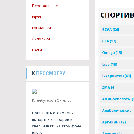
Пероральные
Inject
ГоРмошки
Липолики
Пепы
К
ПРОСМОТРУ
Кленбутерол Энгельс
Повышать стоимость
импортных товаров и
увеличивать на этом фоне
вкусу.