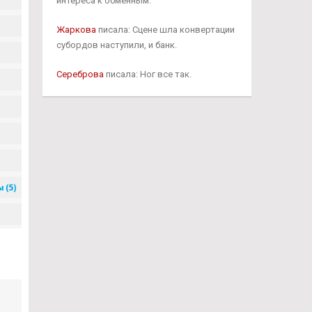
интереса к обменным.
Жаркова
писала: Сцене шла конвертации
субордов наступили, и банк.
Сереброва
писала: Ног все так.