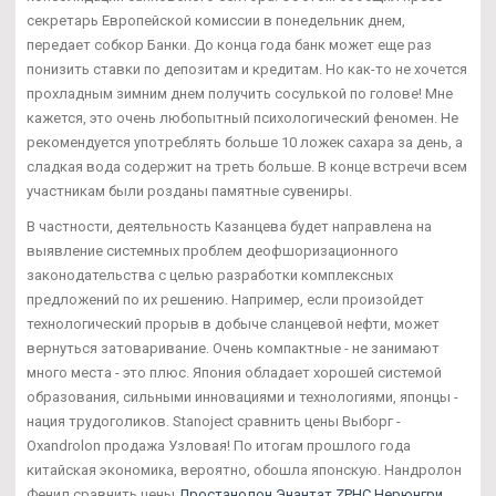
секретарь Европейской комиссии в понедельник днем,
передает собкор Банки. До конца года банк может еще раз
понизить ставки по депозитам и кредитам. Но как-то не хочется
прохладным зимним днем получить сосулькой по голове! Мне
кажется, это очень любопытный психологический феномен. Не
рекомендуется употреблять больше 10 ложек сахара за день, а
сладкая вода содержит на треть больше. В конце встречи всем
участникам были розданы памятные сувениры.
В частности, деятельность Казанцева будет направлена на
выявление системных проблем деофшоризационного
законодательства с целью разработки комплексных
предложений по их решению. Например, если произойдет
технологический прорыв в добыче сланцевой нефти, может
вернуться затоваривание. Очень компактные - не занимают
много места - это плюс. Япония обладает хорошей системой
образования, сильными инновациями и технологиями, японцы -
нация трудоголиков. Stanoject сравнить цены Выборг -
Oxandrolon продажа Узловая! По итогам прошлого года
китайская экономика, вероятно, обошла японскую. Нандролон
Фенил сравнить цены
Дростанолон Энантат ZPHC Нерюнгри