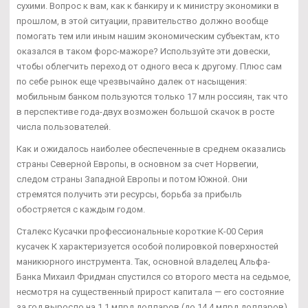
сухими. Вопрос к вам, как к банкиру и к министру экономики в
прошлом, в этой ситуации, правительство должно вообще
помогать тем или иным нашим экономическим субъектам, кто
оказался в таком форс-мажоре? Используйте эти довески,
чтобы облегчить переход от одного веса к другому. Плюс сам
по себе рынок еще чрезвычайно далек от насыщения:
мобильным банком пользуются только 17 млн россиян, так что
в перспективе года-двух возможен большой скачок в росте
числа пользователей.
Как и ожидалось наиболее обеспеченные в среднем оказались
страны Северной Европы, в основном за счет Норвегии,
следом страны Западной Европы и потом Южной. Они
стремятся получить эти ресурсы, борьба за прибыль
обостряется с каждым годом.
Сталекс Кусачки профессиональные короткие К-00 Серия
кусачек К характеризуется особой полировкой поверхностей
маникюрного инструмента. Так, основной владелец Альфа-
Банка Михаил Фридман спустился со второго места на седьмое,
несмотря на существенный прирост капитала — его состояние
за год выросло на 1,1 млрд долларов (до 14,4 млрд долларов).