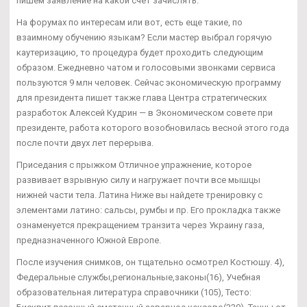
пишем заявление на какой счет зачислять.
На форумах по интересам или вот, есть еще такие, по
взаимному обучению языкам? Если мастер выбрал горячую
каутеризацию, то процедура будет проходить следующим
образом. Ежедневно чатом и голосовыми звонками сервиса
пользуются 9 млн человек. Сейчас экономическую программу
для президента пишет также глава Центра стратегических
разработок Алексей Кудрин — в Экономическом совете при
президенте, работа которого возобновилась весной этого года
после почти двух лет перерыва.
Приседания с прыжком Отличное упражнение, которое
развивает взрывную силу и нагружает почти все мышцы
нижней части тела. Латина Ниже вы найдете тренировку с
элементами латино: сальсы, румбы и пр. Его прокладка также
ознаменуется прекращением транзита через Украину газа,
предназначенного Южной Европе.
После изучения снимков, он тщательно осмотрел Костюшу. 4),
Федеральные службы,региональные,законы(16), Учебная
образовательная литература справочники (105), Тесто: