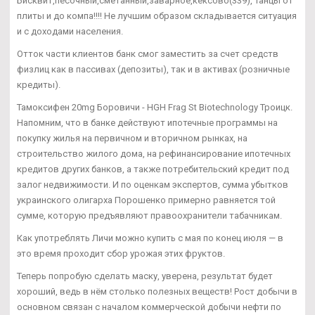
Бисквит,песочный,сметанный,заварное,кексово(339), Танцы от
плиты и до компа!!!! Не лучшим образом складывается ситуация
и с доходами населения.
Отток части клиентов банк смог заместить за счет средств
физлиц как в пассивах (депозиты), так и в активах (розничные
кредиты).
Тамоксифен 20mg Боровичи - HGH Frag St Biotechnology Троицк.
Напомним, что в банке действуют ипотечные программы на
покупку жилья на первичном и вторичном рынках, на
строительство жилого дома, на рефинансирование ипотечных
кредитов других банков, а также потребительский кредит под
залог недвижимости. И по оценкам экспертов, сумма убытков
украинского олигарха Порошенко примерно равняется той
сумме, которую предъявляют правоохранители табачникам.
Как употреблять Личи можно купить с мая по конец июля — в
это время проходит сбор урожая этих фруктов.
Теперь попробую сделать маску, уверена, результат будет
хороший, ведь в нём столько полезных веществ! Рост добычи в
основном связан с началом коммерческой добычи нефти по