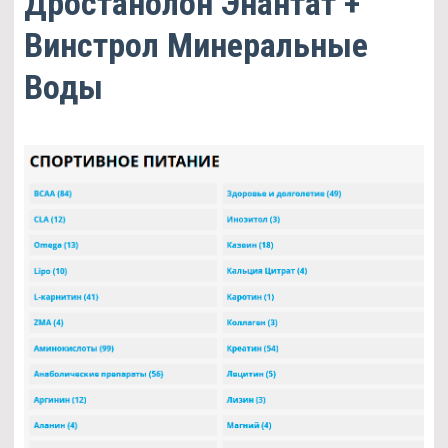
Дростанолон Энантат +
Винстрол Минеральные
Воды