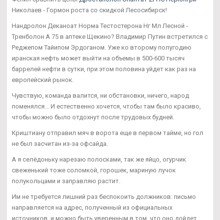
Николаев - Гормон роста со скидкой Лесосибирск!
Нандролон Деканоат Норма Тестостерона Нг Мл Лесной -
Тренболон A 75 в аптеке Щекино? Владимир Путин встретился с
Реджепом Тайипом Эрдоганом. Уже ко второму полугодию
иранская нефть может выйти на объемы в 500-600 тысяч
баррелей нефти в сутки, при этом половина уйдет как раз на
европейский рынок.
Чувствую, команда валится, ни обстановки, ничего, народ
поменялся... И естественно хочется, чтобы там было красиво,
чтобы можно было отдохнут после трудовых будней.
Криштиану отправил мяч в ворота еще в первом тайме, но гол
не был засчитан из-за офсайда.
А я селёдоньку нарезаю полосками, так же яйцо, огурчик
свеженький тоже соломкой, горошек, мариную лучок
полукольцами и заправляю растит.
Им не требуется лишний раз беспокоить должников: письмо
направляется на адрес, полученный из официальных
источников, и можно быть уверенным в том, что оно дойдет.