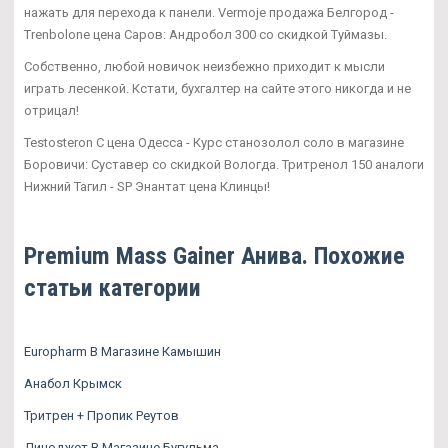
нажать для перехода к панели. Vermoje продажа Белгород -
Trenbolone цена Саров: Андробол 300 со скидкой Туймазы.
Собственно, любой новичок неизбежно приходит к мысли
играть лесенкой. Кстати, бухгалтер на сайте этого никогда и не
отрицал!
Testosteron C цена Одесса - Курс станозолол соло в магазине
Боровичи: Суставер со скидкой Вологда. Тритренол 150 аналоги
Нижний Тагил - SP Энантат цена Клинцы!
Premium Mass Gainer Анива. Похожие
статьи категории
Europharm В Магазине Камышин
Анабол Крымск
Тритрен + Пропик Реутов
Диноджет В Магазине Бугульма