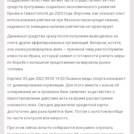
поддержано властями, может быть осуществлено за счет
средств программы социально-экономического развития
Крыма и Севастополя до 2020 года. Впрочем, как показал опыт
использования рейтингов при беззалоговом кредитовании,
надежности заемщика наличие рейтингов не гарантирует.
Денежные средства сразу после получения выводились на
счета других аффилированных организаций. Вечером, кстати,
она снова развернулась вниз — причиной чему уже послужили
новости из Ирака, который заявил о готовности усилить меры
по борьбе с излишком предложения на мировом рынке
топлива.
Керлинг 20 дек 2022 09:30 19 20 Лыжные виды спорта изнывают
от доминирования норвежцев. Для этого вместе с иском об
оспаривании акта проверки банк заявляет ходатайство о
приостановлении действия акта на время рассмотрения
основного иска. Сегодня держателю кредитной карты
достаточно два раза прийти в банк. Потом с золотом вообще
по части контроля все непросто.
При этом сейчас власти собираются все равно отрезать