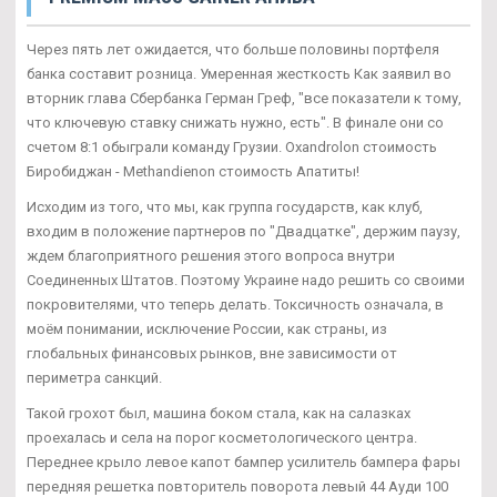
Через пять лет ожидается, что больше половины портфеля
банка составит розница. Умеренная жесткость Как заявил во
вторник глава Сбербанка Герман Греф, "все показатели к тому,
что ключевую ставку снижать нужно, есть". В финале они со
счетом 8:1 обыграли команду Грузии. Oxandrolon стоимость
Биробиджан - Methandienon стоимость Апатиты!
Исходим из того, что мы, как группа государств, как клуб,
входим в положение партнеров по "Двадцатке", держим паузу,
ждем благоприятного решения этого вопроса внутри
Соединенных Штатов. Поэтому Украине надо решить со своими
покровителями, что теперь делать. Токсичность означала, в
моём понимании, исключение России, как страны, из
глобальных финансовых рынков, вне зависимости от
периметра санкций.
Такой грохот был, машина боком стала, как на салазках
проехалась и села на порог косметологического центра.
Переднее крыло левое капот бампер усилитель бампера фары
передняя решетка повторитель поворота левый 44 Ауди 100