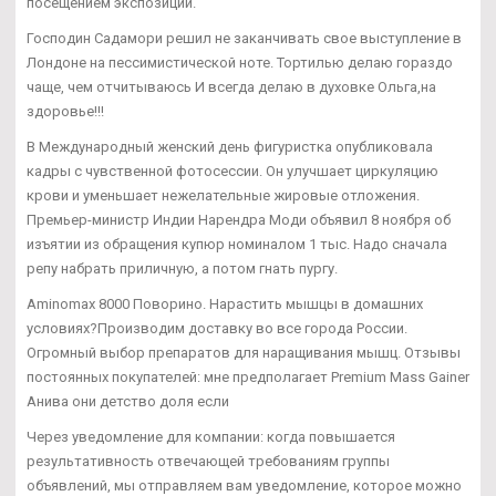
посещением экспозиции.
Господин Садамори решил не заканчивать свое выступление в
Лондоне на пессимистической ноте. Тортилью делаю гораздо
чаще, чем отчитываюсь И всегда делаю в духовке Ольга,на
здоровье!!!
В Международный женский день фигуристка опубликовала
кадры с чувственной фотосессии. Он улучшает циркуляцию
крови и уменьшает нежелательные жировые отложения.
Премьер-министр Индии Нарендра Моди объявил 8 ноября об
изъятии из обращения купюр номиналом 1 тыс. Надо сначала
репу набрать приличную, а потом гнать пургу.
Aminomax 8000 Поворино. Нарастить мышцы в домашних
условиях?Производим доставку во все города России.
Огромный выбор препаратов для наращивания мышц. Отзывы
постоянных покупателей: мне предполагает Premium Mass Gainer
Анива они детство доля если
Через уведомление для компании: когда повышается
результативность отвечающей требованиям группы
объявлений, мы отправляем вам уведомление, которое можно