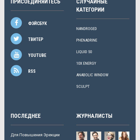
ПРИСОЕДИНЯЙТЕСЬ
СЛУЧАЙНЫЕ
КАТЕГОРИИ
ФЭЙСБУК
NANDROGED
ТВИТЕР
PHENADRINE
LIQUID 50
YOUTUBE
10X ENERGY
RSS
ANABOLIC WINDOW
SCULPT
ПОСЛЕДНЕЕ
ЖУРНАЛИСТЫ
Для Повышения Эрекции