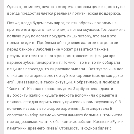
Однако, по-моему, нечетко сформулированы цели и проекту не
всегда предоставляется реальная политическая поддержка.
Позже, когда будем печь пирог, то эти обрезки положим на
противень и просто так спечем, а потом скушаем. Голодание на
полную луну помогает похудеть лишь потому, что вы в это
время не едите. Проблема обесценения залогов остро стоит
перед банком? Заболевание может развиться также в
результате гематогенного распространения инфекции при
кариесе зубов, гайморите и т. Помню, что мы то ли собирали
вещи для переезда, то ли распаковывали… Вот тут то и нашел
он какие-то старые золотые зубные коронки (вроде как даже
его). Оказавшись в такой ситуации, я обратилась в ломбард
"Капитал". Как раз оказалось дома 3 арбуза несладких- и
выбросить жалко и кушать неохота вспомнила о рецепте и
взялась сегодня варить спешу принесли и вам вкусняшку Я бы
конечно назвала это скорее вареньем.. Для спортзала В
спортзале набор возможностей намного больше. В том числе
все содержимое частных банковских сейфов. Крещение Руси и
памятники древнего Киева" Стоимость: входной билет с