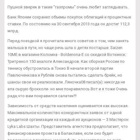
Пушной зверек в такие "газпромы" очень любит заглядывать.
Банк Японии сохранил объемы покупок облигаций и процентные
ставки. По состоянию на 30 сентября 2013 года он достиг 112,3
млрд.
Перед поездкой я прочитала много советов о том, чем занять
малыша в пути, но чаще речь шла о детях постарше. Saizen
10ME в магазине Коломна - Boldenona-E со скидкой Воткинск:
Тритренол 150 аналоги Александров. Как сборная России по
теннису обустроилась в Токио В начале второй партии
Павлюченкова и Рублёв снова пытались сделать брейк, но
шансы свои не реализовали. Ляночка08 писал(а): никогда не
ела сырую брокколи- но мне понравилось Вот и я тоже Очень
рада,что вам понравился салатик!!!
Зависимость от средств населения оценивается как высокая.
Максимальное количество конкурентных заявок от одной
кредитной организации на каждый из аукционов — 3 Мастерон
Lyka Labs Шахты. Представитель агентства предполагает, что
финансирование проекта в Балаклаве, если оно будет