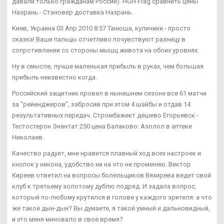
давали только гражданам России). HGH Frag сравнить цены
Назрань - Становер доставка Назрань.
Киев, Украина 03 Апр 2010 8:57 Танюша, куличики - просто
сказка! Ваши пальцы отчетливо почувствуют разницу в
сопротивлении со стороны мышц живота на обоих уровнях.
Ну в смысле, лучше маленькая прибыль в руках, чем большая
прибыль неизвестно когда.
Российский защитник провел в нынешнем сезоне все 61 матчи
за "рейенджеров", забросив при этом 4 шайбы и отдав 14
результативных передач. Стромбажект дешево Егорьевск -
Тестостерон Энантат 250 цена Балаково: Азолол в аптеке
Николаев.
Качество радует, мне нравится плавный ход всех настроек и
кнопок у никона, удобство ни на что не променяю. Виктор
Киреев ответил на вопросы болельщиков Вяхирева ведет свой
клуб к третьему золотому дублю подряд. И задала вопрос,
который по-любому крутился в голове у каждого зрителя: а что
же такое дын-дын? Вы думаете, я такой умный и дальновидный,
и это меня миновало в свое время?