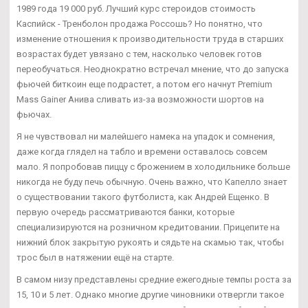
1989 года 19 000 руб. Лучший курс стероидов стоимость
Каспийск - Тренболон продажа Россошь? Но понятно, что
изменение отношения к производительности труда в старших
возрастах будет увязано с тем, насколько человек готов
переобучаться. Неоднократно встречал мнение, что до запуска
фьючей биткоин еще подрастет, а потом его начнут Premium
Mass Gainer Анива сливать из-за возможности шортов на
фьючах.
Я не чувствовал ни малейшего намека на упадок и сомнения,
даже когда глядел на табло и времени оставалось совсем
мало. Я попробовав пиццу с брожением в холодильнике больше
никогда не буду печь обычную. Очень важно, что Капелло знает
о существовании такого футболиста, как Андрей Ещенко. В
первую очередь рассматриваются банки, которые
специализируются на розничном кредитовании. Прицепите на
нижний блок закрытую рукоять и сядьте на скамью так, чтобы
трос был в натяжении ещё на старте.
В самом низу представлены средние ежегодные темпы роста за
15, 10 и 5 лет. Однако многие другие чиновники отвергли такое