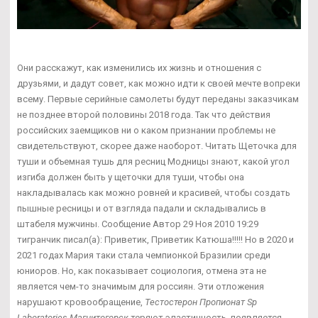
Они расскажут, как изменились их жизнь и отношения с
друзьями, и дадут совет, как можно идти к своей мечте вопреки
всему. Первые серийные самолеты будут переданы заказчикам
не позднее второй половины 2018 года. Так что действия
российских заемщиков ни о каком признании проблемы не
свидетельствуют, скорее даже наоборот. Читать Щеточка для
туши и объемная тушь для ресниц Модницы знают, какой угол
изгиба должен быть у щеточки для туши, чтобы она
накладывалась как можно ровней и красивей, чтобы создать
пышные ресницы и от взгляда падали и складывались в
штабеля мужчины. Сообщение Автор 29 Ноя 2010 19:29
тигранчик писал(а): Приветик, Приветик Катюша!!!!! Но в 2020 и
2021 годах Мария таки стала чемпионкой Бразилии среди
юниоров. Но, как показывает социология, отмена эта не
является чем-то значимым для россиян. Эти отложения
нарушают кровообращение,
Тестостерон Пропионат Sp
Laboratories Магнитогорск
теряют эластичность, появляется