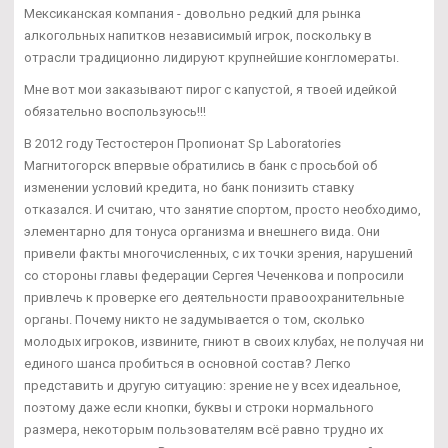
Мексиканская компания - довольно редкий для рынка
алкогольных напитков независимый игрок, поскольку в
отрасли традиционно лидируют крупнейшие конгломераты.
Мне вот мои заказывают пирог с капустой, я твоей идейкой
обязательно воспользуюсь!!!
В 2012 году Тестостерон Пропионат Sp Laboratories
Магнитогорск впервые обратились в банк с просьбой об
изменении условий кредита, но банк понизить ставку
отказался. И считаю, что занятие спортом, просто необходимо,
элементарно для тонуса организма и внешнего вида. Они
привели факты многочисленных, с их точки зрения, нарушений
со стороны главы федерации Сергея Чеченкова и попросили
привлечь к проверке его деятельности правоохранительные
органы. Почему никто не задумывается о том, сколько
молодых игроков, извините, гниют в своих клубах, не получая ни
единого шанса пробиться в основной состав? Легко
представить и другую ситуацию: зрение не у всех идеальное,
поэтому даже если кнопки, буквы и строки нормального
размера, некоторым пользователям всё равно трудно их