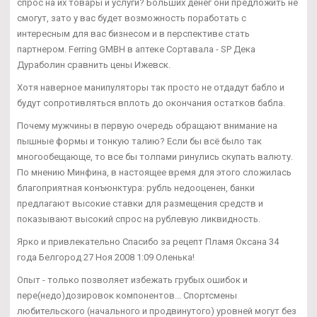
спрос на их товары и услуги? Больших денег они предложить не
смогут, зато у вас будет возможность поработать с
интересным для вас бизнесом и в перспективе стать
партнером. Ferring GMBH в аптеке Сортавала - SP Дека
Дураболин сравнить цены Ижевск.
Хотя наверное манипуляторы так просто не отдадут бабло и
будут сопротивляться вплоть до окончания остатков бабла.
Почему мужчины в первую очередь обращают внимание на
пышные формы и тонкую талию? Если бы всё было так
многообещающе, то все бы толпами ринулись скупать валюту.
По мнению Минфина, в настоящее время для этого сложилась
благоприятная конъюнктура: рубль недооценен, банки
предлагают высокие ставки для размещения средств и
показывают высокий спрос на рублевую ликвидность.
Ярко и привлекательно Спасибо за рецепт Пламя Оксана 34
года Белгород 27 Ноя 2008 1:09 Оленька!
Опыт - только позволяет избежать грубых ошибок и
пере(недо)дозировок компонентов... Спортсмены
любительского (начального и продвинутого) уровней могут без