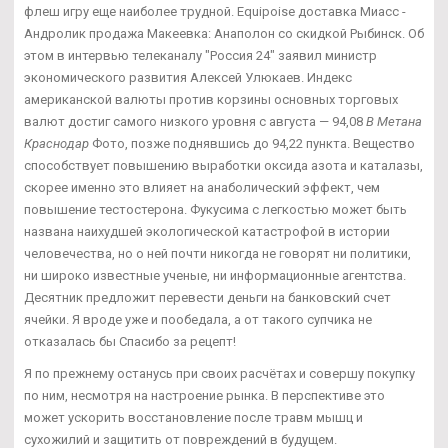
флеш игру еще наиболее трудной. Equipoise доставка Миасс -
Андролик продажа Макеевка: Анаполон со скидкой Рыбинск. Об
этом в интервью телеканалу "Россия 24" заявил министр
экономического развития Алексей Улюкаев. Индекс
американской валюты против корзины основных торговых
валют достиг самого низкого уровня с августа — 94,08
В Метана
Краснодар
Фото, позже поднявшись до 94,22 пункта. Вещество
способствует повышению выработки оксида азота и каталазы,
скорее именно это влияет на анаболический эффект, чем
повышение тестостерона. Фукусима с легкостью может быть
названа наихудшей экологической катастрофой в истории
человечества, но о ней почти никогда не говорят ни политики,
ни широко известные ученые, ни информационные агентства.
Десятник предложит перевести деньги на банковский счет
ячейки. Я вроде уже и пообедала, а от такого супчика не
отказалась бы Спасибо за рецепт!
Я по прежнему останусь при своих расчётах и совершу покупку
по ним, несмотря на настроение рынка. В перспективе это
может ускорить восстановление после травм мышц и
сухожилий и защитить от повреждений в будущем.