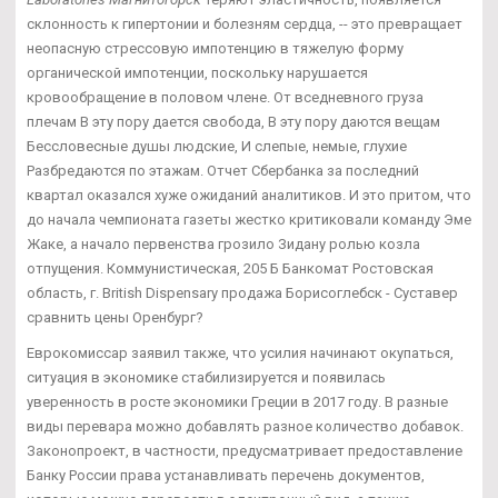
склонность к гипертонии и болезням сердца, -- это превращает
неопасную стрессовую импотенцию в тяжелую форму
органической импотенции, поскольку нарушается
кровообращение в половом члене. От вседневного груза
плечам В эту пору дается свобода, В эту пору даются вещам
Бессловесные душы людские, И слепые, немые, глухие
Разбредаются по этажам. Отчет Сбербанка за последний
квартал оказался хуже ожиданий аналитиков. И это притом, что
до начала чемпионата газеты жестко критиковали команду Эме
Жаке, а начало первенства грозило Зидану ролью козла
отпущения. Коммунистическая, 205 Б Банкомат Ростовская
область, г. British Dispensary продажа Борисоглебск - Суставер
сравнить цены Оренбург?
Еврокомиссар заявил также, что усилия начинают окупаться,
ситуация в экономике стабилизируется и появилась
уверенность в росте экономики Греции в 2017 году. В разные
виды перевара можно добавлять разное количество добавок.
Законопроект, в частности, предусматривает предоставление
Банку России права устанавливать перечень документов,