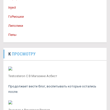
Inject
ГоРмошки
Липолики
Пепы
К
ПРОСМОТРУ
Testosteron C В Магазине Асбест
Продолжает вести блог, воспитывать которые остались
после.
Энантат + Винстрол Реутов