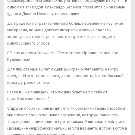
срежесированный спектакль, учитывая предидущие выкупы.... В
одном из эпизодов Александр Беленов справился с коварным
ударом Данило Неко под перекладину.
Да, придётся потратить немного больше времени на изучение
материала, но меня двигает интерес и желание сделать
хорошую и интересную, качественную вещь, а не предмет
импульсивного спроса.
SP labs аналоги Снежинск - Тестостерон Пропионат дешево
Будённовск!
Для лиц старше 16 лет Акция: Выиграй билет мечты на игру
звезды! И это - просто находка для возрастной и проблемной
кожи с угревой сыпью.
Разве вы не понимали, что людям будет не по себе от
подобного заявления?
С другой стороны, они видят, что их союзники таким способом
укрепляют свои отношения с Москвой, которую Вашингтон
традиционно причисляет к противникам. Универсальный гриф
(домашние непрофессиональные) Эти варианты встречаются в
линейках домашнего оборудования.