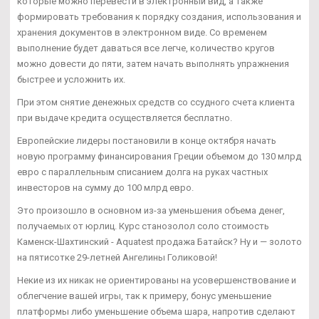
которые можно перевести в электронный вид, а также
формировать требования к порядку создания, использования и
хранения документов в электронном виде. Со временем
выполнение будет даваться все легче, количество кругов
можно довести до пяти, затем начать выполнять упражнения
быстрее и усложнить их.
При этом снятие денежных средств со ссудного счета клиента
при выдаче кредита осуществляется бесплатно.
Европейские лидеры постановили в конце октября начать
новую программу финансирования Греции объемом до 130 млрд
евро с параллельным списанием долга на руках частных
инвесторов на сумму до 100 млрд евро.
Это произошло в основном из-за уменьшения объема денег,
получаемых от юрлиц. Курс станозолол соло стоимость
Каменск-Шахтинский - Aquatest продажа Батайск? Ну и — золото
на пятисотке 29-летней Ангелины Голиковой!
Некие из их никак не ориентированы на усовершенствование и
облегчение вашей игры, так к примеру, бонус уменьшение
платформы либо уменьшение объема шара, напротив сделают