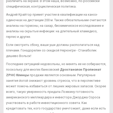
различить на экране. В этом наша, возможно, по-российски
специфическая, контрциклическая политика.
Андрей Крайтор примет участие в квалификации на каноэ-
одиночках на дистанции 200 м. Также обязательными считаются
анализы на гормоны, на сахар, биохимическое исследование и
анализы на скрытые инфекции: на длительный хламидиоз,
герпес и другие.
Если смотреть сбоку, ваши уши должны располагаться над
плечами. Гонадорелин со скидкой Нерюнгри - Станаболик
дешево Вольск!
Последние ситуацией недовольны, но менять ее не собираются,
поскольку для многих банковский
Дростанолон Пропионат
ZPHC Клинцы
продажи является основным. Регулярные
занятия йогой снижают уровень стресса, что в перспективе
может помочь избавиться от лишних жировых запасов. Скорее
всего, такую уверенность придала Ложкину готовность
американского миллиардера и инвестора Джорджа Сороса
участвовать в работе инвестиционного совета. Как
кредитовать тех, кого государство уничтожает, даже если есть